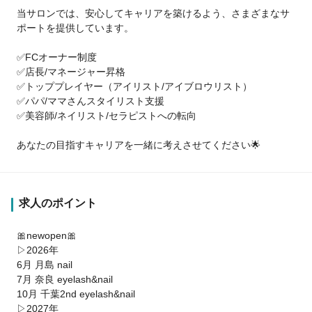
当サロンでは、安心してキャリアを築けるよう、さまざまなサ
ポートを提供しています。
✅FCオーナー制度
✅店長/マネージャー昇格
✅トッププレイヤー（アイリスト/アイブロウリスト）
✅パパ/ママさんスタイリスト支援
✅美容師/ネイリスト/セラピストへの転向
あなたの目指すキャリアを一緒に考えさせてください🌟
求人のポイント
🎀newopen🎀
▷2026年
6月 月島 nail
7月 奈良 eyelash&nail
10月 千葉2nd eyelash&nail
▷2027年