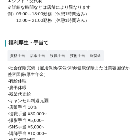
🌷シフト・交代制
※詳細な時間などは店舗により異なります
例）09:00～18:00勤務（休憩1時間込み）
12:00～21:00勤務（休憩1時間込み）
福利厚生・手当て
資格手当
店販手当
役職手当
技術手当
報奨金
◦社会保険完備（雇用保険/労災保険/健康保険または美容国保か
整容国保/厚生年金）
◦有給休暇
◦慶弔休暇
◦残業代支給
◦キャンセル料還元🆕
◦店販手当 10％
◦役職手当 ¥30,000~
◦撮影手当 ¥5,000~
◦SNS手当 ¥5,000~
◦講師手当 ¥10,000~
◦給与保障制度