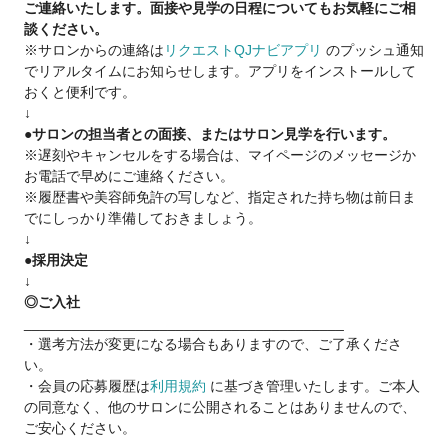
ご連絡いたします。面接や見学の日程についてもお気軽にご相
💠今までの経験を活かしていきたい
談ください。
💠集客力の高いサロンで活躍したい
※サロンからの連絡は
リクエストQJナビアプリ
のプッシュ通知
💠仕事も私生活も充実させたい
でリアルタイムにお知らせします。アプリをインストールして
💠家庭と両立したい
おくと便利です。
💠月50万以上の報酬実績多数！
↓
●サロンの担当者との面接、またはサロン見学を行います。
ワークライフバランスによってキャリアチェンジ、
※遅刻やキャンセルをする場合は、マイページのメッセージか
また正社員⇔業務委託の契約変更も可能です☆
お電話で早めにご連絡ください。
※履歴書や美容師免許の写しなど、指定された持ち物は前日ま
まずはお気軽にサロン見学にお越し下さい！
でにしっかり準備しておきましょう。
↓
●採用決定
↓
◎ご入社
________________________________________
・選考方法が変更になる場合もありますので、ご了承くださ
い。
・会員の応募履歴は
利用規約
に基づき管理いたします。ご本人
の同意なく、他のサロンに公開されることはありませんので、
ご安心ください。