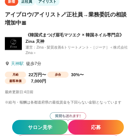
新着
正社員
アイリスト
アイブロウ/アイリスト🪄正社員→業務委託の相談
増加中🎀
《韓国式まつげ眉毛マツエク × 韓国ネイル専門店》
Zina 天神
運営：Zina - 髪質改善&トリートメント -［ジーナ］＜株式会社
Zina＞
天神駅
徒歩7分
22万円〜
30%〜
月給
歩合
7,000円
顧客単価
最終更新日:4日前
※給与・報酬は各都道府県の最低賃金を下回らない金額となっています
サロン見学
応募