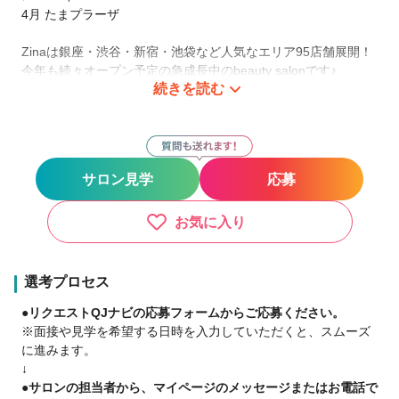
4月 たまプラーザ
Zinaは銀座・渋谷・新宿・池袋など人気なエリア95店舗展開！
今年も続々オープン予定の急成長中のbeauty salonです♪
続きを読む
あなたもZinaでアイリストとして活躍しませんか?
新しいお店で是非一緒にお店を作り上げていきましょう🌟
《保障給与 詳細》
サロン見学
応募
-対象店舗-
👉豊洲３rd/勝どき
お気に入り
-内容-
👉月給 25万円保障（月8日休）
選考プロセス
-保障期間終了後-
●リクエストQJナビの応募フォームからご応募ください。
👉月給 23万円～
※面接や見学を希望する日時を入力していただくと、スムーズ
に進みます。
☆★あなたが活躍できるようにバックアップ★☆
↓
●サロンの担当者から、マイページのメッセージまたはお電話で
💠新しいお店でノビノビと働きたい