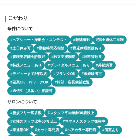
こだわり
条件について
#ヘアショー・撮影会・コンテスト
#雑誌撮影
#完全週休二日制
#土日休み可
#勤務時間応相談
#育児休暇実績あり
#管理美容師免許歓迎
#独立支援制度
#理容師歓迎
#特殊メニューあり
#ブライダルメニューあり
#外部講習
#デビューまで2年以内
#ブランクOK
#未経験者可
#副業OK・WワークOK
#幹部・店長候補歓迎
#通信生（見習い）相談可
サロンについて
#新規フリー客多数
#スタッフ平均年齢30歳以上
#女性スタッフ比率50％以上
#ママさんスタッフ在籍中
#車通勤OK
#カット専門店
#ヘアカラー専門店
#個室あり