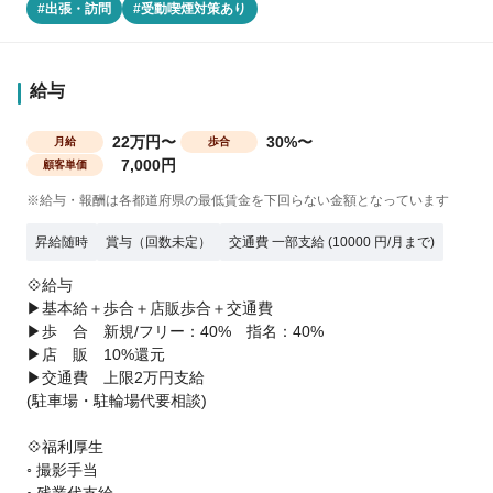
#出張・訪問
#受動喫煙対策あり
給与
22万円〜
30%〜
月給
歩合
7,000円
顧客単価
※給与・報酬は各都道府県の最低賃金を下回らない金額となっています
昇給随時
賞与（回数未定）
交通費 一部支給 (10000 円/月まで)
💠給与
▶基本給＋歩合＋店販歩合＋交通費
▶歩 合 新規/フリー：40% 指名：40%
▶店 販 10%還元
▶交通費 上限2万円支給
(駐車場・駐輪場代要相談)
💠福利厚生
◦ 撮影手当
◦ 残業代支給