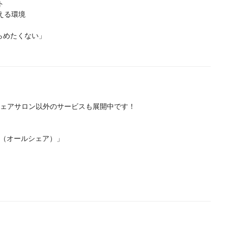
ト
える環境
らめたくない」
たシェアサロン以外のサービスも展開中です！
RE（オールシェア）」
！