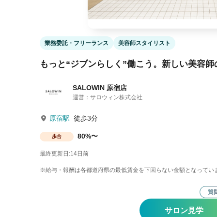
業務委託・フリーランス
美容師スタイリスト
もっと“ジブンらしく”働こう。新しい美容師
SALOWIN 原宿店
運営：サロウィン株式会社
原宿駅
徒歩3分
80%〜
歩合
最終更新日:14日前
※給与・報酬は各都道府県の最低賃金を下回らない金額となってい
サロン見学