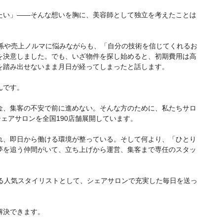
たい」——そんな想いを胸に、美容師として独立を考えたことは
関係や売上ノルマに悩みながらも、「自分の技術を信じてくれるお
を決意しました。でも、いざ物件を探し始めると、初期費用は高
を踏み出せないまま月日が経ってしまったと話します。
んです。
金、集客の不安で前に進めない。そんな方のために、私たちサロ
ェアサロンを全国190店舗展開しています。
れ、即日から働ける環境が整っている。そして何より、「ひとり
夢を追う仲間がいて、立ち上げから運営、集客まで専任のスタッ
誇る人気スタイリストとして、シェアサロンで充実した毎日を送っ
解決できます。