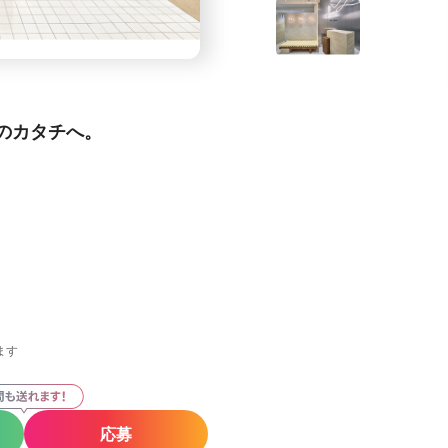
のカタチへ。
ます
応募