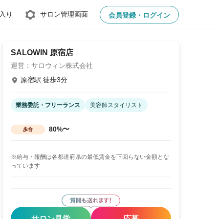
入り
サロン管理画面
会員登録・ログイン
SALOWIN 原宿店
運営：サロウィン株式会社
原宿駅 徒歩3分
業務委託・フリーランス
美容師スタイリスト
80%〜
歩合
※給与・報酬は各都道府県の最低賃金を下回らない金額とな
っています
サロン見学
応募