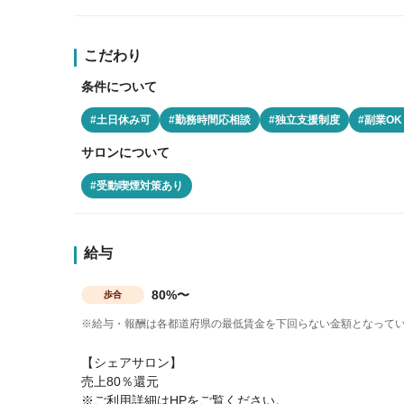
こだわり
条件について
#土日休み可
#勤務時間応相談
#独立支援制度
#副業O
サロンについて
#受動喫煙対策あり
給与
80%〜
歩合
※給与・報酬は各都道府県の最低賃金を下回らない金額となって
【シェアサロン】
売上80％還元
※ご利用詳細はHPをご覧ください。