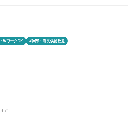
K・WワークOK
#幹部・店長候補歓迎
います