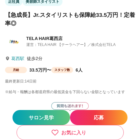
正社員
美容師スタイリスト
【急成長】Jr.スタイリストも保障給33.5万円！定着
率◎
TELA HAIR葛西店
運営：TELA HAIR 【テーラヘアー】／株式会社TELA
葛西駅
徒歩2分
33.5万円〜
6人
月給
スタッフ数
最終更新日:14日前
※給与・報酬は各都道府県の最低賃金を下回らない金額となっています
サロン見学
応募
お気に入り