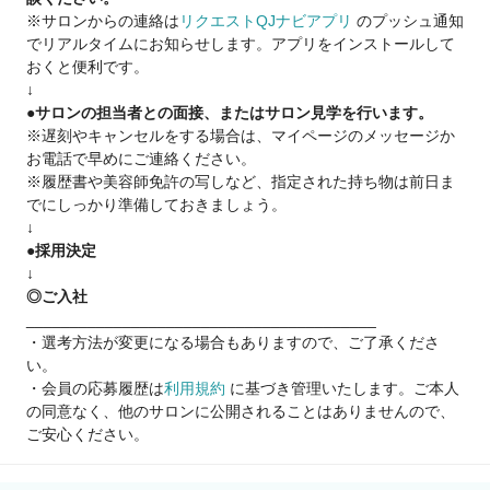
※サロンからの連絡は
リクエストQJナビアプリ
のプッシュ通知
●賞与年2回（7月／12月）
でリアルタイムにお知らせします。アプリをインストールして
総指名売上の3％＋業績により還元
おくと便利です。
●ビューティーアワード常連
↓
●スタッフ定着率96％
●サロンの担当者との面接、またはサロン見学を行います。
●育休実績あり
※遅刻やキャンセルをする場合は、マイページのメッセージか
●土日休みOK
お電話で早めにご連絡ください。
●時短勤務OK
※履歴書や美容師免許の写しなど、指定された持ち物は前日ま
●残業なし
でにしっかり準備しておきましょう。
↓
【3ヵ月で売上100万円へ】
●採用決定
顧客がいない方、
↓
マンツーマンに慣れていない方、
◎ご入社
デビューしたての方など。
________________________________________
まずはきちんとヒアリングをして
・選考方法が変更になる場合もありますので、ご了承くださ
3ヵ月で売上100万円を
い。
達成させていきましょう！
・会員の応募履歴は
利用規約
に基づき管理いたします。ご本人
の同意なく、他のサロンに公開されることはありませんので、
【“通いやすい”×“入客しやすい”】
ご安心ください。
お客さまが無理なく通いやすいサロン。
だから全店いつでも大盛況。
スタイリストの方は、特出した技術や