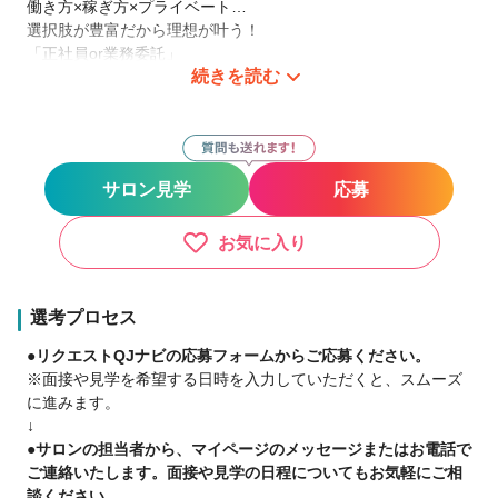
働き方×稼ぎ方×プライベート…
選択肢が豊富だから理想が叶う！
「正社員or業務委託」
続きを読む
「たくさん稼ぎたいorプライベート派」など
バランスよく働ける環境です。
【保障給＋歩合で稼げる！】
総売上100万円を超えた「売上の30％」が歩合になります。
サロン見学
応募
※スタイリスト歴5年実績：平均客単価8000円
総売上120万円（入客150名）＝保障給33.5万円＋歩合6万円
⇒総支給39.5万円
お気に入り
◆報酬実績◆
＊9～16時×週4出勤
選考プロセス
報酬25万円／入客70名
●リクエストQJナビの応募フォームからご応募ください。
＊1日8h勤務×完全週休2日
※面接や見学を希望する日時を入力していただくと、スムーズ
報酬45万円／入客150名
に進みます。
＊トップスタイリスト
↓
報酬95万円／入客220名
●サロンの担当者から、マイページのメッセージまたはお電話で
＊新人スタイリスト
ご連絡いたします。面接や見学の日程についてもお気軽にご相
報酬35万円／入客150名
談ください。