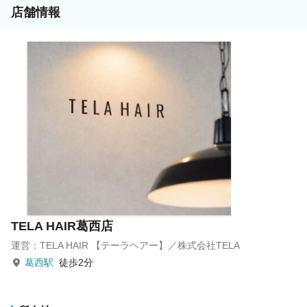
過剰なサービス、SNSによる発信力が
店舗情報
なくても大丈夫！
どなたでも入客しやすい環境です！
技術にこだわりたい方も！
あなた専用クーポンをつくるので
「好きなこと」で活躍しよう！
TELA HAIR葛西店
運営：TELA HAIR 【テーラヘアー】／株式会社TELA
葛西駅
徒歩2分