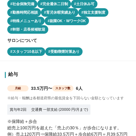
#社会保険完備
#完全週休二日制
#土日休み可
#勤務時間応相談
#育児休暇実績あり
#独立支援制度
#特殊メニューあり
#副業OK・WワークOK
#幹部・店長候補歓迎
サロンについて
#スタッフ10名以下
#受動喫煙対策あり
給与
33.5万円〜
6人
月給
スタッフ数
※給与・報酬は各都道府県の最低賃金を下回らない金額となっています
賞与年2回
交通費 一部支給 (20000 円/月まで)
※保障給＋歩合
総売上100万円を超えた「売上の30％」が歩合になります。
例）売上120万円⇒保障給33.5万円＋歩合給6万円＝月39.5万円