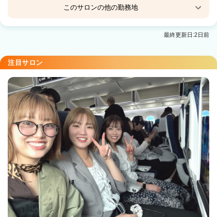
このサロンの他の勤務地
ail【エイル】町田駅店
最終更新日:2日前
町田駅 徒歩2分
Emerge【エマージュ】立川駅店
注目サロン
立川駅 徒歩2分
Emerge 橋本【エマージュ】橋本北口店
橋本(神奈川)駅 徒歩2分
Emerge【エマージュ】海老名駅店
海老名駅 徒歩3分
Emerge(エマージュ) 藤沢店
藤沢駅 徒歩2分
Emerge（エマージュ） 横浜店
横浜駅 徒歩2分