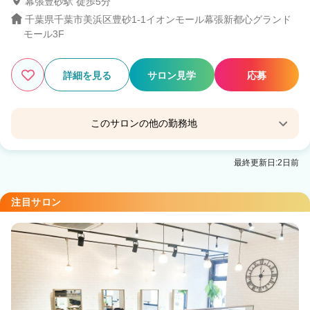
幕張豊砂駅 徒歩5分
421
千葉県千葉市美浜区豊砂1-1イオンモール幕張新都心グランド
この条件の求人数
件
モール3F
検索する
詳細を見る
サロン見学
応募
このサロンの他の勤務地
UNIX アリオ蘇我店
最終更新日:2日前
蘇我駅
UNIX モザイクモール港北店
注目サロン
センター北駅 徒歩1分
UNIX ららぽーと豊洲店
豊洲駅 徒歩3分
UNIX アリオ亀有店
亀有駅 徒歩6分