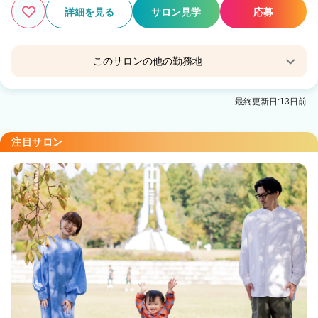
詳細を見る
サロン見学
応募
このサロンの他の勤務地
Cloe 中目黒
最終更新日:13日前
中目黒駅 徒歩5分
Cloe 武蔵小杉
注目サロン
武蔵小杉駅 徒歩3分
Cloe 梅田
梅田駅 徒歩3分