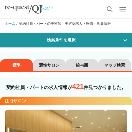
ホーム
契約社員・パートの美容師・美容室求人・転職・募集情報
検索条件を選択
勤務地
標準
適性サロン
給与順
マップ検索
421
沿線・駅を選択
市区町村を選択
契約社員・パートの求人情報が
件見つかりました。
注目サロン
職種・
技能ランク
美容師スタイリスト
美容師アシスタント