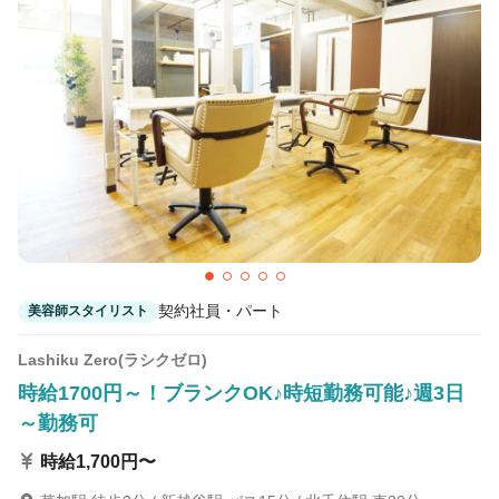
ソル (SOL)八王子
八王子駅 徒歩5分
シーク（seek） 橋本
橋本(神奈川)駅 徒歩5分
シーク(Seek)溝の口
溝の口駅 徒歩1分
契約社員・パート
美容師スタイリスト
Lashiku Zero(ラシクゼロ)
時給1700円～！ブランクOK♪時短勤務可能♪週3日
～勤務可
時給1,700円〜