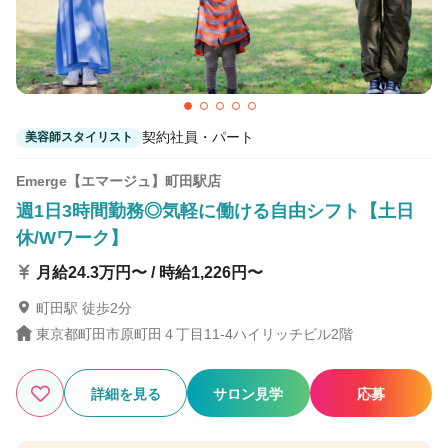
契約社員・パート
美容師スタイリスト
Emerge【エマージュ】町田駅店
週1日3時間勤務◎気軽に働ける自由シフト【土日
休/Wワーク】
月給24.3万円〜 / 時給1,226円〜
町田駅 徒歩2分
東京都町田市原町田４丁目11-4ハイリッチビル2階
詳細を見る
サロン見学
応募