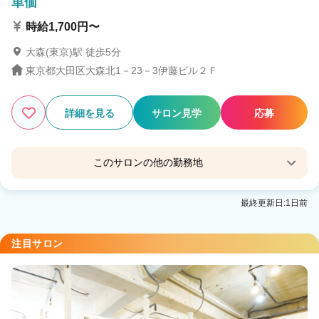
単価
時給1,700円〜
大森(東京)駅 徒歩5分
東京都大田区大森北1－23－3伊藤ビル２Ｆ
詳細を見る
サロン見学
応募
このサロンの他の勤務地
シーク (Seek)蒲田
最終更新日:1日前
蒲田駅 徒歩3分
シーク（seek）センター南店
注目サロン
センター南駅 徒歩3分
シーク(Seek)大井町店
大井町駅 徒歩1分