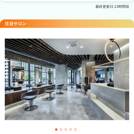
クロード・モネ 丸の内東京ビルTOKIA店
最終更新日:13時間前
クロード・モネ 上野の森店
注目サロン
上野駅 徒歩4分
Comme Matisse by Claude monet 恵比寿店
恵比寿駅 徒歩5分
クロード・モネ 伊勢丹浦和店
浦和駅 徒歩2分
クロード・モネ川越店
川越駅 徒歩2分
Claude MONET GRANDE by SILKHOUSE まるひ
ろ川越店
本川越駅 徒歩5分