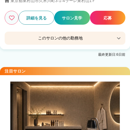
東京都東村山市久米川町3-1-4ラーレ東村山1Ｆ
詳細を見る
サロン見学
応募
このサロンの他の勤務地
KAULA by ECLART 飯能店 （カウラバイエクラー
最終更新日:6日前
ト）
元加治駅 徒歩10分
注目サロン