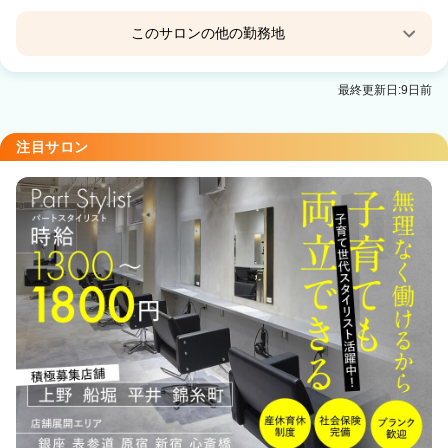
このサロンの他の勤務地
tricot AVEDA ららテラス北綾瀬
最終更新日:9日前
北綾瀬駅 徒歩0分
tricot shop hair salon【表参道本店】
注目サロン
表参道駅 徒歩0分
tricot shop& hair salon 柏
柏駅 徒歩3分
BATEAU by tricot 船橋北口店【バトー バイ トリ
コ】
船橋駅 徒歩2分
Luxe BATEAU by tricot 船橋南口店【リュクス バト
ー バイ トリコ】
船橋駅 徒歩2分