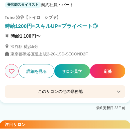
契約社員・パート
美容師スタイリスト
Toiro 渋谷【トイロ シブヤ】
時給1200円×スキルUP×プライベート◎
時給1,100円〜
渋谷駅 徒歩5分
東京都渋谷区道玄坂2-26-15D-SECOND2F
詳細を見る
サロン見学
応募
このサロンの他の勤務地
Toiro 新宿【トイロ シンジュク】
最終更新日:23日前
新宿三丁目駅 徒歩3分
Toiro 自由が丘【トイロ ジユウガオカ】
注目サロン