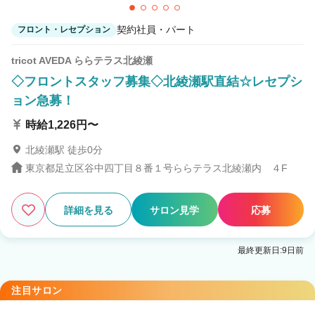
契約社員・パート
フロント・レセプション
tricot AVEDA ららテラス北綾瀬
◇フロントスタッフ募集◇北綾瀬駅直結☆レセプシ
ョン急募！
時給1,226円〜
北綾瀬駅 徒歩0分
東京都足立区谷中四丁目８番１号ららテラス北綾瀬内 ４F
詳細を見る
サロン見学
応募
最終更新日:9日前
注目サロン