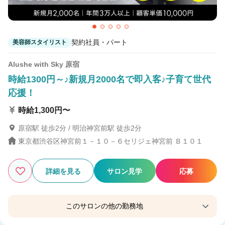
SEA by tricot (シー バイ トリコ)市川店
市川駅 徒歩1分
契約社員・パート
美容師スタイリスト
Alushe with Sky 原宿
時給1300円～♪新規月2000名で即入客♪子育て世代
応援！
時給1,300円〜
原宿駅 徒歩2分 / 明治神宮前駅 徒歩2分
東京都渋谷区神宮前１－１０－６セリジェ神宮前 Ｂ１０１
詳細を見る
サロン見学
応募
このサロンの他の勤務地