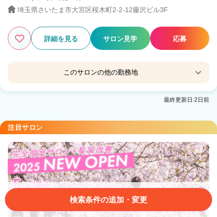
埼玉県さいたま市大宮区桜木町2-2-12藤沢ビル3F
詳細を見る
サロン見学
応募
このサロンの他の勤務地
COVER HAIR & SPA bliss【カバーヘア アンド ス
最終更新日:2日前
パ ブリス】浦和/浦和西口店
浦和駅 徒歩2分
注目サロン
COVER HAIR bliss【カバーヘア ブリス】北浦和/
北浦和西口店
北浦和駅 徒歩1分
COVER HAIR bliss【カバーヘア ブリス】川口/ら
らテラス川口東口駅前店
検索条件の追加・変更
川口駅 徒歩1分