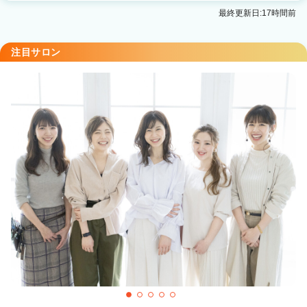
Alushe 錦糸町店
最終更新日:17時間前
錦糸町駅 徒歩1分
Alushe 新宿店 韓国レイヤー
注目サロン
新宿駅 徒歩1分
Alushe 平井店
平井(東京)駅 徒歩2分
ヘアセット専門店 by Alushe 秋葉原店
秋葉原駅 徒歩3分
Mertie 錦糸町店
錦糸町駅 徒歩2分
Alushe elua 錦糸町2号店
錦糸町駅 徒歩3分