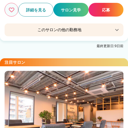
詳細を見る
サロン見学
応募
このサロンの他の勤務地
acoron.新宿
最終更新日:9日前
新宿駅 徒歩7分
acoron.武蔵小杉
注目サロン
武蔵小杉駅 徒歩3分
acoron.吉祥寺
吉祥寺駅 徒歩2分