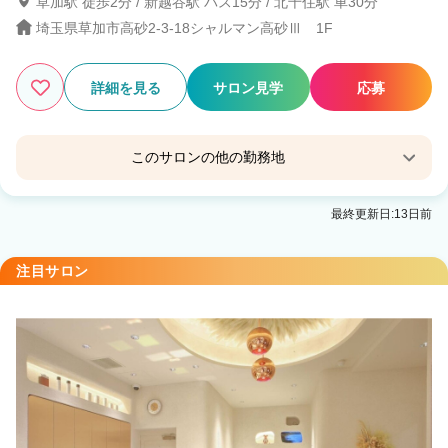
草加駅 徒歩2分 / 新越谷駅 バス15分 / 北千住駅 車30分
埼玉県草加市高砂2-3-18シャルマン高砂Ⅲ 1F
詳細を見る
サロン見学
応募
このサロンの他の勤務地
Lashiku・Belle（ラシクベル）
最終更新日:13日前
草加駅 徒歩5分
注目サロン