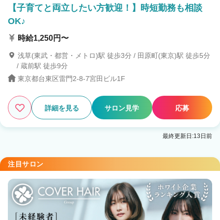
【子育てと両立したい方歓迎！】時短勤務も相談
OK♪
時給1,250円〜
浅草(東武・都営・メトロ)駅 徒歩3分 / 田原町(東京)駅 徒歩5分
/ 蔵前駅 徒歩9分
東京都台東区雷門2-8-7宮田ビル1F
詳細を見る
サロン見学
応募
最終更新日:13日前
注目サロン