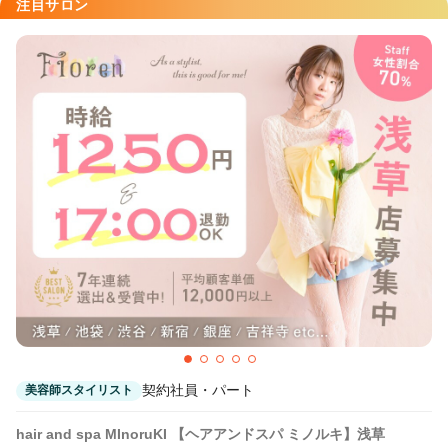
little 大宮 【リトルオオミヤ】
注目サロン
大宮(埼玉)駅 徒歩1分
little×RINNE 栄 【リトルリンネ】
栄(名古屋)駅 徒歩1分
little×aimer 仙台2号店 【リトルエメ】
仙台駅 徒歩3分
little 小倉 【リトルコクラ】
小倉(福岡)駅 徒歩2分
little×PORTO元町 【リトルポルトモトマチ】
元町(ＪＲ)駅 徒歩3分
契約社員・パート
美容師スタイリスト
hair and spa MInoruKI 【ヘアアンドスパ ミノルキ】浅草