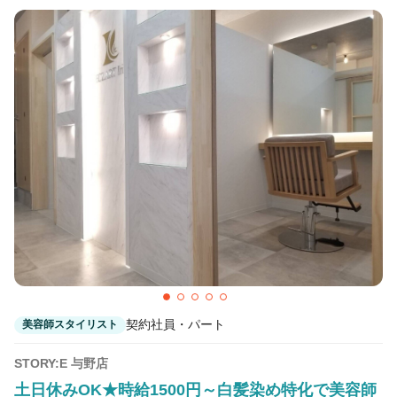
自由が丘(東京)駅 徒歩2分
Toiro 中目黒【トイロ ナカメグロ】
中目黒駅 徒歩3分
Toiro 武蔵小杉【トイロ ムサシコスギ】
武蔵小杉駅 徒歩2分
Toiro 横浜【トイロ ヨコハマ】
横浜駅 徒歩7分
契約社員・パート
美容師スタイリスト
STORY:E 与野店
土日休みOK★時給1500円～白髪染め特化で美容師