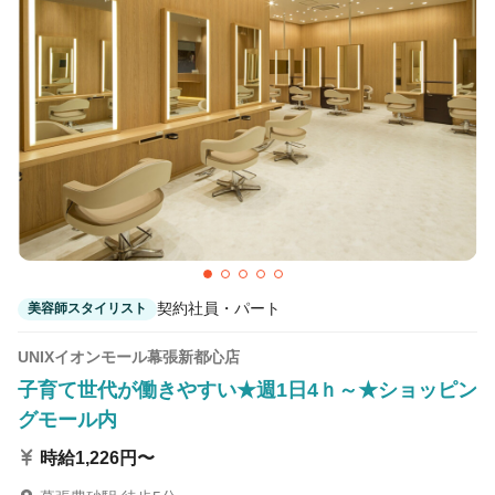
カラーリスト
フロント・レセプション
ヘアメイク・美容部員
アイリスト
ネイリスト
エステティシャン
講師・インストラクター
営業・販売スタッフ・その他
雇用形態
正社員
契約社員・パート
契約社員・パート
美容師スタイリスト
業務委託・フリーランス
紹介・派遣
UNIXイオンモール幕張新都心店
詳細条件
子育て世代が働きやすい★週1日4ｈ～★ショッピン
グモール内
詳細条件を変更
時給1,226円〜