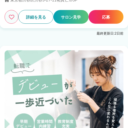
東京都渋谷区渋谷3-27-11祐真ビル3F
23
この条件の求人数
件
詳細を見る
サロン見学
応募
検索する
最終更新日:2日前