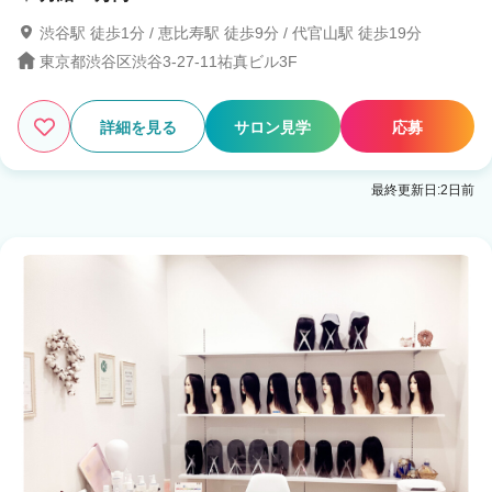
渋谷駅 徒歩1分 / 恵比寿駅 徒歩9分 / 代官山駅 徒歩19分
東京都渋谷区渋谷3-27-11祐真ビル3F
詳細を見る
サロン見学
応募
最終更新日:2日前