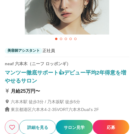
ワンステップ 新宿店
新宿駅 徒歩4分
ワンステップ 千葉店
千葉駅 徒歩5分
ワンステップ 横浜店
正社員
美容師アシスタント
横浜駅 徒歩4分
neaf 六本木（ニーフ ロッポンギ）
マンツー徹底サポート👍デビュー平均2年得意を増
やせるサロン
月給25万円〜
六本木駅 徒歩3分 / 乃木坂駅 徒歩5分
東京都港区六本木4-2-35VORT六本木Dual's 2F
詳細を見る
サロン見学
応募