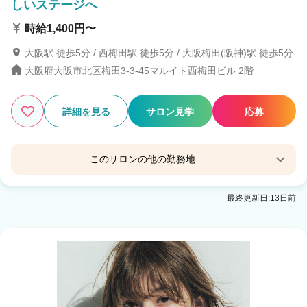
しいステージへ
時給1,400円〜
大阪駅 徒歩5分 / 西梅田駅 徒歩5分 / 大阪梅田(阪神)駅 徒歩5分
大阪府大阪市北区梅田3-3-45マルイト西梅田ビル 2階
詳細を見る
サロン見学
応募
このサロンの他の勤務地
ワンステップ 銀座店
最終更新日:13日前
東銀座駅 徒歩2分
ワンステップ 福岡・博多店
博多駅 徒歩5分
ワンステップ 名古屋店
名古屋駅 徒歩3分