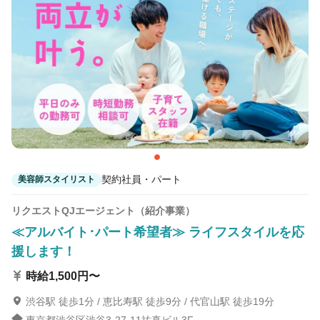
カラーリスト
フロント・レセプション
ヘアメイク・美容部員
アイリスト
ネイリスト
エステティシャン
講師・インストラクター
営業・販売スタッフ・その他
雇用形態
正社員
契約社員・パート
契約社員・パート
美容師スタイリスト
業務委託・フリーランス
紹介・派遣
リクエストQJエージェント（紹介事業）
≪アルバイト･パート希望者≫ ライフスタイルを応
詳細条件
援します！
時給1,500円〜
ウィッグメーカー
詳細条件を変更
渋谷駅 徒歩1分 / 恵比寿駅 徒歩9分 / 代官山駅 徒歩19分