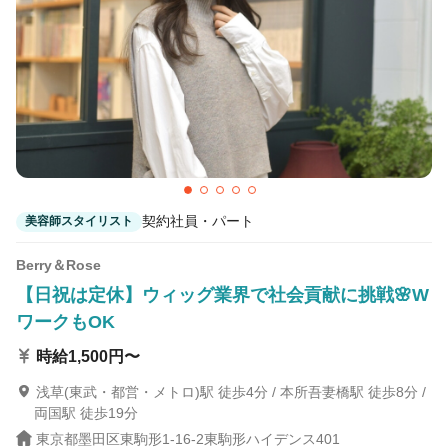
契約社員・パート
美容師スタイリスト
Berry＆Rose
【日祝は定休】ウィッグ業界で社会貢献に挑戦🌸W
ワークもOK
時給1,500円〜
浅草(東武・都営・メトロ)駅 徒歩4分 / 本所吾妻橋駅 徒歩8分 /
両国駅 徒歩19分
東京都墨田区東駒形1-16-2東駒形ハイデンス401