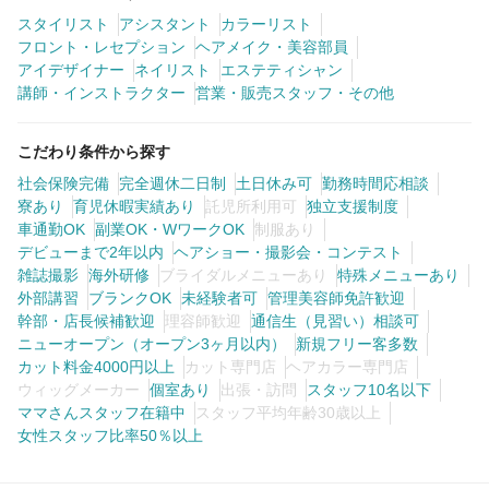
スタイリスト
アシスタント
カラーリスト
フロント・レセプション
ヘアメイク・美容部員
アイデザイナー
ネイリスト
エステティシャン
講師・インストラクター
営業・販売スタッフ・その他
こだわり条件から探す
社会保険完備
完全週休二日制
土日休み可
勤務時間応相談
寮あり
育児休暇実績あり
託児所利用可
独立支援制度
車通勤OK
副業OK・WワークOK
制服あり
デビューまで2年以内
ヘアショー・撮影会・コンテスト
雑誌撮影
海外研修
ブライダルメニューあり
特殊メニューあり
外部講習
ブランクOK
未経験者可
管理美容師免許歓迎
幹部・店長候補歓迎
理容師歓迎
通信生（見習い）相談可
ニューオープン（オープン3ヶ月以内）
新規フリー客多数
カット料金4000円以上
カット専門店
ヘアカラー専門店
ウィッグメーカー
個室あり
出張・訪問
スタッフ10名以下
ママさんスタッフ在籍中
スタッフ平均年齢30歳以上
女性スタッフ比率50％以上