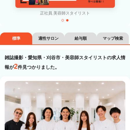
カラーリスト
フロント・レセプション
正社員.美容師スタイリスト
ヘアメイク・美容部員
アイリスト
ネイリスト
エステティシャン
標準
適性サロン
給与順
マップ検索
講師・インストラクター
営業・販売スタッフ・その他
雑誌撮影・愛知県・刈谷市・美容師スタイリストの求人情
雇用形態
2
報が
件見つかりました。
正社員
契約社員・パート
業務委託・フリーランス
紹介・派遣
詳細条件
雑誌撮影
詳細条件を変更