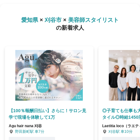
愛知県
×
刈谷市
×
美容師スタイリスト
の新着求人
【100％報酬日払い】さらに！サロン見
◎子育ても仕事も
学で現場を体験して1万
タイル◎時給1450
Agu hair nana 刈谷
Laetitia loco（
野田新町駅 車7分
刈谷駅 車10分