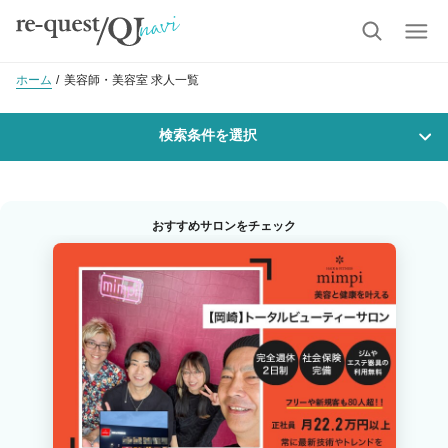
ホーム
美容師・美容室 求人一覧
検索条件を選択
勤務地
おすすめサロンをチェック
沿線・駅を選択
市区町村を選択
刈谷市
職種・
技能ランク
美容師スタイリスト
美容師アシスタント