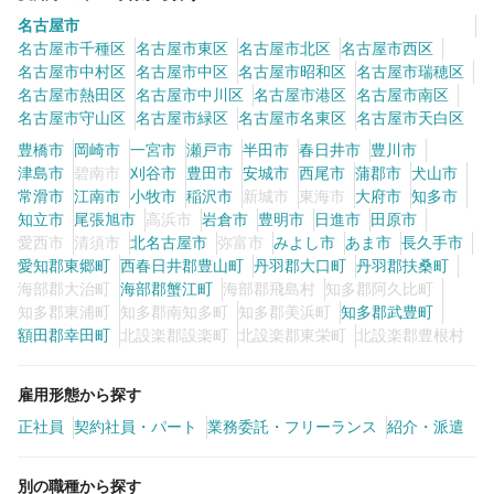
名古屋市
名古屋市千種区
名古屋市東区
名古屋市北区
名古屋市西区
名古屋市中村区
名古屋市中区
名古屋市昭和区
名古屋市瑞穂区
名古屋市熱田区
名古屋市中川区
名古屋市港区
名古屋市南区
名古屋市守山区
名古屋市緑区
名古屋市名東区
名古屋市天白区
豊橋市
岡崎市
一宮市
瀬戸市
半田市
春日井市
豊川市
津島市
碧南市
刈谷市
豊田市
安城市
西尾市
蒲郡市
犬山市
常滑市
江南市
小牧市
稲沢市
新城市
東海市
大府市
知多市
知立市
尾張旭市
高浜市
岩倉市
豊明市
日進市
田原市
愛西市
清須市
北名古屋市
弥富市
みよし市
あま市
長久手市
愛知郡東郷町
西春日井郡豊山町
丹羽郡大口町
丹羽郡扶桑町
海部郡大治町
海部郡蟹江町
海部郡飛島村
知多郡阿久比町
知多郡東浦町
知多郡南知多町
知多郡美浜町
知多郡武豊町
額田郡幸田町
北設楽郡設楽町
北設楽郡東栄町
北設楽郡豊根村
雇用形態から探す
正社員
契約社員・パート
業務委託・フリーランス
紹介・派遣
別の職種から探す