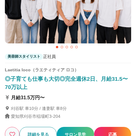
2
この条件の求人数
件
検索する
正社員
美容師スタイリスト
Laetitia loco（ラエティティア ロコ）
◎子育ても仕事も大切◎完全週休2日、月給31.5〜
70万以上
月給31.5万円〜
刈谷駅 車10分 / 逢妻駅 車8分
愛知県刈谷市稲場町3-204
詳細を見る
サロン見学
応募