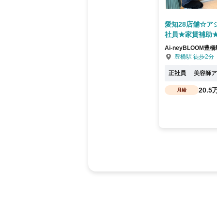
愛知28店舗☆ア
社員★家賃補助
Ai-neyBLOOM豊
豊橋駅 徒歩2分
正社員
美容師ア
20.
月給