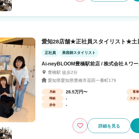
愛知28店舗★正社員スタイリスト★土
正社員
美容師スタイリスト
Ai-neyBLOOM豊橋駅前店 / 株式会社Ａワ
豊橋駅 徒歩2分
愛知県愛知県豊橋市花田一番町179
28.5万円〜
月給
客単
-
時給
スタッ
-
歩合
詳細を見る