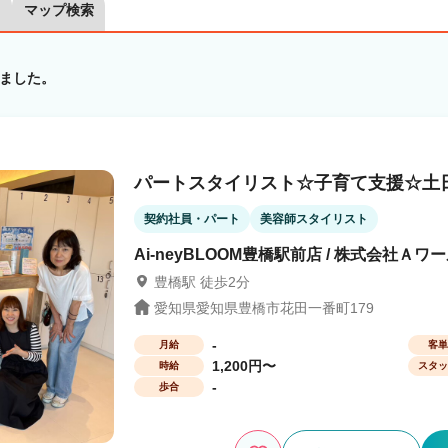
マップ検索
ました。
パートスタイリスト☆子育て支援☆土日
契約社員・パート
美容師スタイリスト
Ai-neyBLOOM豊橋駅前店 / 株式会社Ａワ
豊橋駅 徒歩2分
愛知県愛知県豊橋市花田一番町179
-
月給
客単
1,200円〜
時給
スタッ
-
歩合