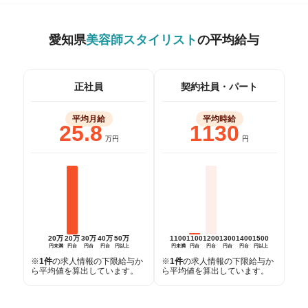
愛知県
美容師スタイリスト
の平均給与
正社員
契約社員・
パート
平均月給
平均時給
25.8
1130
万円
円
20万
20万
30万
40万
50万
1100
1100
1200
1300
1400
1500
円未満
円台
円台
円台
円以上
円未満
円台
円台
円台
円台
円以上
※
1件
の求人情報の下限給与か
※
1件
の求人情報の下限給与か
ら平均値を算出しています。
ら平均値を算出しています。