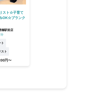
リスト☆子育て
みOK☆ブランク
OM豊橋駅前店
2分
ート
リスト
,200円〜