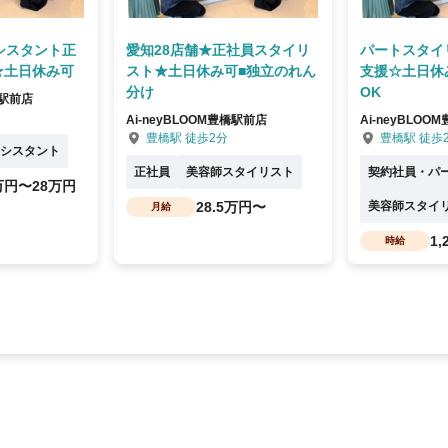
シスタント正
愛知28店舗★正社員スタイリ
パートスタイ
★土日休み可
スト★土日休み可■独立のれん
支援☆土日休
分け
OK
橋駅前店
Ai-neyBLOOM豊橋駅前店
Ai-neyBLO
豊橋駅 徒歩2分
豊橋駅 徒歩
シスタント
正社員
美容師スタイリスト
契約社員・パ
5万円〜28万円
28.5万円〜
美容師スタイ
月給
1
時給