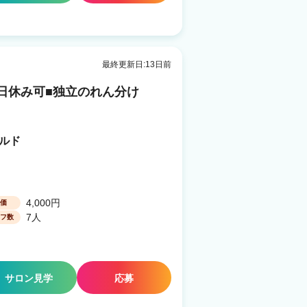
最終更新日:13日前
日休み可■独立のれん分け
ールド
4,000円
価
7人
フ数
サロン見学
応募