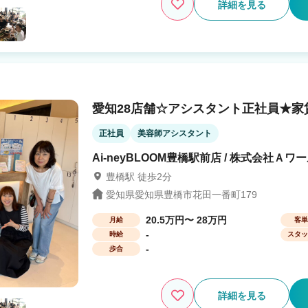
詳細を見る
愛知28店舗☆アシスタント正社員★家
正社員
美容師アシスタント
Ai-neyBLOOM豊橋駅前店 / 株式会社Ａワ
豊橋駅 徒歩2分
愛知県愛知県豊橋市花田一番町179
20.5万円〜 28万円
月給
客単
-
時給
スタッ
-
歩合
詳細を見る