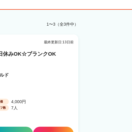
1〜3（全3件中）
最終更新日:13日前
休みOK☆ブランクOK
ールド
4,000円
価
7人
フ数