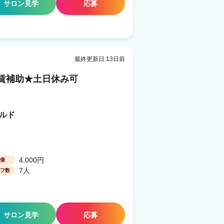
サロン見学
応募
最終更新日:13日前
賃補助★土日休み可
ールド
4,000円
価
7人
フ数
サロン見学
応募