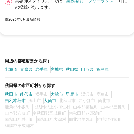
美容師スタイリストでは「
業務委託・フリーランス
：1件」
の掲載があります。
※2026年8月最新情報
周辺の都道府県から探す
北海道
青森県
岩手県
宮城県
秋田県
山形県
福島県
秋田県の市区町村から探す
秋田市
能代市
横手市
大館市
男鹿市
湯沢市
鹿角市
由利本荘市
潟上市
大仙市
北秋田市
にかほ市
仙北市
鹿角郡小坂町
北秋田郡上小阿仁村
山本郡藤里町
山本郡三種町
山本郡八峰町
南秋田郡五城目町
南秋田郡八郎潟町
南秋田郡井川町
南秋田郡大潟村
仙北郡美郷町
雄勝郡羽後町
雄勝郡東成瀬村