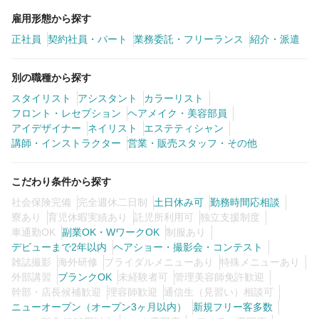
雇用形態から探す
正社員
契約社員・パート
業務委託・フリーランス
紹介・派遣
別の職種から探す
スタイリスト
アシスタント
カラーリスト
フロント・レセプション
ヘアメイク・美容部員
アイデザイナー
ネイリスト
エステティシャン
講師・インストラクター
営業・販売スタッフ・その他
こだわり条件から探す
社会保険完備
完全週休二日制
土日休み可
勤務時間応相談
寮あり
育児休暇実績あり
託児所利用可
独立支援制度
車通勤OK
副業OK・WワークOK
制服あり
デビューまで2年以内
ヘアショー・撮影会・コンテスト
雑誌撮影
海外研修
ブライダルメニューあり
特殊メニューあり
外部講習
ブランクOK
未経験者可
管理美容師免許歓迎
幹部・店長候補歓迎
理容師歓迎
通信生（見習い）相談可
ニューオープン（オープン3ヶ月以内）
新規フリー客多数