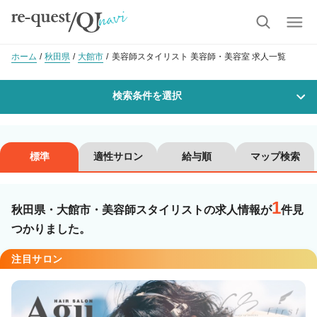
ホーム
秋田県
大館市
美容師スタイリスト 美容師・美容室 求人一覧
検索条件を選択
勤務地
標準
適性サロン
給与順
マップ検索
1
沿線・駅を選択
市区町村を選択
秋田県・大館市・美容師スタイリストの求人情報が
件見
つかりました。
大館市
注目サロン
職種・
技能ランク
美容師スタイリスト
美容師アシスタント