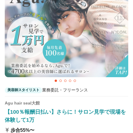
カラーリスト
フロント・レセプション
ヘアメイク・美容部員
アイリスト
ネイリスト
エステティシャン
講師・インストラクター
営業・販売スタッフ・その他
雇用形態
正社員
契約社員・パート
業務委託・フリーランス
美容師スタイリスト
業務委託・フリーランス
紹介・派遣
Agu hair seal大館
【100％報酬日払い】さらに！サロン見学で現場を
詳細条件
体験して1万
歩合55%〜
詳細条件を変更