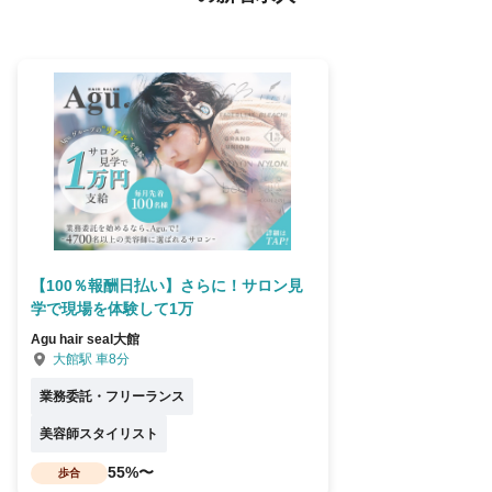
【100％報酬日払い】さらに！サロン見
学で現場を体験して1万
Agu hair seal大館
大館駅 車8分
業務委託・フリーランス
美容師スタイリスト
55%〜
歩合