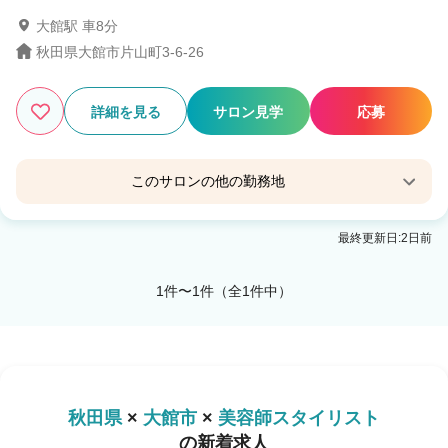
大館駅 車8分
秋田県大館市片山町3-6-26
1
この条件の求人数
件
詳細を見る
サロン見学
応募
検索する
このサロンの他の勤務地
Agu hair 大館
最終更新日:2日前
東大館駅 徒歩10分
1件〜1件（全1件中）
秋田県
×
大館市
×
美容師スタイリスト
の新着求人