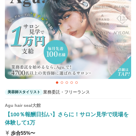
カラーリスト
フロント・レセプション
ヘアメイク・美容部員
アイリスト
ネイリスト
エステティシャン
講師・インストラクター
営業・販売スタッフ・その他
雇用形態
正社員
契約社員・パート
業務委託・フリーランス
美容師スタイリスト
業務委託・フリーランス
紹介・派遣
Agu hair seal大館
【100％報酬日払い】さらに！サロン見学で現場を
詳細条件
体験して1万
歩合55%〜
土日休み可
詳細条件を変更