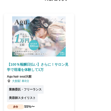
【100％報酬日払い】さらに！サロン見
学で現場を体験して1万
Agu hair seal大館
大館駅 車8分
業務委託・フリーランス
美容師スタイリスト
55%〜
歩合