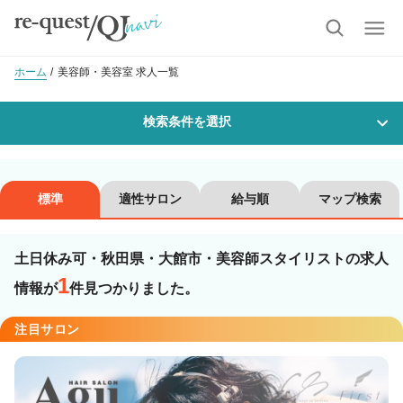
ホーム
美容師・美容室 求人一覧
検索条件を選択
勤務地
標準
適性サロン
給与順
マップ検索
土日休み可・秋田県・大館市・美容師スタイリストの求人
沿線・駅を選択
市区町村を選択
1
情報が
件見つかりました。
大館市
注目サロン
職種・
技能ランク
美容師スタイリスト
美容師アシスタント