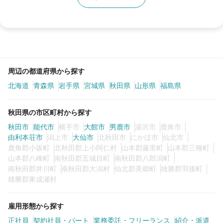
周辺の都道府県から探す
北海道
青森県
岩手県
宮城県
秋田県
山形県
福島県
秋田県の市区町村から探す
秋田市
能代市
横手市
大館市
男鹿市
湯沢市
鹿角市
由利本荘市
潟上市
大仙市
北秋田市
にかほ市
仙北市
鹿角郡小坂町
北秋田郡上小阿仁村
山本郡藤里町
山本郡三種町
山本郡八峰町
南秋田郡五城目町
南秋田郡八郎潟町
南秋田郡井川町
南秋田郡大潟村
仙北郡美郷町
雄勝郡羽後町
雄勝郡東成瀬村
雇用形態から探す
正社員
契約社員・パート
業務委託・フリーランス
紹介・派遣