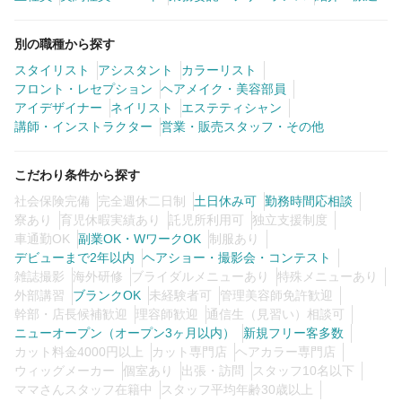
別の職種から探す
スタイリスト
アシスタント
カラーリスト
フロント・レセプション
ヘアメイク・美容部員
アイデザイナー
ネイリスト
エステティシャン
講師・インストラクター
営業・販売スタッフ・その他
こだわり条件から探す
社会保険完備
完全週休二日制
土日休み可
勤務時間応相談
寮あり
育児休暇実績あり
託児所利用可
独立支援制度
車通勤OK
副業OK・WワークOK
制服あり
デビューまで2年以内
ヘアショー・撮影会・コンテスト
雑誌撮影
海外研修
ブライダルメニューあり
特殊メニューあり
外部講習
ブランクOK
未経験者可
管理美容師免許歓迎
幹部・店長候補歓迎
理容師歓迎
通信生（見習い）相談可
ニューオープン（オープン3ヶ月以内）
新規フリー客多数
カット料金4000円以上
カット専門店
ヘアカラー専門店
ウィッグメーカー
個室あり
出張・訪問
スタッフ10名以下
ママさんスタッフ在籍中
スタッフ平均年齢30歳以上