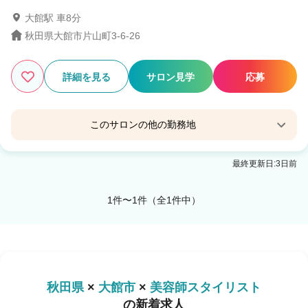
大館駅 車8分
秋田県大館市片山町3-6-26
1
この条件の求人数
件
詳細を見る
サロン見学
応募
検索する
このサロンの他の勤務地
Agu hair 大館
最終更新日:3日前
東大館駅 徒歩10分
1件〜1件（全1件中）
秋田県
×
大館市
×
美容師スタイリスト
の新着求人