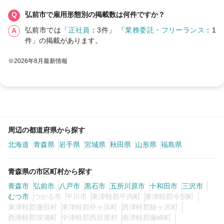
弘前市で雇用形態別の掲載数は何件ですか？
弘前市では「
正社員
：3件」 「
業務委託・フリーランス
：1
件」の掲載があります。
※2026年8月最新情報
周辺の都道府県から探す
北海道
青森県
岩手県
宮城県
秋田県
山形県
福島県
青森県の市区町村から探す
青森市
弘前市
八戸市
黒石市
五所川原市
十和田市
三沢市
むつ市
つがる市
平川市
東津軽郡平内町
東津軽郡今別町
東津軽郡蓬田村
東津軽郡外ヶ浜町
西津軽郡鰺ヶ沢町
西津軽郡深浦町
中津軽郡西目屋村
南津軽郡藤崎町