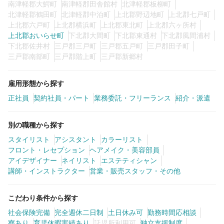
南津軽郡大鰐町
南津軽郡田舎館村
北津軽郡板柳町
北津軽郡鶴田町
北津軽郡中泊町
上北郡野辺地町
上北郡七戸町
上北郡六戸町
上北郡横浜町
上北郡東北町
上北郡六ヶ所村
上北郡おいらせ町
下北郡大間町
下北郡東通村
下北郡風間浦村
下北郡佐井村
三戸郡三戸町
三戸郡五戸町
三戸郡田子町
三戸郡南部町
三戸郡階上町
三戸郡新郷村
雇用形態から探す
正社員
契約社員・パート
業務委託・フリーランス
紹介・派遣
別の職種から探す
スタイリスト
アシスタント
カラーリスト
フロント・レセプション
ヘアメイク・美容部員
アイデザイナー
ネイリスト
エステティシャン
講師・インストラクター
営業・販売スタッフ・その他
こだわり条件から探す
社会保険完備
完全週休二日制
土日休み可
勤務時間応相談
寮あり
育児休暇実績あり
託児所利用可
独立支援制度