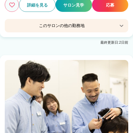
詳細を見る
サロン見学
応募
このサロンの他の勤務地
Agu hair lunon八戸石堂店
最終更新日:2日前
弘前駅 徒歩9分
Agu hair viola 弘前駅前店
弘前駅 徒歩1分
Agu hair viseo 弘前早稲田店
弘前駅 車9分
Agu hairbless小比内
弘前東高前駅 徒歩10分
Agu hair veil弘前
弘前駅 徒歩15分