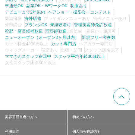
車通勤OK
副業OK・WワークOK
制服あり
デビューまで2年以内
ヘアショー・撮影会・コンテスト
雑誌撮影
海外研修
ブライダルメニューあり
特殊メニューあり
外部講習
ブランクOK
未経験者可
管理美容師免許歓迎
幹部・店長候補歓迎
理容師歓迎
通信生（見習い）相談可
ニューオープン（オープン3ヶ月以内）
新規フリー客多数
カット料金4000円以上
カット専門店
ヘアカラー専門店
ウィッグメーカー
個室あり
出張・訪問
スタッフ10名以下
ママさんスタッフ在籍中
スタッフ平均年齢30歳以上
女性スタッフ比率50％以上
美容室経営者の方へ
初めての方へ
利用規約
個人情報保護方針