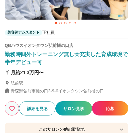
メンズサロンFADE&LINE 弘前
弘前駅 車11分
正社員
美容師アシスタント
QBハウスイオンタウン弘前樋の口店
勤務時間外トレーニング無し☆充実した育成環境で
半年デビュー可
月給21.3万円〜
弘前駅
青森県弘前市樋の口2-9-6イオンタウン弘前樋の口
詳細を見る
サロン見学
応募
このサロンの他の勤務地