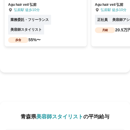
Agu hair veil 弘前
Agu hair veil 弘前
弘前駅 徒歩10分
弘前駅 徒歩10分
業務委託・フリーランス
正社員
美容師アシ
美容師スタイリスト
20.5万
月給
55%〜
歩合
青森県
美容師スタイリスト
の平均給与