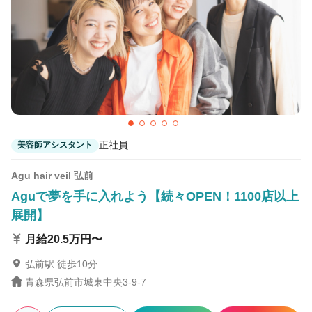
Agu hair veil弘前
弘前駅 徒歩15分
メンズサロンFADE&LINE 弘前
弘前駅 車11分
正社員
美容師アシスタント
Agu hair veil 弘前
Aguで夢を手に入れよう【続々OPEN！1100店以上
展開】
月給20.5万円〜
弘前駅 徒歩10分
青森県弘前市城東中央3-9-7