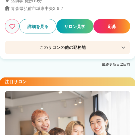
弘前駅 徒歩10分
青森県弘前市城東中央3-9-7
4
この条件の求人数
件
詳細を見る
サロン見学
応募
検索する
このサロンの他の勤務地
Agu hair lunon八戸石堂店
最終更新日:2日前
弘前駅 徒歩9分
Agu hair viola 弘前駅前店
注目サロン
弘前駅 徒歩1分
Agu hair viseo 弘前早稲田店
弘前駅 車9分
Agu hairbless小比内
弘前東高前駅 徒歩10分