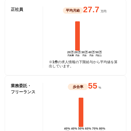
27.7
正社員
平均月給
万円
20万
20万
30万
40万
50万
円未満
円台
円台
円台
円以上
※
1件
の求人情報の下限給与から平均値を算
出しています。
55
業務委託・
歩合率
%
フリーランス
40%
40%
50%
60%
70%
80%