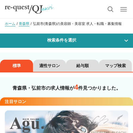
ホーム
青森県
弘前市(青森県)の美容師・美容室 求人・転職・募集情報
検索条件を選択
勤務地
標準
適性サロン
給与順
マップ検索
4
沿線・駅を選択
市区町村を選択
青森県・弘前市の求人情報が
件見つかりました。
弘前市
注目サロン
職種・
技能ランク
美容師スタイリスト
美容師アシスタント