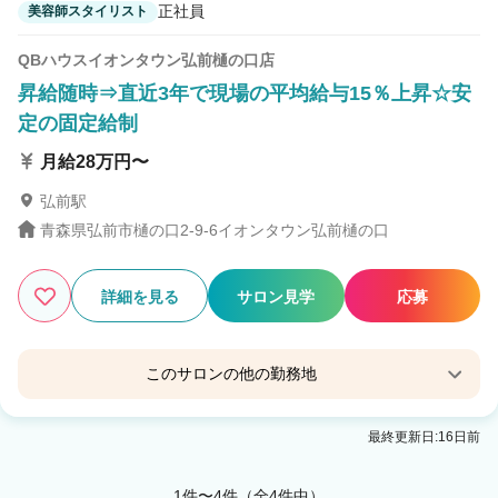
正社員
美容師スタイリスト
QBハウスイオンタウン弘前樋の口店
昇給随時⇒直近3年で現場の平均給与15％上昇☆安
定の固定給制
月給28万円〜
弘前駅
青森県弘前市樋の口2-9-6イオンタウン弘前樋の口
詳細を見る
サロン見学
応募
このサロンの他の勤務地
QBハウスＣｉｉＮＡ ＣｉｉＮＡ弘前店
最終更新日:16日前
弘前駅 徒歩1分
1件〜4件（全4件中）