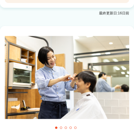
QBハウスＣｉｉＮＡ ＣｉｉＮＡ弘前店
最終更新日:16日前
弘前駅 徒歩1分