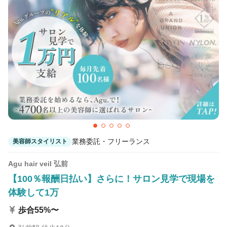
カラーリスト
フロント・レセプション
ヘアメイク・美容部員
アイリスト
ネイリスト
エステティシャン
講師・インストラクター
営業・販売スタッフ・その他
雇用形態
業務委託・フリーランス
美容師スタイリスト
正社員
契約社員・パート
業務委託・フリーランス
紹介・派遣
Agu hair veil 弘前
【100％報酬日払い】さらに！サロン見学で現場を
体験して1万
詳細条件
歩合55%〜
詳細条件を変更