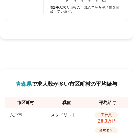
以下
台
台
台
台
以上
※
1件
の求人情報の下限給与から平均値を算
出しています。
青森県
で求人数が多い市区町村の平均給与
市区町村
職種
平均給与
八戸市
スタイリスト
正社員
28.0万円
業務委託