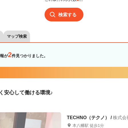
検索する
マップ検索
2
報が
件見つかりました。
長く安心して働ける環境♪
TECHNO（テクノ） /
株式会社
本八幡駅 徒歩1分