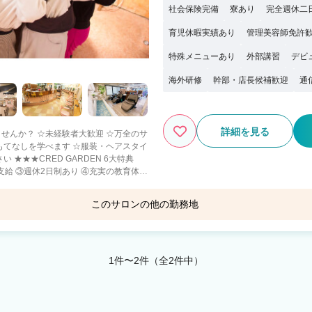
社会保険完備
寮あり
完全週休二
育児休暇実績あり
管理美容師免許
特殊メニューあり
外部講習
デビ
海外研修
幹部・店長候補歓迎
通
詳細を見る
迎 ☆万全のサ
もてなしを学べます ☆服装・ヘアスタイ
6大特典
活動 ⑥お財布に優しい★お米食べ放題♪
い！
このサロンの他の勤務地
グランアージュ 柏店
柏駅 徒歩1分
1件〜2件（全2件中）