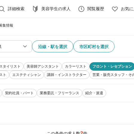
詳細検索
美容学生の求人
閲覧履歴
お気に
募集情報
沿線・駅を選択
市区町村を選択
スタイリスト
美容師アシスタント
カラーリスト
フロント・レセプション
スト
エステティシャン
講師・インストラクター
営業・販売スタッフ・そ
契約社員・パート
業務委託・フリーランス
紹介・派遣
2
この条件の求人数
件