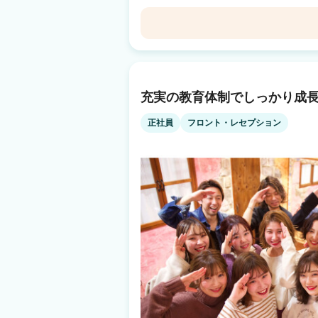
OK!短時間でもヘアサロンに興味がある方【パート】 美容業界でのフロ
事内容、給料内容はどのサロンでもあまり大差
ではないけれど長く安心して勤めたい! 稼いで
キャリアを積んで仕事もプライベートも充実さ
KIIA（キア）
の成長に繋げたい方をUluuは歓迎します♪♪ 学歴・
葉を中心に続々出店中～ 他にないこだわりの
松戸駅 徒歩1分
にはアイラッシュ/ネイルサロンも展開！ ◆月給25万円〜/週休2日 ◆社会保険 ◆厚生
年金 ◆雇用保険 ◆労災保険 ◆有休/バースデ
充実の教育体制でしっかり成長
BELTIL（ベティル）
制度あり ◆役職手当 Uluuではあなたの〝どのように働きたいか〟を大切にします。
お気軽にお問い合わせください♪
津田沼駅 徒歩3分
正社員
フロント・レセプション