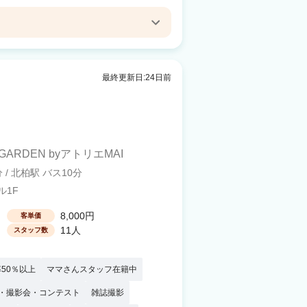
MU（ミウム）
駅 徒歩2分
最終更新日:24日前
 GARDEN byアトリエMAI
 / 北柏駅 バス10分
ル1F
8,000円
客単価
11人
スタッフ数
50％以上
ママさんスタッフ在籍中
・撮影会・コンテスト
雑誌撮影