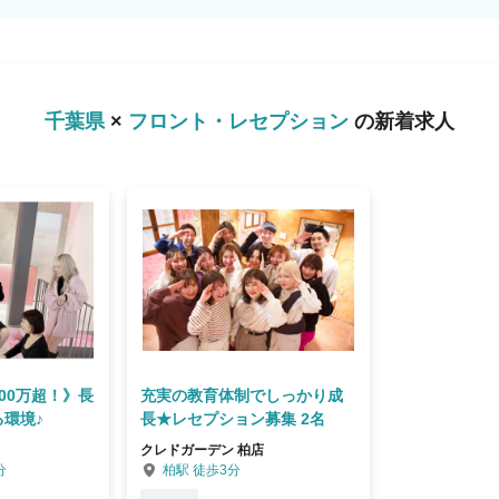
千葉県
×
フロント・レセプション
の新着求人
00万超！》長
充実の教育体制でしっかり成
環境♪
長★レセプション募集 2名
）
クレドガーデン 柏店
分
柏駅 徒歩3分