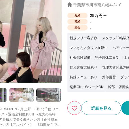
千葉県市川市南八幡4-2-10
25万円〜
月給
-
時給
-
歩合
新規フリー客多数
スタッフ10名以
ママさんスタッフ在籍中
ヘアショ
社会保険完備
完全週休二日制
土
育児休暇実績あり
管理美容師免許
特殊メニューあり
外部講習
ブラ
副業OK・WワークOK
幹部・店長候
詳細を見る
 NEWOPEN 7月 上野 8月 北千住 リニ
リアを積んで長く働きたい方【正社員雇