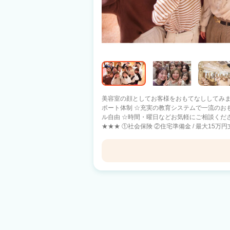
美容室の顔としてお客様をおもてなししてみませんか？ ☆未経験者大歓
ポート体制 ☆充実の教育システムで一流のお
ル自由 ☆時間・曜日などお気軽にご相談ください ★★★CRED GARDEN 
★★★ ①社会保険 ②住宅準備金 / 最大15万円支給 ③週休2日制あり ④充実の教育体制
（営業時間にアカデミー） ⑤クリエイティブ
まずはお気軽にサロン見学にいらしてくださ
グランアージュ 船橋南口店
船橋駅 徒歩4分