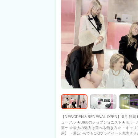
【NEWOPEN＆RENEWAL OPEN】 8月 静岡
ューアル ★Uluuのレセプショニスト★ !!ボーナス・退職金制度あり!! 〜充実の高待
遇〜 ☆最大の魅力は選べる働き方☆ ・キャ
用】 ・週1からでもOK!プライベート充実させたい方【アルバイト】 ・3時間からでも