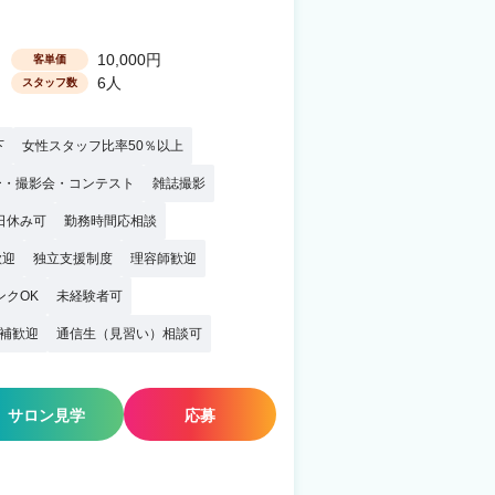
10,000円
客単価
6人
スタッフ数
下
女性スタッフ比率50％以上
ー・撮影会・コンテスト
雑誌撮影
日休み可
勤務時間応相談
歓迎
独立支援制度
理容師歓迎
ンクOK
未経験者可
補歓迎
通信生（見習い）相談可
サロン見学
応募