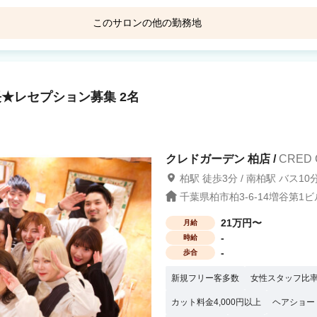
ントさんの仕
はございません。。 そんな中、技術職
このサロンの他の勤務地
自立したい! 手厚い福利厚生を選びたい!
せたい!等 フロント職をより頑張り自身
NUDII（ヌディ）
MIU
資格は一切問いません。 ～東京・千
オシャレ店内が大好評♪ 六本木・恵比寿
浦安(千葉)駅 徒歩1分
松戸
イ休暇 ◆携帯代補助 ◆ボーナス/退職金
★レセプション募集 2名
クレドガーデン 柏店 /
CRED
柏駅 徒歩3分 / 南柏駅 バス10分
千葉県柏市柏3-6-14増谷第1ビ
21万円〜
月給
-
時給
-
歩合
新規フリー客多数
女性スタッフ比率
カット料金4,000円以上
ヘアショー