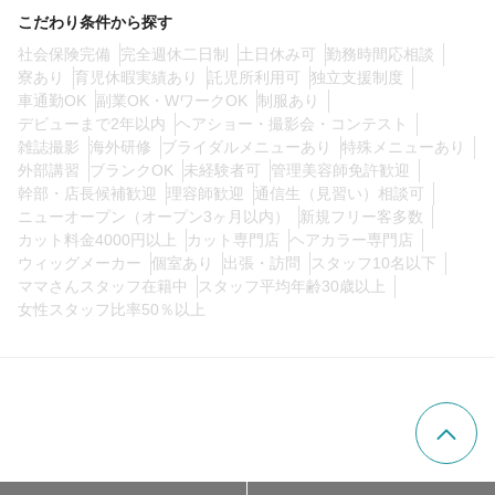
こだわり条件から探す
社会保険完備
完全週休二日制
土日休み可
勤務時間応相談
0
この条件の求人数
件
寮あり
育児休暇実績あり
託児所利用可
独立支援制度
車通勤OK
副業OK・WワークOK
制服あり
デビューまで2年以内
ヘアショー・撮影会・コンテスト
検索する
雑誌撮影
海外研修
ブライダルメニューあり
特殊メニューあり
外部講習
ブランクOK
未経験者可
管理美容師免許歓迎
幹部・店長候補歓迎
理容師歓迎
通信生（見習い）相談可
ニューオープン（オープン3ヶ月以内）
新規フリー客多数
カット料金4000円以上
カット専門店
ヘアカラー専門店
ウィッグメーカー
個室あり
出張・訪問
スタッフ10名以下
ママさんスタッフ在籍中
スタッフ平均年齢30歳以上
女性スタッフ比率50％以上