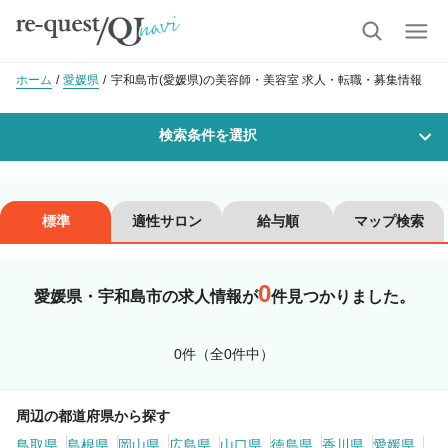
ホーム
愛媛県
宇和島市(愛媛県)の美容師・美容室 求人・転職・募集情報
検索条件を選択
勤務地
標準
適性サロン
給与順
マップ検索
0
沿線・駅を選択
市区町村を選択
愛媛県・宇和島市の求人情報が
件見つかりました。
宇和島市
0件（全0件中）
職種・
技能ランク
周辺の都道府県から探す
鳥取県
美容師スタイリスト
島根県
岡山県
広島県
山口県
美容師アシスタント
徳島県
香川県
愛媛県