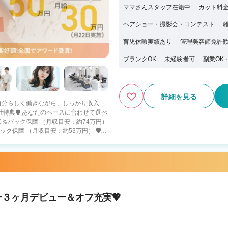
ママさんスタッフ在籍中
カット料金
ヘアショー・撮影会・コンテスト
育児休暇実績あり
管理美容師免許
ブランクOK
未経験者可
副業OK
詳細を見る
 「自分らしく働きながら、しっかり収入
保障 （月収目安：約53万円） 🛡️入
） ・４０万円の保障給 （月18日出勤） ・
ると報酬5％UP 100万超えるスタッフ
円＆80％バック ・店舗の目標売上達成
・月６
ー３ヶ月デビュー＆オフ充実💖
 プライベートとのバランスを重視してい
して働きたい方 ➡️人生をより豊かにできる