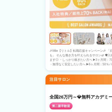
🎉little【リトル】転職応援キャンペーン
も」 そんな働き方を叶えられるサロン🌿 🛡️入社特典🛡️ あなたのペースに合わせて選べ
ます◎ ・しっかり稼ぎたい方へ ▶️3ヶ月間：70％バック保障 （月収目安：約74万円）
・無理なく安定したい方へ ▶️6ヶ月間：50％バック
社特典🛡️ ・５０万円の保障給 （月22日出勤
３０万円の保障給 （短時間・20日出勤） ➡️あなたの働き方に合わせて、最適な条件を
選べる安心サポート✨ 🍀安心の報酬保証🍀 フリー：40％バック 指名 ：50％バック
注目サロン
面貸 ：60％バック 総売上100万（税込）超え
多数在籍！！ 🌷littleの特徴🌷 ・インボイス費用は2%会社が負担 ・売上に応じてしっ
かりスタッフに還元 ・シェアサロンは場所代０
でボーナスまたは社員旅行制度アリ（韓国予定） 💠お休み 【自由出勤】です♪ 
全国26万円～💎無料アカデミ
日 👉 しっかり収入を得たい方 ・月10日 
る方 ・月15日 👉 自分らしいペースで安定
第二新卒歓迎
環境を整えております🤝 🔄️正社員 ⇔ 業務委託 切り替えOK ✔️まずは正社員で安定 ✔️