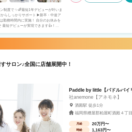
スン制度で ✨🌈最短1年デビューが叶いま
 最短デビューが実現できます👍！
でなかなか進めない🌀 ・早くスタイリス
💎 即戦力の方をしっかり
すサロン♪全国に店舗展開中！
Paddle by little【パドルバ
社anemone【アネモネ】
酒殿駅 徒歩1分
福岡県糟屋郡粕屋町酒殿４丁目10
20万円〜
月給
1,163円〜
時給