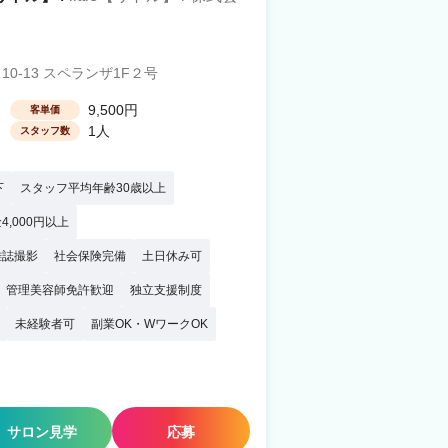
-13 スペランザ1F２号
9,500円
客単価
1人
スタッフ数
下
スタッフ平均年齢30歳以上
4,000円以上
雑誌撮影
社会保険完備
土日休み可
管理美容師免許歓迎
独立支援制度
未経験者可
副業OK・WワークOK
サロン見学
応募