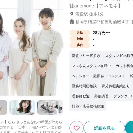
社anemone【アネモネ】
酒殿駅 徒歩1分
福岡県糟屋郡粕屋町酒殿４丁目10
28万円〜
月給
-
時給
-
歩合
新規フリー客多数
スタッフ10名以
ママさんスタッフ在籍中
カット料金
ヘアショー・撮影会・コンテスト
勤務時間応相談
育児休暇実績あり
理容師歓迎
外部講習
ブランクOK
幹部・店長候補歓迎
詳細を見る