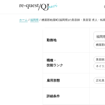
ホーム
福岡県
糟屋郡粕屋町(福岡県)の美容師・美容室 求人・転
勤務地
糟屋郡
美容師
職種・
技能ランク
ネイリ
雇用形態
正社員
詳細条件