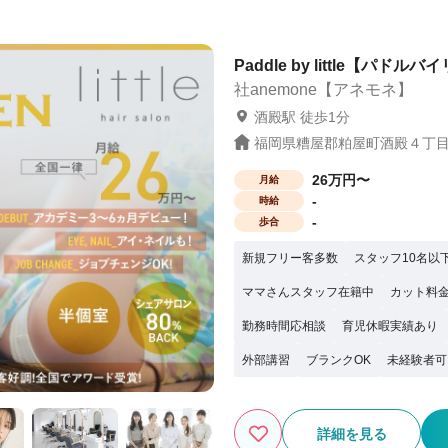
続けられます 📩【オンライン
だけでもOK！ お気軽にご応募ください
Paddle by little【パドルバ
社anemone【アネモネ】
酒殿駅 徒歩1分
福岡県糟屋郡粕屋町酒殿４丁目10
26万円〜
月給
-
時給
-
歩合
新規フリー客多数
スタッフ10名以
ママさんスタッフ在籍中
カット料金
勤務時間応相談
育児休暇実績あり
外部講習
ブランクOK
未経験者可
詳細を見る