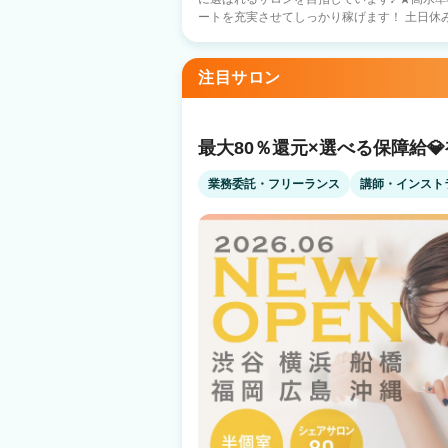
ートを充実させてしっかり稼げます！ 土日休みもOKです！ ★
くスタッフが成長できる社風 在籍スタッフの
は関係なくスタッフ全員で協力して お店を盛り上げています！
備 銀行借入などの資金調達 エリア新規出店 
注目サロン
材料仕入れ 集客・求人 給料計算・事務の援助 
人気の半個室 〇新規フリー客 月2000名～ 〇
〇ママパパ美容師も多数活躍中！ ＼＼ 入社１ヵ月スタッフの声 ／／ littleを選んだ
美容師さんの 入社１カ月後の声を集めました♪ 『応募のきっかけ』 ・前職の先輩の
最大80％還元×選べる保障給
介（26歳女性） ・自由シフト（31歳女性） 
性） 『見学・面接のときの印象は？』 ・給与や人間関係など、個人の悩みを解消でき
業務委託・フリーランス
講師・インスト
る点を解説してくれて優しかった（24歳女性
気を確認できてよかった（25歳女性） 複数店舗の見学なども実施しております！ まず
はぜひお気軽にお問合せ下さい♪