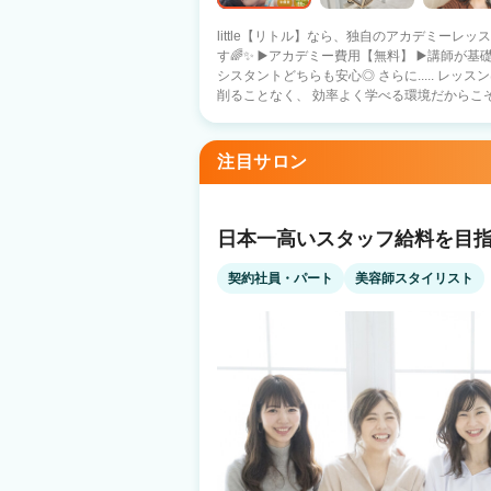
little【リトル】なら、独自のアカデミーレッ
す🌈✨ ▶️アカデミー費用【無料】 ▶️講師が基礎からしっかりサポート ▶️新卒・中途ア
シスタントどちらも安心◎ さらに..... レッスンは勤務時間内に実施！ 自分のお休みを
削ることなく、 効率よく学べる環境だからこそ
～・～・～・～・～・～・～・～・～ ・カット以外できるアシスタント ・カットまで
できるのにデビュー出来ない🌀 ・お店の方針
トとして活躍したい🌀 そんな方には..... 3か月～半年後デビュープランあり！ ✅基本給
注目サロン
26万円スタート👑 ✅デビュースタイリストの平均給与35万円
評価します◎ little【リトル】でスタイリストデビューして 自由で楽しい美容師ライフ
をスタートしませんか？ 📩【オンラインでもOK】【履歴書不要】 まずは見学・ご相
談だけでもOK！ お気軽にご応募ください✨
日本一高いスタッフ給料を目指
契約社員・パート
美容師スタイリスト