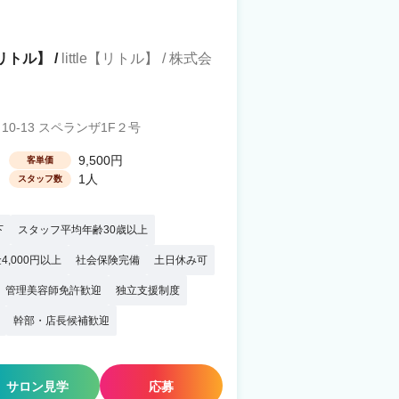
イリトル】 /
little【リトル】 / 株式会
-13 スペランザ1F２号
9,500円
客単価
1人
スタッフ数
下
スタッフ平均年齢30歳以上
4,000円以上
社会保険完備
土日休み可
管理美容師免許歓迎
独立支援制度
幹部・店長候補歓迎
サロン見学
応募