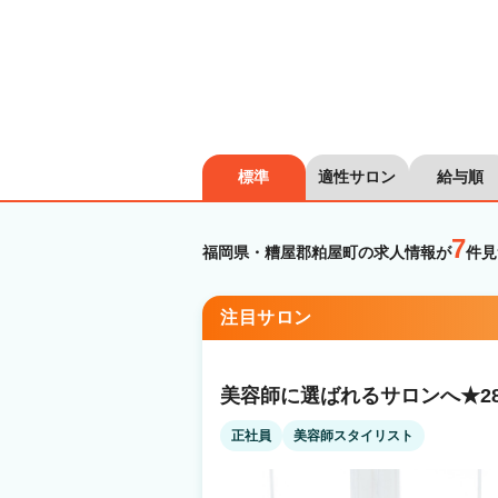
標準
適性サロン
給与順
7
福岡県・糟屋郡粕屋町の求人情報が
件見
注目サロン
美容師に選ばれるサロンへ★2
正社員
美容師スタイリスト