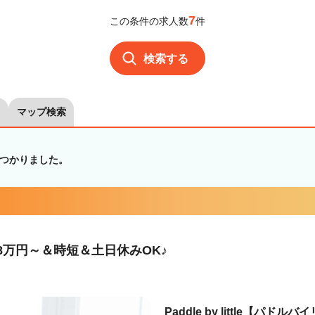
7
この条件の求人数
件
検索する
マップ検索
つかりました。
8万円～＆時短＆土日休みOK♪
Paddle by little【パドルバ