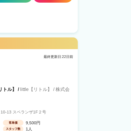
最終更新日:22日前
イリトル】 /
little【リトル】 / 株式会
-13 スペランザ1F２号
9,500円
客単価
1人
スタッフ数