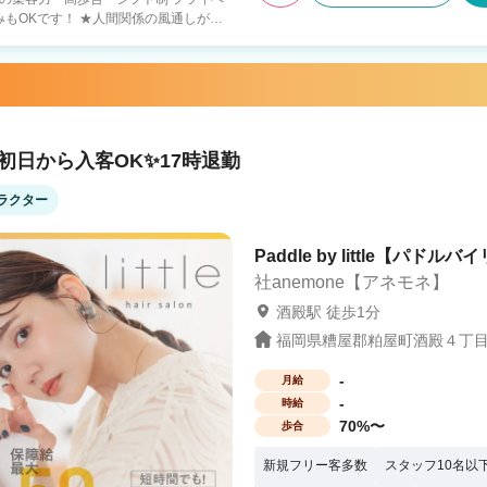
人間関係の風通しがよ
殆どが中途スタイリストなので 年齢や歴
 ★FCオーナー制度完
物件探し、内装外装のサポート 好条件の
スタッフマネジメント 経営サポート 〇
Jrスタイリスト・30歳以上の方も歓迎！
紹
初日から入客OK✨17時退勤
・全国90店舗以上の安定経営（30歳男
ラクター
） ・見学で一緒に働く人やサロンの雰囲
Paddle by little【パドルバ
社anemone【アネモネ】
酒殿駅 徒歩1分
福岡県糟屋郡粕屋町酒殿４丁目10
-
月給
-
時給
70%〜
歩合
新規フリー客多数
スタッフ10名以