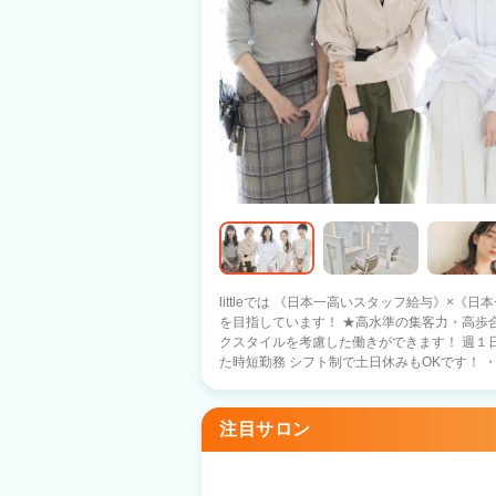
littleでは 《日本一高いスタッフ給与》×《
を目指しています！ ★高水準の集客力・高歩合・シフト制 スタッフ一人ひとりのワー
クスタイルを考慮した働きができます！ 週１日
た時短勤務 シフト制で土日休みもOKです！
ない ・集客がうまくいかない ・希望の日にち
容師になったのにそんな思いをさせたくありません
用しているため、 売上が伸ばしやすい環境で
注目サロン
稼いでくださいね！ ★人間関係の風通しがよくスタッフが成長できる社風 在籍スタッ
フの殆どが中途スタイリストなので 年齢や歴
を盛り上げています！ 〇人気の半個室 〇新規フリー客 月2000名～ 〇高客単価7000～