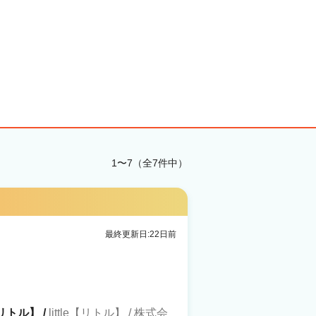
1〜7（全7件中）
最終更新日:22日前
イリトル】 /
little【リトル】 / 株式会