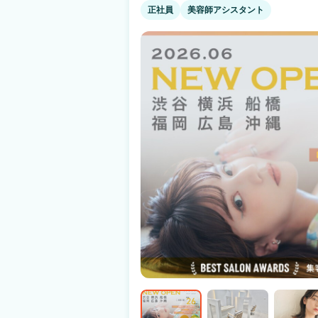
慣れたら業務委託に挑戦 ➡️ライフステージが変わっても
正社員
美容師アシスタント
でもOK】【履歴書不要】 まずは見学・ご相談
✨ 無理なく、でもちゃんと稼げる。 そんな働き方を探している方へ。 little【リトル】
で新しいスタートを始めてみませんか？✨