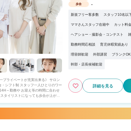
-
歩合
新規フリー客多数
スタッフ10名以
ママさんスタッフ在籍中
カット料金
ヘアショー・撮影会・コンテスト
勤務時間応相談
育児休暇実績あり
理容師歓迎
外部講習
ブランクOK
幹部・店長候補歓迎
日本一プライベートが充実出来る》 サロン
詳細を見る
4H～勤務や お迎え等の時間に合わせ
 ・スタイリストになっても歩合が上がら
に休みが取れない・少ない せっかく美
！ littleではアシスタントを積極採
す！ プライベートを充実させてしっかり
は関係なくスタッフ全員で協力して お店