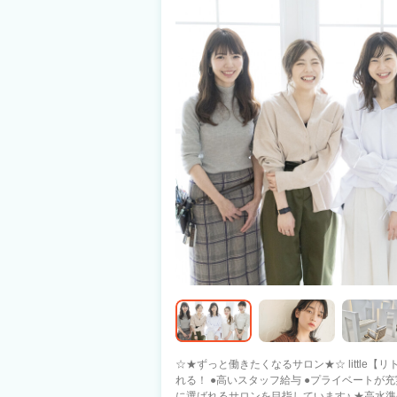
☆★ずっと働きたくなるサロン★☆ little【リトル】なら きっとあなたの希望が叶えら
れる！ ●高いスタッフ給与 ●プライベートが充実できる 「日本一」働きやすい 美容師
に選ばれるサロンを目指しています♪ ★高水準の集客力・高歩合・シフト制 プライベ