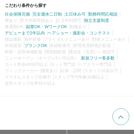
こだわり条件から探す
社会保険完備
完全週休二日制
土日休み可
勤務時間応相談
寮あり
育児休暇実績あり
託児所利用可
独立支援制度
車通勤OK
副業OK・WワークOK
制服あり
デビューまで2年以内
ヘアショー・撮影会・コンテスト
雑誌撮影
海外研修
ブライダルメニューあり
特殊メニューあり
外部講習
ブランクOK
未経験者可
管理美容師免許歓迎
幹部・店長候補歓迎
理容師歓迎
通信生（見習い）相談可
ニューオープン（オープン3ヶ月以内）
新規フリー客多数
カット料金4000円以上
カット専門店
ヘアカラー専門店
ウィッグメーカー
個室あり
出張・訪問
スタッフ10名以下
ママさんスタッフ在籍中
スタッフ平均年齢30歳以上
女性スタッフ比率50％以上