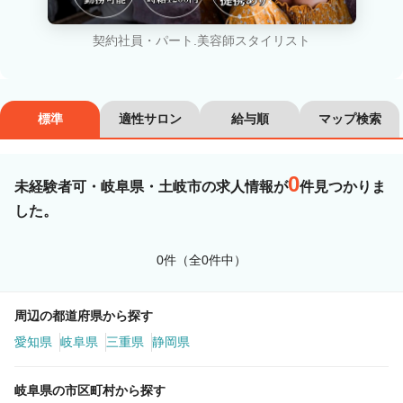
カラーリスト
フロント・レセプション
契約社員・パート.美容師スタイリスト
ヘアメイク・美容部員
アイリスト
ネイリスト
エステティシャン
標準
適性サロン
給与順
マップ検索
講師・インストラクター
営業・販売スタッフ・その他
0
未経験者可・岐阜県・土岐市の求人情報が
件見つかりま
雇用形態
した。
正社員
契約社員・パート
0件（全0件中）
業務委託・フリーランス
紹介・派遣
周辺の都道府県から探す
詳細条件
愛知県
岐阜県
三重県
静岡県
岐阜県の市区町村から探す
未経験者可
詳細条件を変更