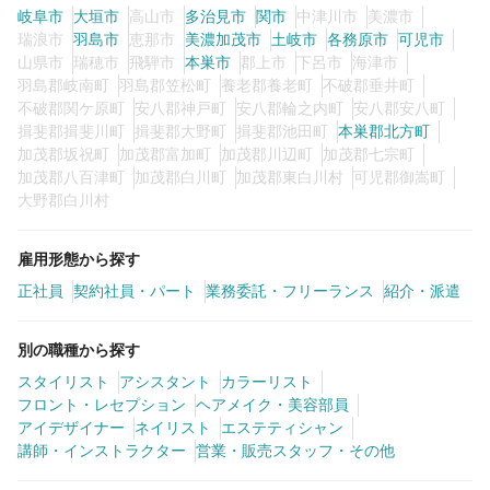
岐阜市
大垣市
高山市
多治見市
関市
中津川市
美濃市
瑞浪市
羽島市
恵那市
美濃加茂市
土岐市
各務原市
可児市
山県市
瑞穂市
飛騨市
本巣市
郡上市
下呂市
海津市
0
この条件の求人数
件
羽島郡岐南町
羽島郡笠松町
養老郡養老町
不破郡垂井町
不破郡関ケ原町
安八郡神戸町
安八郡輪之内町
安八郡安八町
検索する
揖斐郡揖斐川町
揖斐郡大野町
揖斐郡池田町
本巣郡北方町
加茂郡坂祝町
加茂郡富加町
加茂郡川辺町
加茂郡七宗町
加茂郡八百津町
加茂郡白川町
加茂郡東白川村
可児郡御嵩町
大野郡白川村
雇用形態から探す
正社員
契約社員・パート
業務委託・フリーランス
紹介・派遣
別の職種から探す
スタイリスト
アシスタント
カラーリスト
フロント・レセプション
ヘアメイク・美容部員
アイデザイナー
ネイリスト
エステティシャン
講師・インストラクター
営業・販売スタッフ・その他