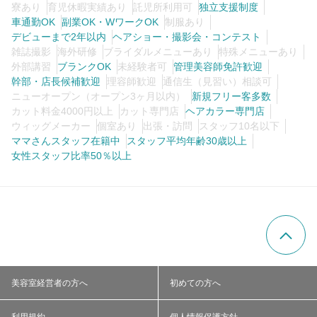
寮あり
育児休暇実績あり
託児所利用可
独立支援制度
車通勤OK
副業OK・WワークOK
制服あり
デビューまで2年以内
ヘアショー・撮影会・コンテスト
雑誌撮影
海外研修
ブライダルメニューあり
特殊メニューあり
外部講習
ブランクOK
未経験者可
管理美容師免許歓迎
幹部・店長候補歓迎
理容師歓迎
通信生（見習い）相談可
ニューオープン（オープン3ヶ月以内）
新規フリー客多数
カット料金4000円以上
カット専門店
ヘアカラー専門店
ウィッグメーカー
個室あり
出張・訪問
スタッフ10名以下
ママさんスタッフ在籍中
スタッフ平均年齢30歳以上
女性スタッフ比率50％以上
美容室経営者の方へ
初めての方へ