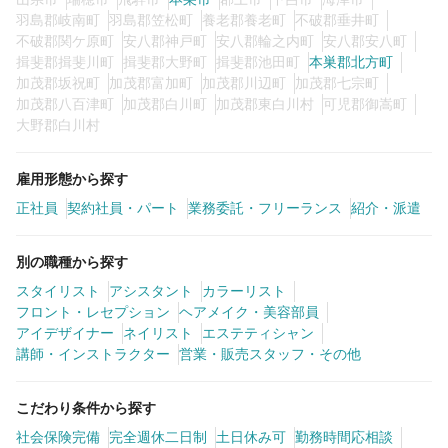
羽島郡岐南町
羽島郡笠松町
養老郡養老町
不破郡垂井町
不破郡関ケ原町
安八郡神戸町
安八郡輪之内町
安八郡安八町
揖斐郡揖斐川町
揖斐郡大野町
揖斐郡池田町
本巣郡北方町
加茂郡坂祝町
加茂郡富加町
加茂郡川辺町
加茂郡七宗町
加茂郡八百津町
加茂郡白川町
加茂郡東白川村
可児郡御嵩町
大野郡白川村
雇用形態から探す
正社員
契約社員・パート
業務委託・フリーランス
紹介・派遣
別の職種から探す
スタイリスト
アシスタント
カラーリスト
フロント・レセプション
ヘアメイク・美容部員
アイデザイナー
ネイリスト
エステティシャン
講師・インストラクター
営業・販売スタッフ・その他
こだわり条件から探す
社会保険完備
完全週休二日制
土日休み可
勤務時間応相談