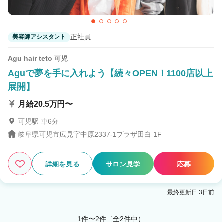
正社員
美容師アシスタント
Agu hair teto 可児
Aguで夢を手に入れよう【続々OPEN！1100店以上
展開】
月給20.5万円〜
可児駅 車6分
岐阜県可児市広見字中原2337-1プラザ田白 1F
詳細を見る
サロン見学
応募
最終更新日:3日前
1件〜2件（全2件中）