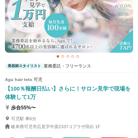
2
この条件の求人数
件
検索する
業務委託・フリーランス
美容師スタイリスト
Agu hair teto 可児
【100％報酬日払い】さらに！サロン見学で現場を
体験して1万
歩合55%〜
可児駅 車6分
岐阜県可児市広見字中原2337-1プラザ田白 1F