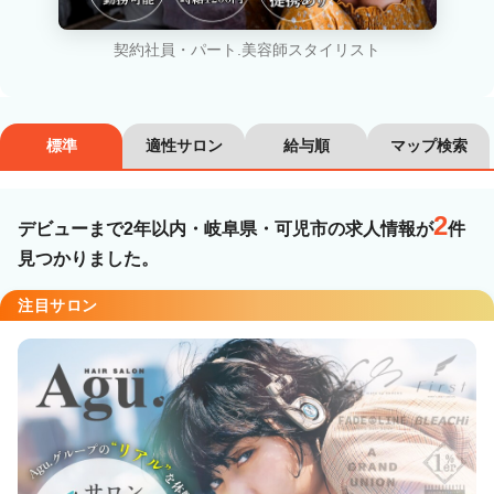
カラーリスト
フロント・レセプション
契約社員・パート.美容師スタイリスト
ヘアメイク・美容部員
アイリスト
ネイリスト
エステティシャン
標準
適性サロン
給与順
マップ検索
講師・インストラクター
営業・販売スタッフ・その他
2
デビューまで2年以内・岐阜県・可児市の求人情報が
件
雇用形態
見つかりました。
注目サロン
正社員
契約社員・パート
業務委託・フリーランス
紹介・派遣
詳細条件
デビューまで2年以内
詳細条件を変更