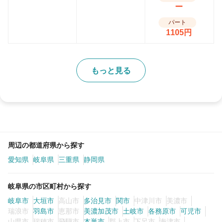
ー
パート
1105円
もっと見る
周辺の都道府県から探す
愛知県
岐阜県
三重県
静岡県
岐阜県の市区町村から探す
岐阜市
大垣市
高山市
多治見市
関市
中津川市
美濃市
瑞浪市
羽島市
恵那市
美濃加茂市
土岐市
各務原市
可児市
山県市
瑞穂市
飛騨市
本巣市
郡上市
下呂市
海津市