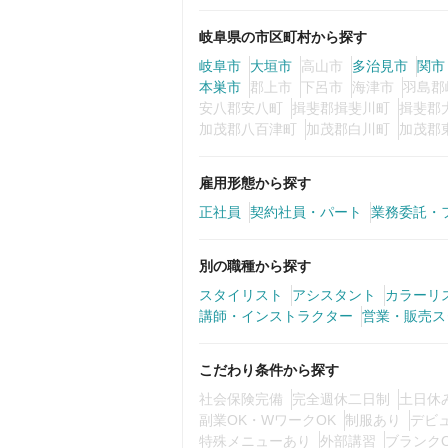
岐阜県の市区町村から探す
岐阜市
大垣市
高山市
多治見市
関市
本巣市
郡上市
下呂市
海津市
羽島郡
安八郡安八町
揖斐郡揖斐川町
揖斐郡
加茂郡八百津町
加茂郡白川町
加茂郡
雇用形態から探す
正社員
契約社員・パート
業務委託・
別の職種から探す
スタイリスト
アシスタント
カラーリ
講師・インストラクター
営業・販売ス
こだわり条件から探す
社会保険完備
完全週休二日制
土日休
副業OK・WワークOK
制服あり
デビ
特殊メニューあり
外部講習
ブランク