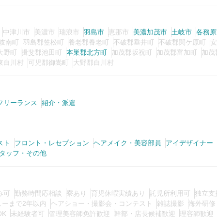
中津川市
美濃市
瑞浪市
羽島市
恵那市
美濃加茂市
土岐市
各務原
岐南町
羽島郡笠松町
養老郡養老町
不破郡垂井町
不破郡関ケ原町
安
大野町
揖斐郡池田町
本巣郡北方町
加茂郡坂祝町
加茂郡富加町
加茂
東白川村
可児郡御嵩町
大野郡白川村
フリーランス
紹介・派遣
スト
フロント・レセプション
ヘアメイク・美容部員
アイデザイナー
タッフ・その他
み可
勤務時間応相談
寮あり
育児休暇実績あり
託児所利用可
独立支
ューまで2年以内
ヘアショー・撮影会・コンテスト
雑誌撮影
海外研修
OK
未経験者可
管理美容師免許歓迎
幹部・店長候補歓迎
理容師歓迎