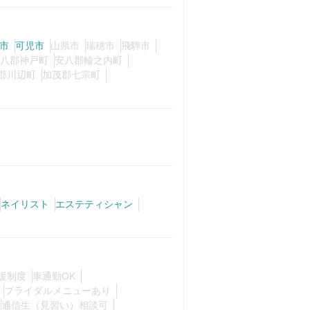
市
可児市
山県市
瑞穂市
飛騨市
八郡神戸町
安八郡輪之内町
郡川辺町
加茂郡七宗町
ネイリスト
エステティシャン
援制度
車通勤OK
ブライダルメニューあり
通信生（見習い）相談可