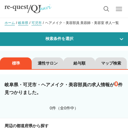
ホーム
岐阜県
可児市
ヘアメイク・美容部員 美容師・美容室 求人一覧
検索条件を選択
勤務地
標準
適性サロン
給与順
マップ検索
0
沿線・駅を選択
市区町村を選択
岐阜県・可児市・ヘアメイク・美容部員の求人情報が
件
見つかりました。
可児市
0件（全0件中）
職種・
技能ランク
周辺の都道府県から探す
美容師スタイリスト
美容師アシスタント