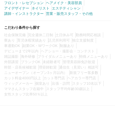
フロント・レセプション
ヘアメイク・美容部員
アイデザイナー
ネイリスト
エステティシャン
講師・インストラクター
営業・販売スタッフ・その他
0
この条件の求人数
件
こだわり条件から探す
検索する
社会保険完備
完全週休二日制
土日休み可
勤務時間応相談
寮あり
育児休暇実績あり
託児所利用可
独立支援制度
車通勤OK
副業OK・WワークOK
制服あり
デビューまで2年以内
ヘアショー・撮影会・コンテスト
雑誌撮影
海外研修
ブライダルメニューあり
特殊メニューあり
外部講習
ブランクOK
未経験者可
管理美容師免許歓迎
幹部・店長候補歓迎
理容師歓迎
通信生（見習い）相談可
ニューオープン（オープン3ヶ月以内）
新規フリー客多数
カット料金4000円以上
カット専門店
ヘアカラー専門店
ウィッグメーカー
個室あり
出張・訪問
スタッフ10名以下
ママさんスタッフ在籍中
スタッフ平均年齢30歳以上
女性スタッフ比率50％以上