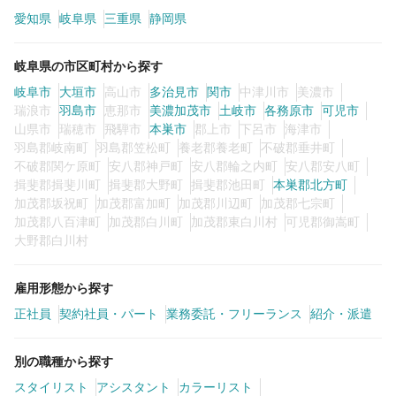
愛知県
岐阜県
三重県
静岡県
カラーリスト
フロント・レセプション
岐阜県の市区町村から探す
ヘアメイク・美容部員
アイリスト
岐阜市
大垣市
高山市
多治見市
関市
中津川市
美濃市
ネイリスト
エステティシャン
瑞浪市
羽島市
恵那市
美濃加茂市
土岐市
各務原市
可児市
山県市
瑞穂市
飛騨市
本巣市
郡上市
下呂市
海津市
講師・インストラクター
営業・販売スタッフ・その他
羽島郡岐南町
羽島郡笠松町
養老郡養老町
不破郡垂井町
不破郡関ケ原町
安八郡神戸町
安八郡輪之内町
安八郡安八町
揖斐郡揖斐川町
揖斐郡大野町
揖斐郡池田町
本巣郡北方町
雇用形態
加茂郡坂祝町
加茂郡富加町
加茂郡川辺町
加茂郡七宗町
加茂郡八百津町
加茂郡白川町
加茂郡東白川村
可児郡御嵩町
大野郡白川村
正社員
契約社員・パート
業務委託・フリーランス
紹介・派遣
雇用形態から探す
正社員
契約社員・パート
業務委託・フリーランス
紹介・派遣
詳細条件
別の職種から探す
スタイリスト
アシスタント
カラーリスト
詳細条件を変更