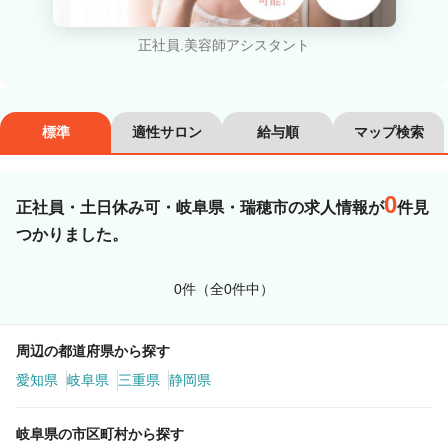
カラーリスト
フロント・レセプション
正社員.美容師アシスタント
ヘアメイク・美容部員
アイリスト
ネイリスト
エステティシャン
標準
適性サロン
給与順
マップ検索
講師・インストラクター
営業・販売スタッフ・その他
0
正社員・土日休み可・岐阜県・瑞穂市の求人情報が
件見
雇用形態
つかりました。
正社員
契約社員・パート
0件（全0件中）
業務委託・フリーランス
紹介・派遣
周辺の都道府県から探す
詳細条件
愛知県
岐阜県
三重県
静岡県
岐阜県の市区町村から探す
土日休み可
詳細条件を変更