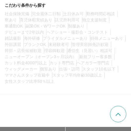
こだわり条件から探す
社会保険完備
完全週休二日制
土日休み可
勤務時間応相談
寮あり
育児休暇実績あり
託児所利用可
独立支援制度
車通勤OK
副業OK・WワークOK
制服あり
デビューまで2年以内
ヘアショー・撮影会・コンテスト
雑誌撮影
海外研修
ブライダルメニューあり
特殊メニューあり
外部講習
ブランクOK
未経験者可
管理美容師免許歓迎
幹部・店長候補歓迎
理容師歓迎
通信生（見習い）相談可
ニューオープン（オープン3ヶ月以内）
新規フリー客多数
カット料金4000円以上
カット専門店
ヘアカラー専門店
ウィッグメーカー
個室あり
出張・訪問
スタッフ10名以下
ママさんスタッフ在籍中
スタッフ平均年齢30歳以上
女性スタッフ比率50％以上