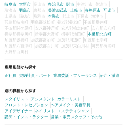
岐阜市
大垣市
高山市
多治見市
関市
中津川市
美濃市
瑞浪市
羽島市
恵那市
美濃加茂市
土岐市
各務原市
可児市
山県市
瑞穂市
飛騨市
本巣市
郡上市
下呂市
海津市
0
この条件の求人数
件
羽島郡岐南町
羽島郡笠松町
養老郡養老町
不破郡垂井町
不破郡関ケ原町
安八郡神戸町
安八郡輪之内町
安八郡安八町
検索する
揖斐郡揖斐川町
揖斐郡大野町
揖斐郡池田町
本巣郡北方町
加茂郡坂祝町
加茂郡富加町
加茂郡川辺町
加茂郡七宗町
加茂郡八百津町
加茂郡白川町
加茂郡東白川村
可児郡御嵩町
大野郡白川村
雇用形態から探す
正社員
契約社員・パート
業務委託・フリーランス
紹介・派遣
別の職種から探す
スタイリスト
アシスタント
カラーリスト
フロント・レセプション
ヘアメイク・美容部員
アイデザイナー
ネイリスト
エステティシャン
講師・インストラクター
営業・販売スタッフ・その他