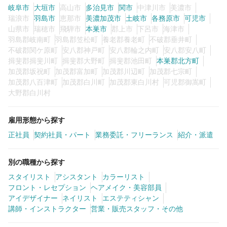
岐阜市
大垣市
高山市
多治見市
関市
中津川市
美濃市
瑞浪市
羽島市
恵那市
美濃加茂市
土岐市
各務原市
可児市
山県市
瑞穂市
飛騨市
本巣市
郡上市
下呂市
海津市
0
この条件の求人数
件
羽島郡岐南町
羽島郡笠松町
養老郡養老町
不破郡垂井町
不破郡関ケ原町
安八郡神戸町
安八郡輪之内町
安八郡安八町
検索する
揖斐郡揖斐川町
揖斐郡大野町
揖斐郡池田町
本巣郡北方町
加茂郡坂祝町
加茂郡富加町
加茂郡川辺町
加茂郡七宗町
加茂郡八百津町
加茂郡白川町
加茂郡東白川村
可児郡御嵩町
大野郡白川村
雇用形態から探す
正社員
契約社員・パート
業務委託・フリーランス
紹介・派遣
別の職種から探す
スタイリスト
アシスタント
カラーリスト
フロント・レセプション
ヘアメイク・美容部員
アイデザイナー
ネイリスト
エステティシャン
講師・インストラクター
営業・販売スタッフ・その他