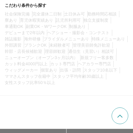
こだわり条件から探す
社会保険完備
完全週休二日制
土日休み可
勤務時間応相談
寮あり
育児休暇実績あり
託児所利用可
独立支援制度
車通勤OK
副業OK・WワークOK
制服あり
デビューまで2年以内
ヘアショー・撮影会・コンテスト
雑誌撮影
海外研修
ブライダルメニューあり
特殊メニューあり
外部講習
ブランクOK
未経験者可
管理美容師免許歓迎
幹部・店長候補歓迎
理容師歓迎
通信生（見習い）相談可
ニューオープン（オープン3ヶ月以内）
新規フリー客多数
カット料金4000円以上
カット専門店
ヘアカラー専門店
ウィッグメーカー
個室あり
出張・訪問
スタッフ10名以下
ママさんスタッフ在籍中
スタッフ平均年齢30歳以上
女性スタッフ比率50％以上