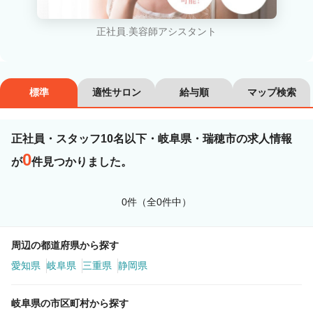
カラーリスト
フロント・レセプション
正社員.美容師アシスタント
ヘアメイク・美容部員
アイリスト
ネイリスト
エステティシャン
標準
適性サロン
給与順
マップ検索
講師・インストラクター
営業・販売スタッフ・その他
正社員・スタッフ10名以下・岐阜県・瑞穂市の求人情報
雇用形態
0
が
件見つかりました。
正社員
契約社員・パート
0件（全0件中）
業務委託・フリーランス
紹介・派遣
周辺の都道府県から探す
詳細条件
愛知県
岐阜県
三重県
静岡県
岐阜県の市区町村から探す
スタッフ10名以下
詳細条件を変更