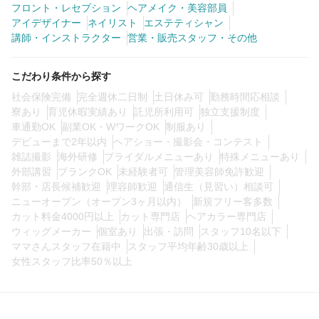
フロント・レセプション
ヘアメイク・美容部員
アイデザイナー
ネイリスト
エステティシャン
講師・インストラクター
営業・販売スタッフ・その他
0
この条件の求人数
件
こだわり条件から探す
検索する
社会保険完備
完全週休二日制
土日休み可
勤務時間応相談
寮あり
育児休暇実績あり
託児所利用可
独立支援制度
車通勤OK
副業OK・WワークOK
制服あり
デビューまで2年以内
ヘアショー・撮影会・コンテスト
雑誌撮影
海外研修
ブライダルメニューあり
特殊メニューあり
外部講習
ブランクOK
未経験者可
管理美容師免許歓迎
幹部・店長候補歓迎
理容師歓迎
通信生（見習い）相談可
ニューオープン（オープン3ヶ月以内）
新規フリー客多数
カット料金4000円以上
カット専門店
ヘアカラー専門店
ウィッグメーカー
個室あり
出張・訪問
スタッフ10名以下
ママさんスタッフ在籍中
スタッフ平均年齢30歳以上
女性スタッフ比率50％以上