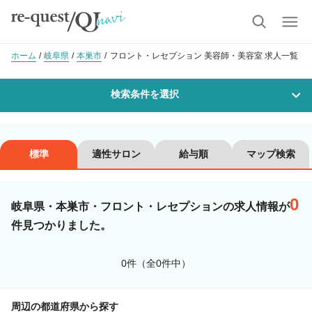
ホーム
岐阜県
本巣市
フロント・レセプション 美容師・美容室 求人一覧
検索条件を選択
勤務地
標準
適性サロン
給与順
マップ検索
0
沿線・駅を選択
市区町村を選択
岐阜県・本巣市・フロント・レセプションの求人情報が
件見つかりました。
本巣市
0件（全0件中）
職種・
技能ランク
周辺の都道府県から探す
美容師スタイリスト
美容師アシスタント