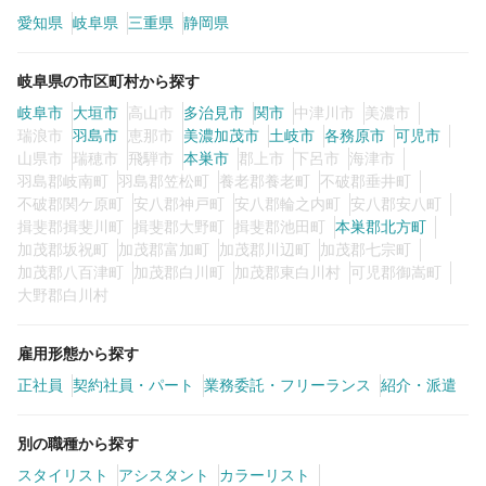
愛知県
岐阜県
三重県
静岡県
カラーリスト
フロント・レセプション
岐阜県の市区町村から探す
ヘアメイク・美容部員
アイリスト
岐阜市
大垣市
高山市
多治見市
関市
中津川市
美濃市
ネイリスト
エステティシャン
瑞浪市
羽島市
恵那市
美濃加茂市
土岐市
各務原市
可児市
山県市
瑞穂市
飛騨市
本巣市
郡上市
下呂市
海津市
講師・インストラクター
営業・販売スタッフ・その他
羽島郡岐南町
羽島郡笠松町
養老郡養老町
不破郡垂井町
不破郡関ケ原町
安八郡神戸町
安八郡輪之内町
安八郡安八町
揖斐郡揖斐川町
揖斐郡大野町
揖斐郡池田町
本巣郡北方町
雇用形態
加茂郡坂祝町
加茂郡富加町
加茂郡川辺町
加茂郡七宗町
加茂郡八百津町
加茂郡白川町
加茂郡東白川村
可児郡御嵩町
大野郡白川村
正社員
契約社員・パート
業務委託・フリーランス
紹介・派遣
雇用形態から探す
正社員
契約社員・パート
業務委託・フリーランス
紹介・派遣
詳細条件
別の職種から探す
スタイリスト
アシスタント
カラーリスト
詳細条件を変更