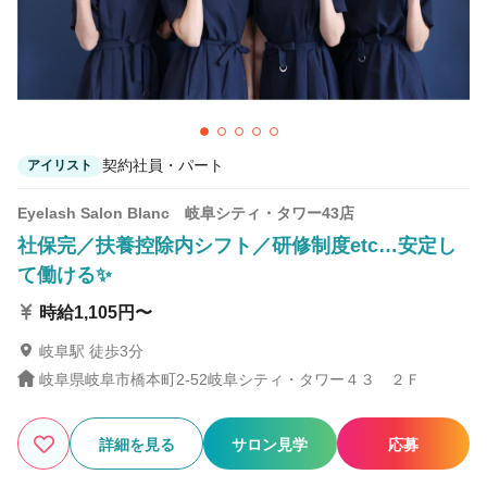
契約社員・パート
アイリスト
Eyelash Salon Blanc 岐阜シティ・タワー43店
社保完／扶養控除内シフト／研修制度etc…安定し
て働ける✨
時給1,105円〜
岐阜駅 徒歩3分
岐阜県岐阜市橋本町2-52岐阜シティ・タワー４３ ２Ｆ
詳細を見る
サロン見学
応募