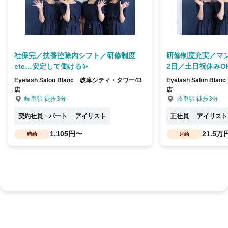
社保完／扶養控除内シフト／研修制度
研修制度充実／マ
etc…安定して働ける✨
2日／土日祝休みO
Eyelash Salon Blanc 岐阜シティ・タワー43
Eyelash Salon 
店
店
岐阜駅 徒歩3分
岐阜駅 徒歩3分
契約社員・パート
アイリスト
正社員
アイリスト
1,105円〜
21.5万
時給
月給