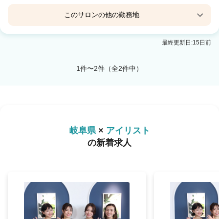
このサロンの他の勤務地
Eyelash Salon Blanc モレラ岐阜店
最終更新日:15日前
モレラ岐阜駅 徒歩1分
1件〜2件（全2件中）
岐阜県
×
アイリスト
の新着求人