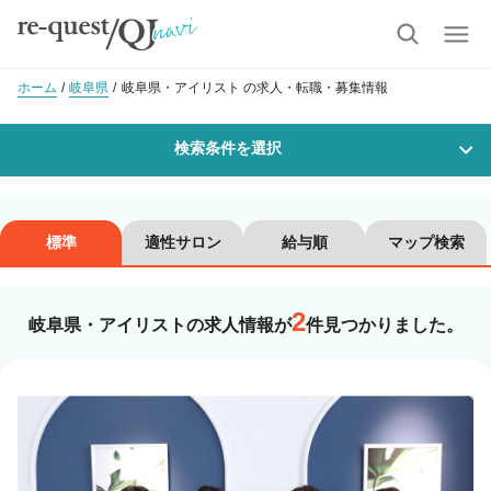
ホーム
岐阜県
岐阜県・アイリスト の求人・転職・募集情報
検索条件を選択
勤務地
標準
適性サロン
給与順
マップ検索
2
沿線・駅を選択
市区町村を選択
岐阜県・アイリストの求人情報が
件見つかりました。
職種・
技能ランク
美容師スタイリスト
美容師アシスタント