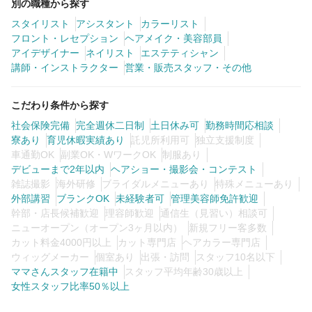
別の職種から探す
スタイリスト
アシスタント
カラーリスト
フロント・レセプション
ヘアメイク・美容部員
アイデザイナー
ネイリスト
エステティシャン
講師・インストラクター
営業・販売スタッフ・その他
こだわり条件から探す
社会保険完備
完全週休二日制
土日休み可
勤務時間応相談
寮あり
育児休暇実績あり
託児所利用可
独立支援制度
車通勤OK
副業OK・WワークOK
制服あり
デビューまで2年以内
ヘアショー・撮影会・コンテスト
雑誌撮影
海外研修
ブライダルメニューあり
特殊メニューあり
外部講習
ブランクOK
未経験者可
管理美容師免許歓迎
幹部・店長候補歓迎
理容師歓迎
通信生（見習い）相談可
ニューオープン（オープン3ヶ月以内）
新規フリー客多数
カット料金4000円以上
カット専門店
ヘアカラー専門店
ウィッグメーカー
個室あり
出張・訪問
スタッフ10名以下
ママさんスタッフ在籍中
スタッフ平均年齢30歳以上
女性スタッフ比率50％以上