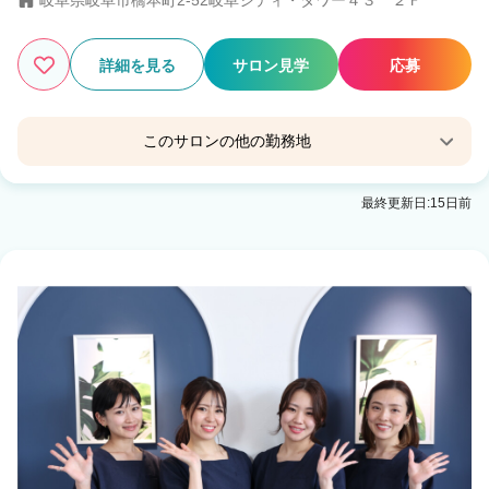
岐阜県岐阜市橋本町2-52岐阜シティ・タワー４３ ２Ｆ
2
この条件の求人数
件
詳細を見る
サロン見学
応募
検索する
このサロンの他の勤務地
Eyelash Salon Blanc モレラ岐阜店
最終更新日:15日前
モレラ岐阜駅 徒歩1分