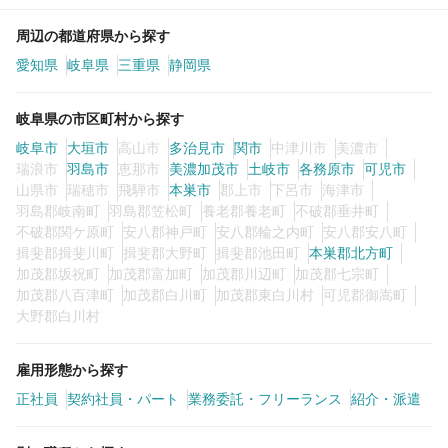
周辺の都道府県から探す
愛知県
岐阜県
三重県
静岡県
岐阜県の市区町村から探す
岐阜市
大垣市
高山市
多治見市
関市
中津川市
美濃市
瑞浪市
羽島市
恵那市
美濃加茂市
土岐市
各務原市
可児市
山県市
瑞穂市
飛騨市
本巣市
郡上市
下呂市
海津市
羽島郡岐南町
羽島郡笠松町
養老郡養老町
不破郡垂井町
不破郡関ケ原町
安八郡神戸町
安八郡輪之内町
安八郡安八町
揖斐郡揖斐川町
揖斐郡大野町
揖斐郡池田町
本巣郡北方町
加茂郡坂祝町
加茂郡富加町
加茂郡川辺町
加茂郡七宗町
加茂郡八百津町
加茂郡白川町
加茂郡東白川村
可児郡御嵩町
大野郡白川村
雇用形態から探す
正社員
契約社員・パート
業務委託・フリーランス
紹介・派遣