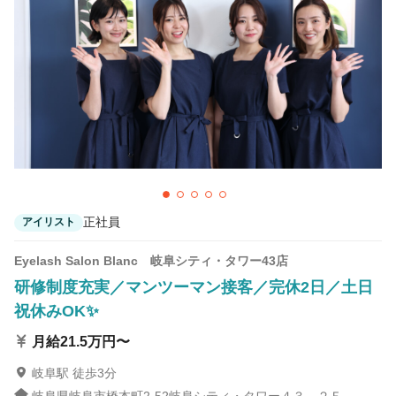
カラーリスト
フロント・レセプション
ヘアメイク・美容部員
アイリスト
ネイリスト
エステティシャン
講師・インストラクター
営業・販売スタッフ・その他
雇用形態
正社員
契約社員・パート
正社員
アイリスト
業務委託・フリーランス
紹介・派遣
Eyelash Salon Blanc 岐阜シティ・タワー43店
研修制度充実／マンツーマン接客／完休2日／土日
詳細条件
祝休みOK✨
月給21.5万円〜
詳細条件を変更
岐阜駅 徒歩3分