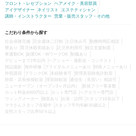
フロント・レセプション
ヘアメイク・美容部員
0
この条件の求人数
件
アイデザイナー
ネイリスト
エステティシャン
講師・インストラクター
営業・販売スタッフ・その他
検索する
こだわり条件から探す
社会保険完備
完全週休二日制
土日休み可
勤務時間応相談
寮あり
育児休暇実績あり
託児所利用可
独立支援制度
車通勤OK
副業OK・WワークOK
制服あり
デビューまで2年以内
ヘアショー・撮影会・コンテスト
雑誌撮影
海外研修
ブライダルメニューあり
特殊メニューあり
外部講習
ブランクOK
未経験者可
管理美容師免許歓迎
幹部・店長候補歓迎
理容師歓迎
通信生（見習い）相談可
ニューオープン（オープン3ヶ月以内）
新規フリー客多数
カット料金4000円以上
カット専門店
ヘアカラー専門店
ウィッグメーカー
個室あり
出張・訪問
スタッフ10名以下
ママさんスタッフ在籍中
スタッフ平均年齢30歳以上
女性スタッフ比率50％以上