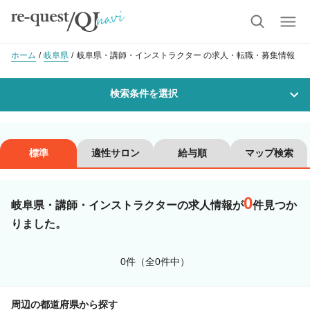
ホーム
岐阜県
岐阜県・講師・インストラクター の求人・転職・募集情報
検索条件を選択
勤務地
標準
適性サロン
給与順
マップ検索
0
沿線・駅を選択
市区町村を選択
岐阜県・講師・インストラクターの求人情報が
件見つか
りました。
職種・
技能ランク
0件（全0件中）
美容師スタイリスト
美容師アシスタント
周辺の都道府県から探す