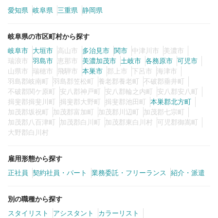
カラーリスト
フロント・レセプション
愛知県
岐阜県
三重県
静岡県
ヘアメイク・美容部員
アイリスト
岐阜県の市区町村から探す
ネイリスト
エステティシャン
岐阜市
大垣市
高山市
多治見市
関市
中津川市
美濃市
瑞浪市
講師・インストラクター
羽島市
恵那市
美濃加茂市
営業・販売スタッフ・その他
土岐市
各務原市
可児市
山県市
瑞穂市
飛騨市
本巣市
郡上市
下呂市
海津市
羽島郡岐南町
羽島郡笠松町
養老郡養老町
不破郡垂井町
雇用形態
不破郡関ケ原町
安八郡神戸町
安八郡輪之内町
安八郡安八町
揖斐郡揖斐川町
揖斐郡大野町
揖斐郡池田町
本巣郡北方町
加茂郡坂祝町
加茂郡富加町
加茂郡川辺町
加茂郡七宗町
正社員
契約社員・パート
加茂郡八百津町
加茂郡白川町
加茂郡東白川村
可児郡御嵩町
大野郡白川村
業務委託・フリーランス
紹介・派遣
雇用形態から探す
詳細条件
正社員
契約社員・パート
業務委託・フリーランス
紹介・派遣
別の職種から探す
詳細条件を変更
スタイリスト
アシスタント
カラーリスト