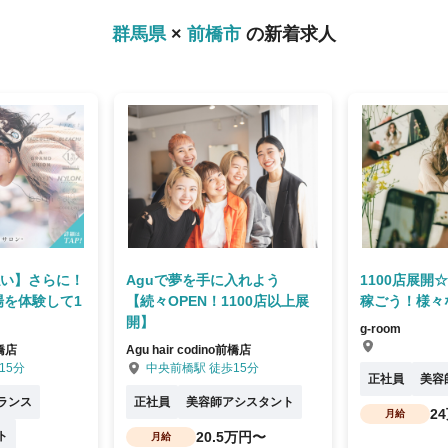
群馬県
×
前橋市
の新着求人
払い】さらに！
Aguで夢を手に入れよう
1100店展開
場を体験して1
【続々OPEN！1100店以上展
稼ごう！様々
開】
g-room
前橋店
Agu hair codino前橋店
15分
中央前橋駅 徒歩15分
正社員
美容
ランス
正社員
美容師アシスタント
2
月給
ト
20.5万円〜
月給