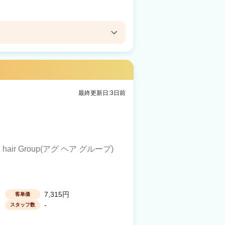
.S 前橋
最終更新日:3日前
. hair Group(アグ ヘア グループ)
7,315円
客単価
-
スタッフ数