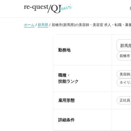
ホーム
群馬県
前橋市(群馬県)の美容師・美容室 求人・転職・募
勤務地
前橋市
美容師
職種・
技能ランク
ネイリ
雇用形態
正社員
詳細条件