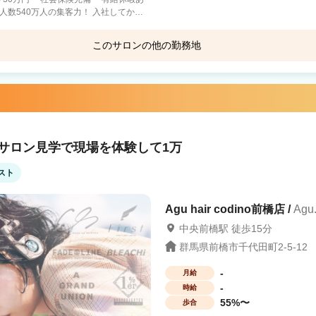
の方でも安心して稼ぐことが可能です！
可能 正社員から業務委託になったスタッ
このサロンの他の勤務地
ACORNs HAIR SALON
crown
lon FIRST コラボブランドサロンで働けるチ
！サロン見学で現場を体験して1万
計画中！ あなたに合うサロ
将来のことも考えて働き方を選択しましょう。
スト
Agu hair codino前橋店 /
Agu
中央前橋駅 徒歩15分
群馬県前橋市千代田町2-5-12
-
月給
-
時給
55%〜
歩合