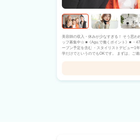
美容師の収入・休みが少なすぎる！ そう思わ
ッフ募集中☆ ■《Agu.で働くポイント》■ ・47都道府県に1100店舗以上展開中！ ※オ
ープン予定を含む ・スタイリストデビュー1年以内 ・
学だけでというのでもOKです。 まずは、ご連絡下さい。 現在、日
県）にAgu.は展開中です。 あなたの働きたい
い！がAgu.ならできます！！】 ●バリバリ派
元に帰って美容師として活躍したい！ ●家庭
間だけ働きたい♪ ・17時までは美容師、17時
Agu hair relin新前橋
しながらも夢を実現したい♪ ・17時退社で夕方から
イリストデビューした後は》■ ・歩合率55％～
新前橋駅 車11分
Agu.では副業・WワークもOK!! ・フランチ
を使えます。 困った時には税理士サポートを受けられます！ ■《
ACORNs HAIR SALON
託)は不安という方へ》■ 14年で1100店舗以上拡
客力(お客様からの信頼) ・働きやすさ(4700名
はあるからです。 Agu.は今までの実績があるのでご安心下
って頂けましたら、 ご応募下さい。