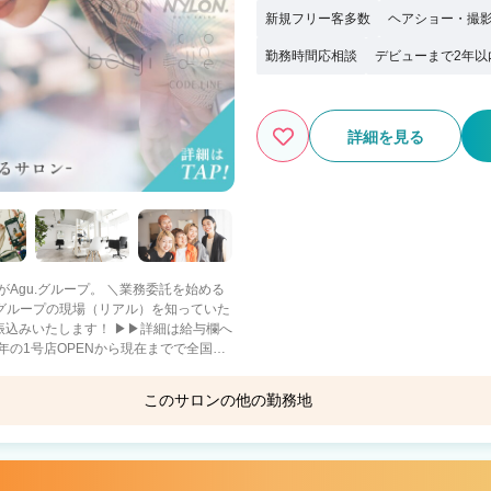
新規フリー客多数
ヘアショー・撮
勤務時間応相談
デビューまで2年以
詳細を見る
ープ。 ＼業務委託を始める
社グループの現場（リアル）を知っていた
振込みいたします！ ▶▶詳細は給与欄へ
年の1号店OPENから現在までで全国
このサロンの他の勤務地
重視・趣味に没頭－
も －二刀流－ フットサ
g-room
CRO
ロとして活躍 【当社グループ
ないので、集客面で不安です… A.新規集
0でも問題なく入客できます スタッフ