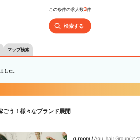
3
この条件の求人数
件
検索する
マップ検索
ました。
して稼ごう！様々なブランド展開
g-room /
Agu. hair Group