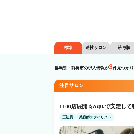
標準
適性サロン
給与順
3
群馬県・前橋市の求人情報が
件見つかり
注目サロン
1100店展開☆Agu.で安定
正社員
美容師スタイリスト