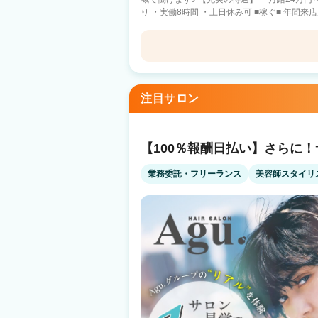
り ・実働8時間 ・土日休み可 ■稼ぐ■ 年間来店人数540万人の集客力！ 入社してから
集客に困ることは一切ございません！ 指名0
■Agu.で働くポイント■ ①業務委託にも転身
フも多数！ ②【指名0でも安心】スタッフ集客満足度94.4％ ③【多様な働き方】4700
名以上が在籍 ママさん美容師も多数在籍 ④FCオーナー多数輩出 将来独立したい方も
CROWN
歓迎♪現在FCオーナー37名以上！ ⑤ブランク・復帰したい方歓迎 もう一度美容師を続
けられる環境があります♪ ■様々なブランド展開■ Agu.hairの他にも話題のサロンがた
注目サロン
くさん♪ ☆有名美容師プロデュースサロン☆ ・みやちのりよし氏 CS made by
SHACHU ・中村トメ吉氏 Men’s hair sa
ャンス！ ☆トレンドサロン☆ ・benji ベンジー ・NYLON. ナイロン 流行スタイル
発信サロンで集客好調♪ ☆メンズサロン☆ ・BLEACHi ブリーチ ・FADE&LINE フ
【100％報酬日払い】さらに
ェードアンドライン メンズサロンも展開！今後も続々出店
ンがきっと見つかります！ 
業務委託・フリーランス
美容師スタイリ