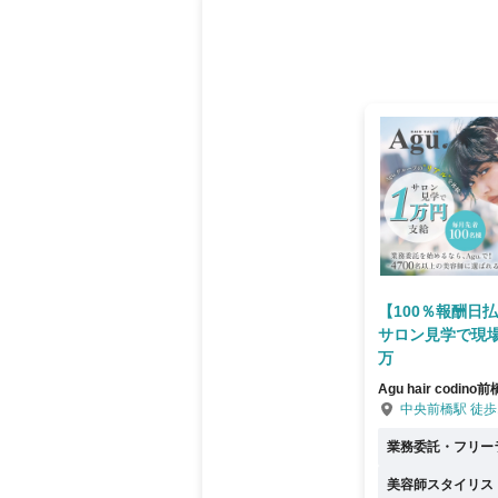
【100％報酬日
サロン見学で現
万
Agu hair codino
中央前橋駅 徒歩
業務委託・フリー
美容師スタイリス