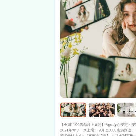
【全国1100店舗以上展開】 Agu.なら安定・安定と稼ぐ
2021年マザーズ上場！ 9月に1000店舗到
域で働けます♪ 【充実の待遇】 ・月給24万円～30万円 ・社会保険完備 ・有給休暇あ