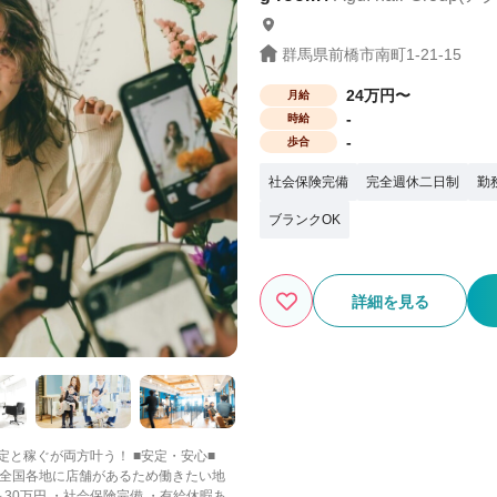
群馬県前橋市南町1-21-15
24万円〜
月給
-
時給
-
歩合
社会保険完備
完全週休二日制
勤
ブランクOK
詳細を見る
が両方叶う！ ■安定・安心■
達！ 全国各地に店舗があるため働きたい地