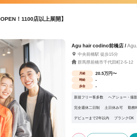
crown.S 前橋
か困った時には税理士サポートもありま
PEN！1100店以上展開】
保障や、結婚の応援金を支給）※一定条
業は『6社』のみ 報酬はすべて
 まずは、サロン見学で当社グループの
“第一歩”を当社グループは応援していま
Agu hair codino前橋店 /
Agu
中央前橋駅 徒歩15分
群馬県前橋市千代田町2-5-12
20.5万円〜
月給
-
時給
-
歩合
新規フリー客多数
ヘアショー・撮
完全週休二日制
土日休み可
勤務
デビューまで2年以内
ブランクOK