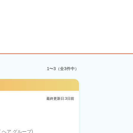
1〜3（全3件中）
最終更新日:3日前
(アグ ヘア グループ)