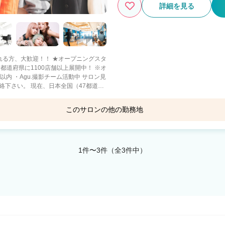
詳細を見る
れる方、大歓迎！！ ★オープニングスタ
Agu.撮影チーム活動中 サロン見
本全国（47都道府
場所で、やりたい働き方を! 【○○した
 ・都会で美容師として活躍したい！ ・地
このサロンの他の勤務地
重視派 ・子供を保育園などに預けている
から主婦・主夫♪ ●ゆったり派 ・美容師を
g-room
CRO
友達と遊びたい♪ などなど ■《スタ
65％ ・報酬は嬉しい【日払い】 ・
ャイズ制度 ・Agu.独自の確定申告システム
1件〜3件（全3件中）
フリーランス(業務委
crown.S 前橋
大をさせて頂いているのは ・新規集
以上の美容師さんからの信頼) がAgu.に
さい。 ご興味を少しでも持