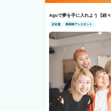
集客満足度94.4%！ Q.業務委託制度がよく分かっていないです… A.確定申告サポート
ACORNs HAIR SALON
もあり、簡単・安全の独自システムを導入 何
す Q.病気やトラブルなど何かあった時の収入面って…? A.スタイリストケア制度をご
Aguで夢を手に入れよう【続々O
用意 （出産・育児・病気での休業にともなう
件あり ☝だから安心！ 当社は2021年11月19日よりグロース市場へ上場 安心・安全の
正社員
美容師アシスタント
上場企業サロン ※現時点で美容室経営企業での上場企
日払いで【税込の売上】に対してお支払いなど
『リアル』をぜひ知ってください！ あなたの
す。