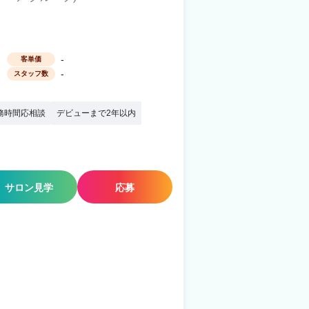
-
客単価
-
スタッフ数
務時間応相談
デビューまで2年以内
サロン見学
応募