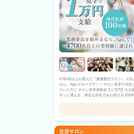
4700名以上が選んだ『業務委託サロン』 それがAgu.グル
なら、Agu.グループで！／ サロン見学で当
だいた方に サロン見学体験金【１万円】をお
ずっと通える、身近な存在であり続ける 2009
1100店舗以上展開中！ 日数や時間に縛られる働き方ではなく 『あなただけのオリジ
ナルのサロンワーク』をしませんか？ －子育て中のママ－ 好きな曜日に休んで、子ど
もの予定に合わせて早上がり 仕事と家庭のバランスを重視 －休日
好きな日に休んで、好きな時間に帰宅 10連休を取るスタッフ
Agu hair relin新前橋
ルのプロ選手×Agu. スタイリストとして働きながら、プ
への転職を考えているあなたへ】 Q.顧客がい
新前橋駅 車11分
注目サロン
客は会社の本部が一括対応しているため、顧客