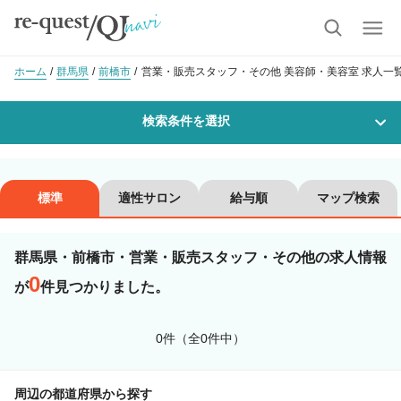
ホーム
群馬県
前橋市
営業・販売スタッフ・その他 美容師・美容室 求人一
検索条件を選択
勤務地
標準
適性サロン
給与順
マップ検索
群馬県・前橋市・営業・販売スタッフ・その他の求人情報
沿線・駅を選択
市区町村を選択
0
が
件見つかりました。
前橋市
0件（全0件中）
職種・
技能ランク
周辺の都道府県から探す
美容師スタイリスト
美容師アシスタント