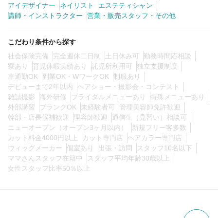
アイデザイナー
ネイリスト
エステティシャン
講師・インストラクター
営業・販売スタッフ・その他
0
この条件の求人数
件
こだわり条件から探す
検索する
社会保険完備
完全週休二日制
土日休み可
勤務時間応相談
寮あり
育児休暇実績あり
託児所利用可
独立支援制度
車通勤OK
副業OK・WワークOK
制服あり
デビューまで2年以内
ヘアショー・撮影会・コンテスト
雑誌撮影
海外研修
ブライダルメニューあり
特殊メニューあり
外部講習
ブランクOK
未経験者可
管理美容師免許歓迎
幹部・店長候補歓迎
理容師歓迎
通信生（見習い）相談可
ニューオープン（オープン3ヶ月以内）
新規フリー客多数
カット料金4000円以上
カット専門店
ヘアカラー専門店
ウィッグメーカー
個室あり
出張・訪問
スタッフ10名以下
ママさんスタッフ在籍中
スタッフ平均年齢30歳以上
女性スタッフ比率50％以上