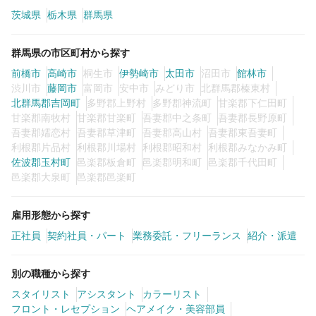
茨城県
栃木県
群馬県
カラーリスト
フロント・レセプション
群馬県の市区町村から探す
ヘアメイク・美容部員
アイリスト
前橋市
高崎市
桐生市
伊勢崎市
太田市
沼田市
館林市
ネイリスト
エステティシャン
渋川市
藤岡市
富岡市
安中市
みどり市
北群馬郡榛東村
北群馬郡吉岡町
多野郡上野村
多野郡神流町
甘楽郡下仁田町
講師・インストラクター
営業・販売スタッフ・その他
甘楽郡南牧村
甘楽郡甘楽町
吾妻郡中之条町
吾妻郡長野原町
吾妻郡嬬恋村
吾妻郡草津町
吾妻郡高山村
吾妻郡東吾妻町
利根郡片品村
利根郡川場村
利根郡昭和村
利根郡みなかみ町
雇用形態
佐波郡玉村町
邑楽郡板倉町
邑楽郡明和町
邑楽郡千代田町
邑楽郡大泉町
邑楽郡邑楽町
正社員
契約社員・パート
雇用形態から探す
業務委託・フリーランス
紹介・派遣
正社員
契約社員・パート
業務委託・フリーランス
紹介・派遣
詳細条件
別の職種から探す
スタイリスト
アシスタント
カラーリスト
フロント・レセプション
ヘアメイク・美容部員
詳細条件を変更