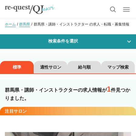
ホーム
群馬県
群馬県・講師・インストラクター の求人・転職・募集情報
検索条件を選択
勤務地
標準
適性サロン
給与順
マップ検索
1
沿線・駅を選択
市区町村を選択
群馬県・講師・インストラクターの求人情報が
件見つか
りました。
職種・
技能ランク
注目サロン
美容師スタイリスト
美容師アシスタント