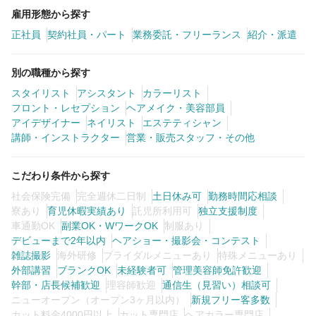
雇用形態から探す
正社員
契約社員・パート
業務委託・フリーランス
紹介・派遣
別の職種から探す
スタイリスト
アシスタント
カラーリスト
フロント・レセプション
ヘアメイク・美容部員
アイデザイナー
ネイリスト
エステティシャン
講師・インストラクター
営業・販売スタッフ・その他
こだわり条件から探す
社会保険完備
完全週休二日制
土日休み可
勤務時間応相談
寮あり
育児休暇実績あり
託児所利用可
独立支援制度
車通勤OK
副業OK・WワークOK
制服あり
デビューまで2年以内
ヘアショー・撮影会・コンテスト
雑誌撮影
海外研修
ブライダルメニューあり
特殊メニューあり
外部講習
ブランクOK
未経験者可
管理美容師免許歓迎
幹部・店長候補歓迎
理容師歓迎
通信生（見習い）相談可
ニューオープン（オープン3ヶ月以内）
新規フリー客多数
カット料金4000円以上
カット専門店
ヘアカラー専門店