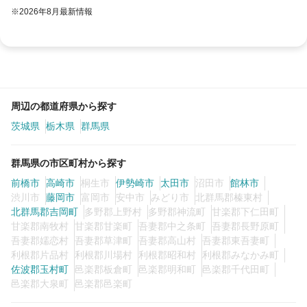
※2026年8月最新情報
周辺の都道府県から探す
茨城県
栃木県
群馬県
群馬県の市区町村から探す
前橋市
高崎市
桐生市
伊勢崎市
太田市
沼田市
館林市
渋川市
藤岡市
富岡市
安中市
みどり市
北群馬郡榛東村
北群馬郡吉岡町
多野郡上野村
多野郡神流町
甘楽郡下仁田町
甘楽郡南牧村
甘楽郡甘楽町
吾妻郡中之条町
吾妻郡長野原町
吾妻郡嬬恋村
吾妻郡草津町
吾妻郡高山村
吾妻郡東吾妻町
利根郡片品村
利根郡川場村
利根郡昭和村
利根郡みなかみ町
佐波郡玉村町
邑楽郡板倉町
邑楽郡明和町
邑楽郡千代田町
邑楽郡大泉町
邑楽郡邑楽町