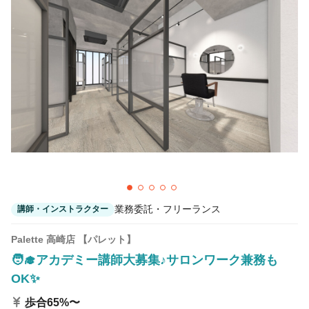
カラーリスト
フロント・レセプション
ヘアメイク・美容部員
アイリスト
ネイリスト
エステティシャン
講師・インストラクター
営業・販売スタッフ・その他
雇用形態
正社員
契約社員・パート
業務委託・フリーランス
紹介・派遣
業務委託・フリーランス
講師・インストラクター
詳細条件
Palette 高崎店 【パレット】
🧑‍🎓アカデミー講師大募集♪サロンワーク兼務も
OK✨
詳細条件を変更
歩合65%〜