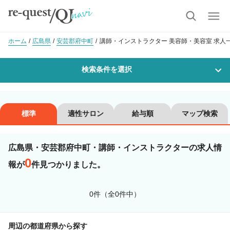
ホーム
広島県
安芸郡府中町
講師・インストラクター 美容師・美容室 求人
検索条件を選択
勤務地
標準
適性サロン
給与順
マップ検索
広島県・安芸郡府中町・講師・インストラクターの求人情
沿線・駅を選択
市区町村を選択
0
報が
件見つかりました。
安芸郡府中町
0件（全0件中）
職種・
技能ランク
周辺の都道府県から探す
美容師スタイリスト
美容師アシスタント