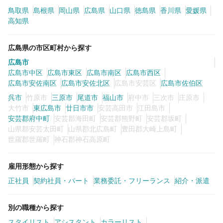
鳥取県
島根県
岡山県
広島県
山口県
徳島県
香川県
愛媛県
カラーリスト
フロント・レセプション
高知県
ヘアメイク・美容部員
アイリスト
広島県の市区町村から探す
ネイリスト
エステティシャン
広島市
広島市中区
広島市東区
広島市南区
広島市西区
講師・インストラクター
営業・販売スタッフ・その他
広島市安佐南区
広島市安佐北区
広島市安芸区
広島市佐伯区
呉市
竹原市
三原市
尾道市
福山市
府中市
三次市
庄原市
雇用形態
大竹市
東広島市
廿日市市
安芸高田市
江田島市
安芸郡府中町
安芸郡海田町
安芸郡熊野町
安芸郡坂町
山県郡安芸太田町
山県郡北広島町
豊田郡大崎上島町
世羅郡世羅町
正社員
神石郡神石高原町
契約社員・パート
業務委託・フリーランス
紹介・派遣
雇用形態から探す
正社員
契約社員・パート
業務委託・フリーランス
紹介・派遣
詳細条件
別の職種から探す
詳細条件を変更
スタイリスト
アシスタント
カラーリスト