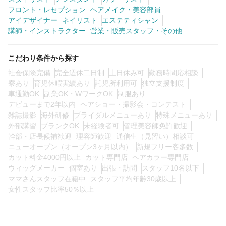
フロント・レセプション
ヘアメイク・美容部員
アイデザイナー
ネイリスト
エステティシャン
0
講師・インストラクター
この条件の求人数
営業・販売スタッフ・その他
件
検索する
こだわり条件から探す
社会保険完備
完全週休二日制
土日休み可
勤務時間応相談
寮あり
育児休暇実績あり
託児所利用可
独立支援制度
車通勤OK
副業OK・WワークOK
制服あり
デビューまで2年以内
ヘアショー・撮影会・コンテスト
雑誌撮影
海外研修
ブライダルメニューあり
特殊メニューあり
外部講習
ブランクOK
未経験者可
管理美容師免許歓迎
幹部・店長候補歓迎
理容師歓迎
通信生（見習い）相談可
ニューオープン（オープン3ヶ月以内）
新規フリー客多数
カット料金4000円以上
カット専門店
ヘアカラー専門店
ウィッグメーカー
個室あり
出張・訪問
スタッフ10名以下
ママさんスタッフ在籍中
スタッフ平均年齢30歳以上
女性スタッフ比率50％以上