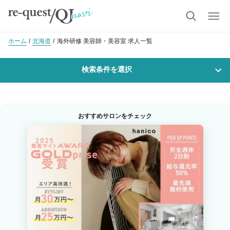
ホーム
北海道
海外研修 美容師・美容室 求人一覧
検索条件を選択
勤務地
おすすめサロンをチェック
沿線・駅を選択
市区町村を選択
職種・
技能ランク
美容師スタイリスト
美容師アシスタント