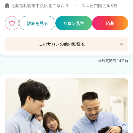
北海道札幌市中央区北二条西３－１－３４正門館ビル3階
詳細を見る
サロン見学
応募
このサロンの他の勤務地
N゜IL DUCA 札幌駅前店
最終更新日:14日前
札幌(ＪＲ)駅 徒歩1分
N゜JEMICA 札幌駅前通り店
大通駅 徒歩3分
N゜sopo 札幌
大通駅 徒歩1分
N° sopo 札幌
大通駅 徒歩3分