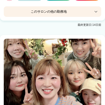
このサロンの他の勤務地
QBハウス函館ポールスターショッピングセンター
最終更新日:14日前
店
五稜郭駅
QBハウスキャポ大谷地店
大谷地駅
QBハウスイオン札幌西町ショッピングセンター
店
発寒南駅
QBハウスさっぽろ地下街オーロラタウン店
大通駅 徒歩4分