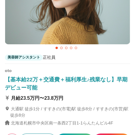
16
この条件の求人数
件
検索する
正社員
美容師アシスタント
oto
【基本給22万＋交通費＋福利厚生♪残業なし】早期
デビュー可能
月給23.5万円〜23.8万円
大通駅 徒歩1分 / すすきの(市電)駅 徒歩8分 / すすきの(市営)駅
徒歩8分
北海道札幌市中央区南一条西2丁目1-1らんたんビル4F