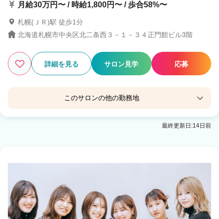
月給30万円〜 / 時給1,800円〜 / 歩合58%〜
札幌(ＪＲ)駅 徒歩1分
北海道札幌市中央区北二条西３－１－３４正門館ビル3階
詳細を見る
サロン見学
応募
このサロンの他の勤務地
N゜IL DUCA 札幌駅前店
最終更新日:14日前
札幌(ＪＲ)駅 徒歩1分
N゜JEMICA 札幌駅前通り店
大通駅 徒歩3分
N゜sopo 札幌
大通駅 徒歩1分
N° sopo 札幌