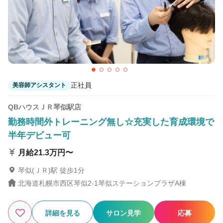
正社員
美容師アシスタント
QBハウスＪＲ琴似駅店
勤務時間外トレーニング無し☆充実した育成環境で
半年デビュー可
月給21.3万円〜
琴似(ＪＲ)駅 徒歩1分
北海道札幌市西区琴似2-1琴似ステーションプラザA棟
詳細を見る
サロン見学
応募