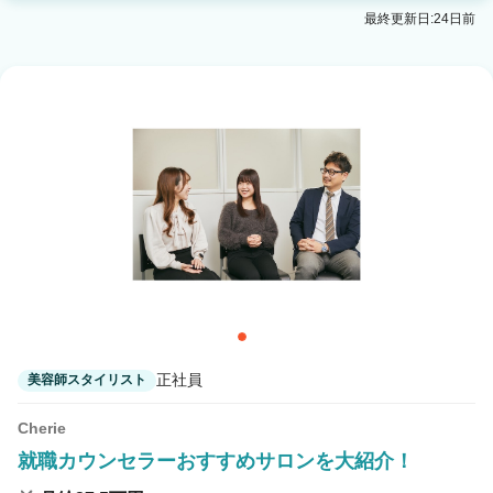
pesca 札幌大通店 【ペスカ】
最終更新日:24日前
大通駅 徒歩5分
TORANK'S 札幌
新札幌駅 徒歩15分
pesca 清田店
大谷地駅 車15分
pesca 南平岸
南平岸駅 徒歩1分
正社員
美容師スタイリスト
Cherie
就職カウンセラーおすすめサロンを大紹介！