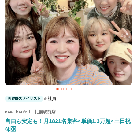
大谷地駅
QBハウスイオン札幌西町ショッピングセンター
店
発寒南駅
QBハウスさっぽろ地下街オーロラタウン店
大通駅 徒歩4分
正社員
美容師スタイリスト
newi hau'oli 札幌駅前店
自由も安定も！月1821名集客×単価1.3万超×土日祝
休🆗