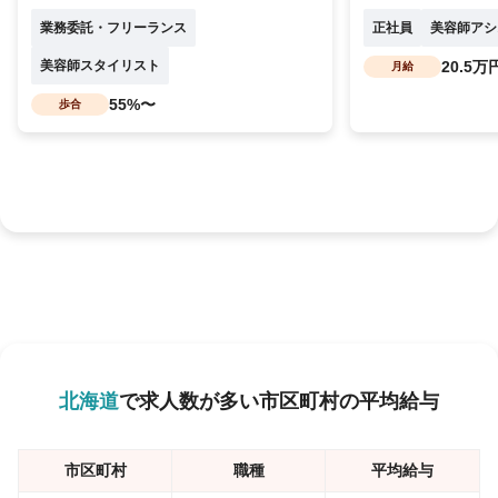
業務委託・フリーランス
正社員
美容師アシ
美容師スタイリスト
20.5万
月給
55%〜
歩合
北海道
で求人数が多い市区町村の平均給与
市区町村
職種
平均給与