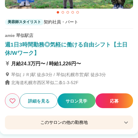
契約社員・パート
美容師スタイリスト
amie 琴似駅店
週1日3時間勤務◎気軽に働ける自由シフト【土日
休/Wワーク】
月給24.3万円〜 / 時給1,226円〜
琴似(ＪＲ)駅 徒歩3分 / 琴似(札幌市営)駅 徒歩3分
北海道札幌市西区琴似二条1-3-52F
詳細を見る
サロン見学
応募
このサロンの他の勤務地
amie 札幌店