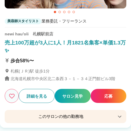
業務委託・フリーランス
美容師スタイリスト
newi hau'oli 札幌駅前店
売上100万超が3人に1人！月1821名集客×単価1.3万
✨
歩合58%〜
札幌(ＪＲ)駅 徒歩1分
北海道札幌市中央区北二条西３－１－３４正門館ビル3階
詳細を見る
サロン見学
応募
このサロンの他の勤務地
N゜IL DUCA 札幌駅前店