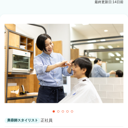
最終更新日:14日前
札幌(ＪＲ)駅 徒歩1分
N゜JEMICA 札幌駅前通り店
大通駅 徒歩3分
N゜sopo 札幌
大通駅 徒歩1分
N° sopo 札幌
大通駅 徒歩3分
正社員
美容師スタイリスト