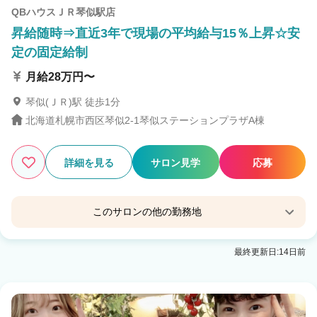
QBハウスＪＲ琴似駅店
昇給随時⇒直近3年で現場の平均給与15％上昇☆安
定の固定給制
月給28万円〜
琴似(ＪＲ)駅 徒歩1分
北海道札幌市西区琴似2-1琴似ステーションプラザA棟
詳細を見る
サロン見学
応募
このサロンの他の勤務地
QBハウス函館ポールスターショッピングセンター
最終更新日:14日前
店
五稜郭駅
QBハウスキャポ大谷地店