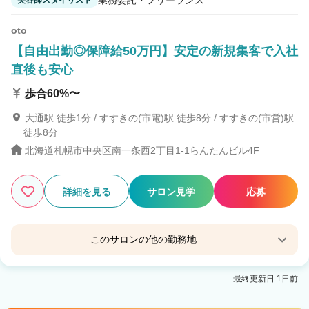
美容師スタイリスト
oto
【自由出勤◎保障給50万円】安定の新規集客で入社
直後も安心
歩合60%〜
大通駅 徒歩1分 / すすきの(市電)駅 徒歩8分 / すすきの(市営)駅
徒歩8分
北海道札幌市中央区南一条西2丁目1-1らんたんビル4F
詳細を見る
サロン見学
応募
このサロンの他の勤務地
Eleanor spa&treatment 札幌
最終更新日:1日前
大通駅 徒歩3分