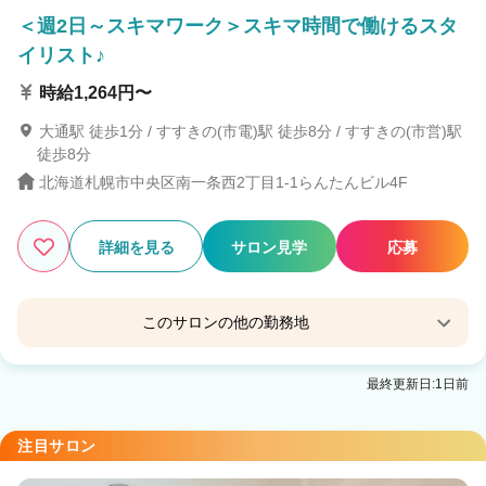
＜週2日～スキマワーク＞スキマ時間で働けるスタ
イリスト♪
時給1,264円〜
大通駅 徒歩1分 / すすきの(市電)駅 徒歩8分 / すすきの(市営)駅
徒歩8分
北海道札幌市中央区南一条西2丁目1-1らんたんビル4F
詳細を見る
サロン見学
応募
このサロンの他の勤務地
Eleanor spa&treatment 札幌
最終更新日:1日前
大通駅 徒歩3分
注目サロン