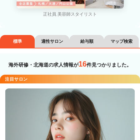
カラーリスト
フロント・レセプション
ヘアメイク・美容部員
アイリスト
正社員.美容師スタイリスト
ネイリスト
エステティシャン
講師・インストラクター
営業・販売スタッフ・その他
標準
適性サロン
給与順
マップ検索
雇用形態
16
海外研修・北海道の求人情報が
件見つかりました。
正社員
契約社員・パート
注目サロン
業務委託・フリーランス
紹介・派遣
詳細条件
海外研修
詳細条件を変更