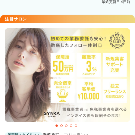
最終更新日:4日前
札幌(ＪＲ)駅 徒歩5分
amie 札幌大通店
注目サロン
大通駅 徒歩1分
業務委託・フリーランス