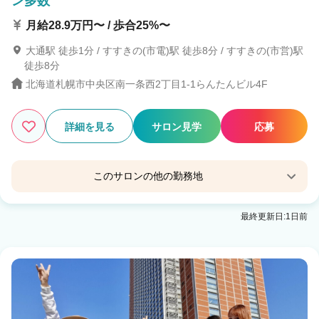
ン多数
月給28.9万円〜 / 歩合25%〜
大通駅 徒歩1分 / すすきの(市電)駅 徒歩8分 / すすきの(市営)駅
徒歩8分
北海道札幌市中央区南一条西2丁目1-1らんたんビル4F
詳細を見る
サロン見学
応募
このサロンの他の勤務地
Eleanor spa&treatment 札幌
最終更新日:1日前
大通駅 徒歩3分