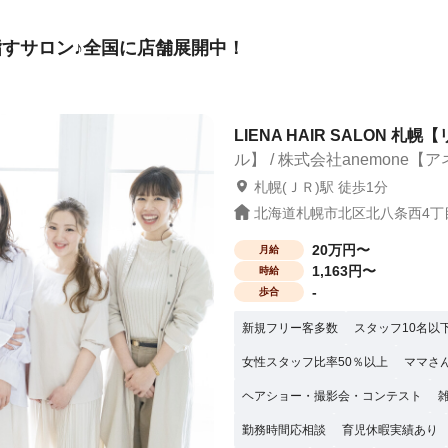
すサロン♪全国に店舗展開中！
LIENA HAIR SALON 札
ル】 / 株式会社anemone【
札幌(ＪＲ)駅 徒歩1分
北海道札幌市北区北八条西4丁目
20万円〜
月給
1,163円〜
時給
-
歩合
新規フリー客多数
スタッフ10名以
女性スタッフ比率50％以上
ママさ
ヘアショー・撮影会・コンテスト
勤務時間応相談
育児休暇実績あり