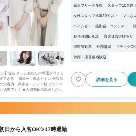
新規フリー客多数
スタッフ10名以
女性スタッフ比率50％以上
ママさ
ヘアショー・撮影会・コンテスト
勤務時間応相談
育児休暇実績あり
理容師歓迎
外部講習
ブランクOK
幹部・店長候補歓迎
詳細を見る
人間関係の風通しがよ
殆どが中途スタイリストなので 年齢や歴
 ★FCオーナー制度完
物件探し、内装外装のサポート 好条件の
スタッフマネジメント 経営サポート 〇
Jrスタイリスト・30歳以上の方も歓迎！
紹
初日から入客OK✨17時退勤
・全国90店舗以上の安定経営（30歳男