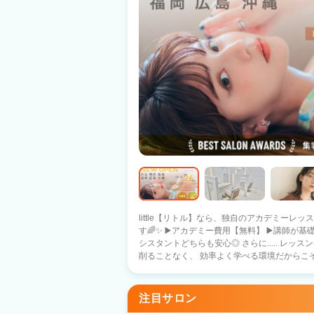
little【リトル】なら、独自のアカデミーレッ
す🌈✨ ▶️アカデミー費用【無料】 ▶️講師が基礎からしっかりサポート ▶️新卒・中途ア
シスタントどちらも安心◎ さらに..... レッスンは勤務時間内に実施！ 自分のお休みを
削ることなく、 効率よく学べる環境だからこそ
～・～・～・～・～・～・～・～・～ ・カット以外できるアシスタント ・カットまで
できるのにデビュー出来ない🌀 ・お店の方針
トとして活躍したい🌀 そんな方には..... 3か月～半年後デビュープランあり！ ✅基本給
注目サロン
26万円スタート👑 ✅デビュースタイリストの平均給与35万円