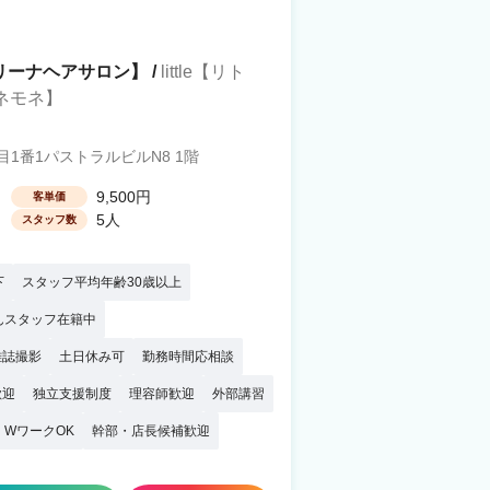
幌【リーナヘアサロン】 /
little【リト
アネモネ】
1番1パストラルビルN8 1階
9,500円
客単価
5人
スタッフ数
下
スタッフ平均年齢30歳以上
んスタッフ在籍中
雑誌撮影
土日休み可
勤務時間応相談
歓迎
独立支援制度
理容師歓迎
外部講習
・WワークOK
幹部・店長候補歓迎