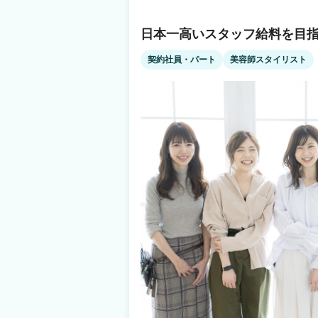
評価します◎ little【リトル】でスタイリストデビューして 自由で楽しい美容師ライフ
をスタートしませんか？ 📩【オンラインでもOK】【履歴書不要】 まずは見学・ご相
談だけでもOK！ お気軽にご応募ください✨
日本一高いスタッフ給料を目指
契約社員・パート
美容師スタイリスト