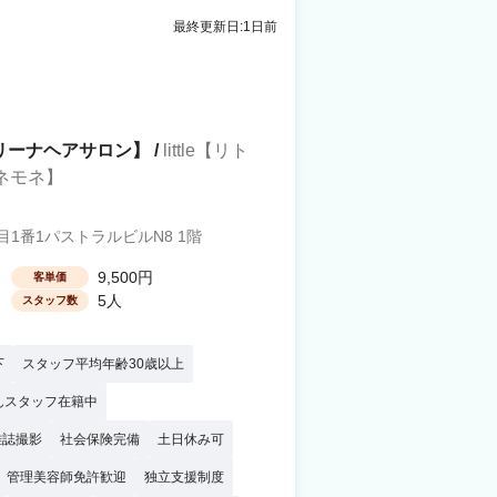
最終更新日:1日前
幌【リーナヘアサロン】 /
little【リト
アネモネ】
1番1パストラルビルN8 1階
9,500円
客単価
5人
スタッフ数
下
スタッフ平均年齢30歳以上
んスタッフ在籍中
雑誌撮影
社会保険完備
土日休み可
管理美容師免許歓迎
独立支援制度