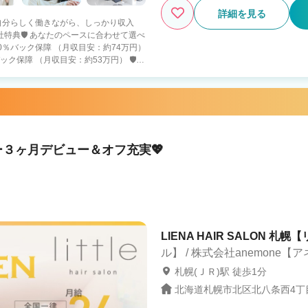
詳細を見る
 「自分らしく働きながら、しっかり収入
保障 （月収目安：約53万円） 🛡️入
） ・４０万円の保障給 （月18日出勤） ・
ると報酬5％UP 100万超えるスタッフ
円＆80％バック ・店舗の目標売上達成
・月６
ー３ヶ月デビュー＆オフ充実💖
 プライベートとのバランスを重視してい
して働きたい方 ➡️人生をより豊かにできる
続けられます 📩【オンライン
だけでもOK！ お気軽にご応募ください
LIENA HAIR SALON 札
ル】 / 株式会社anemone【
札幌(ＪＲ)駅 徒歩1分
北海道札幌市北区北八条西4丁目