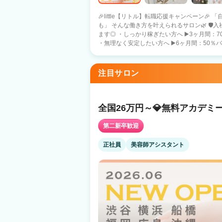
🎉little【リトル】転職応援キャンペーン
も」 そんな働き方を叶えられるサロン🌿 🛡️入社特典🛡️ あなたのペースに合わせて選べ
ます◎ ・しっかり稼ぎたい方へ ▶️3ヶ月間：70％バック保障 （月収目安：約74万円）
・無理なく安定したい方へ ▶️6ヶ月間：50％バック
社特典🛡️ ・５０万円の保障給 （月22日出勤
３０万円の保障給 （短時間・20日出勤） ➡️あなたの働き方に合わせて、最適な条件を
選べる安心サポート✨ 🍀安心の報酬保証🍀 フリー：40％バック 指名 ：50％バック
注目サロン
面貸 ：60％バック 総売上100万（税込）超え
多数在籍！！ 🌷littleの特徴🌷 ・インボイス費用は2%会社が負担 ・売上に応じてしっ
かりスタッフに還元 ・シェアサロンは場所代０
でボーナスまたは社員旅行制度アリ（韓国予定） 💠お休み 【自由出勤】です♪ 
全国26万円～💎無料アカデミ
日 👉 しっかり収入を得たい方 ・月10日 
る方 ・月15日 👉 自分らしいペースで安定
第二新卒歓迎
環境を整えております🤝 🔄️正社員 ⇔ 業務委託 切り替えOK ✔️まずは正社員で安定 ✔️
慣れたら業務委託に挑戦 ➡️ライフステージが変わっても
正社員
美容師アシスタント
でもOK】【履歴書不要】 まずは見学・ご相談
✨ 無理なく、でもちゃんと稼げる。 そんな働き方を探している方へ。 little【リトル】
で新しいスタートを始めてみませんか？✨