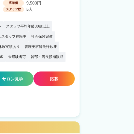
9,500円
客単価
5人
スタッフ数
下
スタッフ平均年齢30歳以上
んスタッフ在籍中
社会保険完備
休暇実績あり
管理美容師免許歓迎
OK
未経験者可
幹部・店長候補歓迎
サロン見学
応募