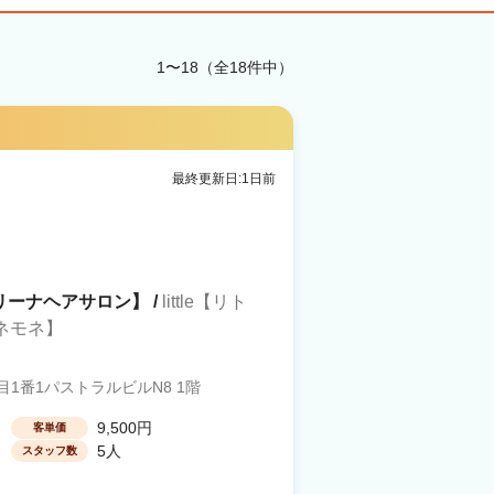
1〜18（全18件中）
最終更新日:1日前
幌【リーナヘアサロン】 /
little【リト
アネモネ】
1番1パストラルビルN8 1階
9,500円
客単価
5人
スタッフ数