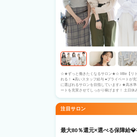
☆★ずっと働きたくなるサロン★☆ little【リトル】なら きっとあなたの希望が叶えら
れる！ ●高いスタッフ給与 ●プライベートが充実できる 「日本一」働きやすい 美容師
に選ばれるサロンを目指しています♪ ★高水準の集客力・高歩合・シフト制 プライベ
ートを充実させてしっかり稼げます！ 土日休みもOKです！ ★
くスタッフが成長できる社風 在籍スタッフの
は関係なくスタッフ全員で協力して お店を盛り上げています！
備 銀行借入などの資金調達 エリア新規出店 
注目サロン
材料仕入れ 集客・求人 給料計算・事務の援助 
人気の半個室 〇新規フリー客 月2000名～ 〇
〇ママパパ美容師も多数活躍中！ ＼＼ 入社１ヵ月スタッフの声 ／／ littleを選んだ
美容師さんの 入社１カ月後の声を集めました♪ 『応募のきっかけ』 ・前職の先輩の
最大80％還元×選べる保障給
介（26歳女性） ・自由シフト（31歳女性） 