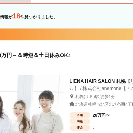
18
情報が
件見つかりました。
8万円～＆時短＆土日休みOK♪
LIENA HAIR SALON 札
ル】 / 株式会社anemone【
札幌(ＪＲ)駅 徒歩1分
北海道札幌市北区北八条西4丁目
28万円〜
月給
-
時給
-
歩合