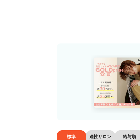
標準
適性サロン
給与順