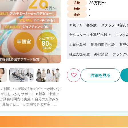
26万円〜
月給
-
時給
-
歩合
新規フリー客多数
スタッフ10名以
女性スタッフ比率50％以上
ママさ
土日休み可
勤務時間応相談
育児
独立支援制度
外部講習
ブランク
詳細を見る
スン制度で ✨🌈最短1年デビューが叶いま
 最短デビューが実現できます👍！
でなかなか進めない🌀 ・早くスタイリス
💎 即戦力の方をしっかり