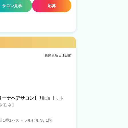
サロン見学
応募
最終更新日:1日前
幌【リーナヘアサロン】 /
little【リト
アネモネ】
1番1パストラルビルN8 1階