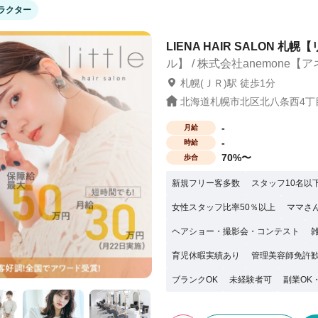
ラクター
） ・見学で一緒に働く人やサロンの雰囲
LIENA HAIR SALON 札
ル】 / 株式会社anemone【
札幌(ＪＲ)駅 徒歩1分
北海道札幌市北区北八条西4丁目
-
月給
-
時給
70%〜
歩合
新規フリー客多数
スタッフ10名以
女性スタッフ比率50％以上
ママさ
ヘアショー・撮影会・コンテスト
育児休暇実績あり
管理美容師免許
ブランクOK
未経験者可
副業OK