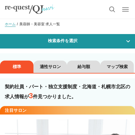
ホーム
美容師・美容室 求人一覧
検索条件を選択
勤務地
標準
適性サロン
給与順
マップ検索
契約社員・パート・独立支援制度・北海道・札幌市北区の
沿線・駅を選択
市区町村を選択
3
求人情報が
件見つかりました。
札幌市北区
注目サロン
職種・
技能ランク
美容師スタイリスト
美容師アシスタント