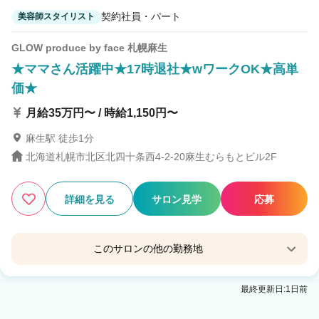
契約社員・パート
美容師スタイリスト
GLOW produce by face 札幌麻生
★ママさん活躍中★17時退社★wワークOK★高単
価★
月給35万円〜 / 時給1,150円〜
麻生駅 徒歩1分
北海道札幌市北区北四十条西4-2-20麻生むらもとビル2F
詳細を見る
サロン見学
応募
このサロンの他の勤務地
face 札幌麻生店
最終更新日:1日前
麻生駅 徒歩3分