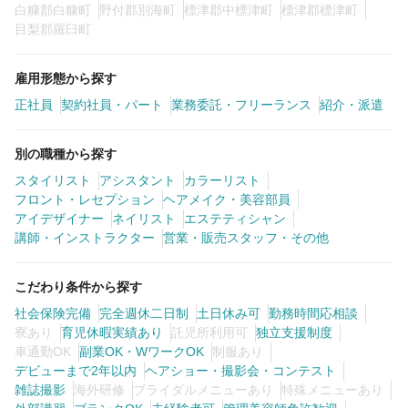
白糠郡白糠町
野付郡別海町
標津郡中標津町
標津郡標津町
目梨郡羅臼町
雇用形態から探す
正社員
契約社員・パート
業務委託・フリーランス
紹介・派遣
別の職種から探す
スタイリスト
アシスタント
カラーリスト
フロント・レセプション
ヘアメイク・美容部員
アイデザイナー
ネイリスト
エステティシャン
講師・インストラクター
営業・販売スタッフ・その他
こだわり条件から探す
社会保険完備
完全週休二日制
土日休み可
勤務時間応相談
寮あり
育児休暇実績あり
託児所利用可
独立支援制度
車通勤OK
副業OK・WワークOK
制服あり
デビューまで2年以内
ヘアショー・撮影会・コンテスト
雑誌撮影
海外研修
ブライダルメニューあり
特殊メニューあり