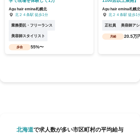
学で現場を体験して1万
1100店以上展開】
Agu hair emina札幌北
Agu hair emina札幌
北２４条駅 徒歩1分
北２４条駅 徒歩1
業務委託・フリーランス
正社員
美容師アシ
美容師スタイリスト
20.5万
月給
55%〜
歩合
北海道
で求人数が多い市区町村の平均給与