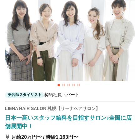
カラーリスト
フロント・レセプション
ヘアメイク・美容部員
アイリスト
ネイリスト
エステティシャン
講師・インストラクター
営業・販売スタッフ・その他
雇用形態
正社員
契約社員・パート
契約社員・パート
美容師スタイリスト
業務委託・フリーランス
紹介・派遣
LIENA HAIR SALON 札幌【リーナヘアサロン】
日本一高いスタッフ給料を目指すサロン♪全国に店
詳細条件
舗展開中！
月給20万円〜 / 時給1,163円〜
独立支援制度
詳細条件を変更