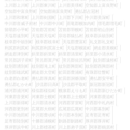
上川郡上川町
上川郡東川町
上川郡美瑛町
空知郡上富良野町
空知郡中富良野町
空知郡南富良野町
勇払郡占冠村
上川郡和寒町
上川郡剣淵町
上川郡下川町
中川郡美深町
中川郡音威子府村
中川郡中川町
雨竜郡幌加内町
増毛郡増毛町
留萌郡小平町
苫前郡苫前町
苫前郡羽幌町
苫前郡初山別村
天塩郡遠別町
天塩郡天塩町
宗谷郡猿払村
枝幸郡浜頓別町
枝幸郡中頓別町
枝幸郡枝幸町
天塩郡豊富町
礼文郡礼文町
利尻郡利尻町
利尻郡利尻富士町
天塩郡幌延町
網走郡美幌町
網走郡津別町
斜里郡斜里町
斜里郡清里町
斜里郡小清水町
常呂郡訓子府町
常呂郡置戸町
常呂郡佐呂間町
紋別郡遠軽町
紋別郡湧別町
紋別郡滝上町
紋別郡興部町
紋別郡西興部村
紋別郡雄武町
網走郡大空町
虻田郡豊浦町
有珠郡壮瞥町
白老郡白老町
勇払郡厚真町
虻田郡洞爺湖町
勇払郡安平町
勇払郡むかわ町
沙流郡日高町
沙流郡平取町
新冠郡新冠町
浦河郡浦河町
様似郡様似町
幌泉郡えりも町
日高郡新ひだか町
河東郡音更町
河東郡士幌町
河東郡上士幌町
河東郡鹿追町
上川郡新得町
上川郡清水町
河西郡芽室町
河西郡中札内村
河西郡更別村
広尾郡大樹町
広尾郡広尾町
中川郡幕別町
中川郡池田町
中川郡豊頃町
中川郡本別町
足寄郡足寄町
足寄郡陸別町
十勝郡浦幌町
釧路郡釧路町
厚岸郡厚岸町
厚岸郡浜中町
川上郡標茶町
川上郡弟子屈町
阿寒郡鶴居村