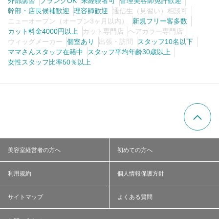
外部講習
ブランクOK
未経験者可
管理美容師免許歓迎
幹部・店長候補歓迎
理容師歓迎
通信生（見習い）相談可
ニューオープン（オープン3ヶ月以内）
新規フリー客多数
カット料金4000円以上
カット専門店
ヘアカラー専門店
ウィッグメーカー
個室あり
出張・訪問
スタッフ10名以下
ママさんスタッフ在籍中
スタッフ平均年齢30歳以上
女性スタッフ比率50％以上
美容室経営者の方へ
初めての方へ
利用規約
個人情報保護方針
サイトマップ
よくある質問