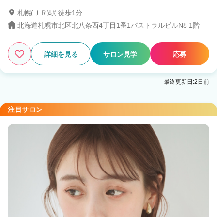
札幌(ＪＲ)駅 徒歩1分
北海道札幌市北区北八条西4丁目1番1パストラルビルN8 1階
3
この条件の求人数
件
詳細を見る
サロン見学
応募
検索する
最終更新日:2日前
注目サロン