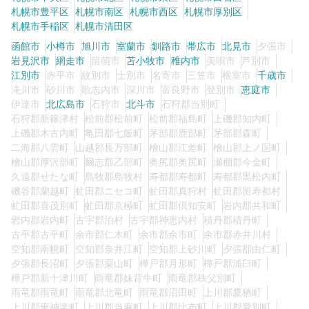
札幌市豊平区
札幌市南区
札幌市西区
札幌市厚別区
札幌市手稲区
札幌市清田区
函館市
小樽市
旭川市
室蘭市
釧路市
帯広市
北見市
夕張市
岩見沢市
網走市
留萌市
苫小牧市
稚内市
美唄市
芦別市
江別市
赤平市
紋別市
士別市
名寄市
三笠市
根室市
千歳市
滝川市
砂川市
歌志内市
深川市
富良野市
登別市
恵庭市
伊達市
北広島市
石狩市
北斗市
石狩郡当別町
石狩郡新篠津村
松前郡松前町
松前郡福島町
上磯郡知内町
上磯郡木古内町
亀田郡七飯町
茅部郡鹿部町
茅部郡森町
二海郡八雲町
山越郡長万部町
檜山郡江差町
檜山郡上ノ国町
檜山郡厚沢部町
爾志郡乙部町
奥尻郡奥尻町
瀬棚郡今金町
久遠郡せたな町
島牧郡島牧村
寿都郡寿都町
寿都郡黒松内町
磯谷郡蘭越町
虻田郡ニセコ町
虻田郡真狩村
虻田郡留寿都村
虻田郡喜茂別町
虻田郡京極町
虻田郡倶知安町
岩内郡共和町
岩内郡岩内町
古宇郡泊村
古宇郡神恵内村
積丹郡積丹町
古平郡古平町
余市郡仁木町
余市郡余市町
余市郡赤井川村
空知郡南幌町
空知郡奈井江町
空知郡上砂川町
夕張郡由仁町
夕張郡長沼町
夕張郡栗山町
樺戸郡月形町
樺戸郡浦臼町
樺戸郡新十津川町
雨竜郡妹背牛町
雨竜郡秩父別町
雨竜郡雨竜町
雨竜郡北竜町
雨竜郡沼田町
上川郡鷹栖町
上川郡東神楽町
上川郡当麻町
上川郡比布町
上川郡愛別町