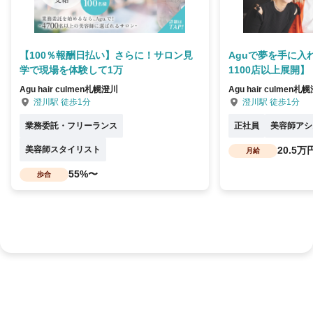
【100％報酬日払い】さらに！サロン見
Aguで夢を手に入
学で現場を体験して1万
1100店以上展開】
Agu hair culmen札幌澄川
Agu hair culmen札
澄川駅 徒歩1分
澄川駅 徒歩1分
業務委託・フリーランス
正社員
美容師アシ
美容師スタイリスト
20.5万
月給
55%〜
歩合