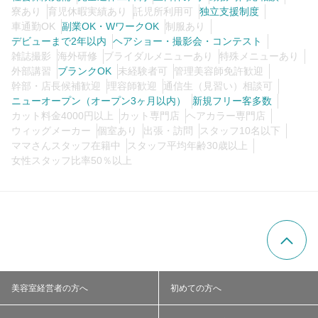
寮あり
育児休暇実績あり
託児所利用可
独立支援制度
車通勤OK
副業OK・WワークOK
制服あり
デビューまで2年以内
ヘアショー・撮影会・コンテスト
雑誌撮影
海外研修
ブライダルメニューあり
特殊メニューあり
外部講習
ブランクOK
未経験者可
管理美容師免許歓迎
幹部・店長候補歓迎
理容師歓迎
通信生（見習い）相談可
ニューオープン（オープン3ヶ月以内）
新規フリー客多数
カット料金4000円以上
カット専門店
ヘアカラー専門店
ウィッグメーカー
個室あり
出張・訪問
スタッフ10名以下
ママさんスタッフ在籍中
スタッフ平均年齢30歳以上
女性スタッフ比率50％以上
美容室経営者の方へ
初めての方へ