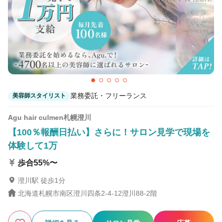
2
この条件の求人数
件
検索する
業務委託・フリーランス
美容師スタイリスト
Agu hair culmen札幌澄川
【100％報酬日払い】さらに！サロン見学で現場を
体験して1万
歩合55%〜
澄川駅 徒歩1分
北海道札幌市南区澄川四条2-4-12澄川88-2階