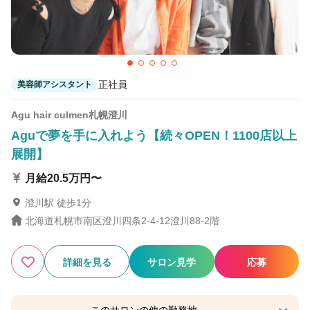
正社員
美容師アシスタント
Agu hair culmen札幌澄川
Aguで夢を手に入れよう【続々OPEN！1100店以上
展開】
月給20.5万円〜
澄川駅 徒歩1分
北海道札幌市南区澄川四条2-4-12澄川88-2階
詳細を見る
サロン見学
応募