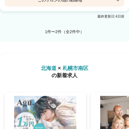
このサロンの他の勤務地
Agu hair kasuy川沿
最終更新日:4日前
真駒内駅 車8分
1件〜2件（全2件中）
北海道
×
札幌市南区
の新着求人