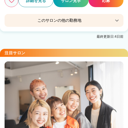
詳細を見る
サロン見学
応募
このサロンの他の勤務地
Agu hair kasuy川沿
最終更新日:4日前
真駒内駅 車8分
注目サロン