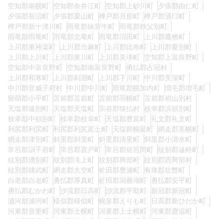
空知郡南幌町
空知郡奈井江町
空知郡上砂川町
夕張郡由仁町
夕張郡長沼町
夕張郡栗山町
樺戸郡月形町
樺戸郡浦臼町
樺戸郡新十津川町
雨竜郡妹背牛町
雨竜郡秩父別町
雨竜郡雨竜町
雨竜郡北竜町
雨竜郡沼田町
上川郡鷹栖町
上川郡東神楽町
上川郡当麻町
上川郡比布町
上川郡愛別町
上川郡上川町
上川郡東川町
上川郡美瑛町
空知郡上富良野町
空知郡中富良野町
空知郡南富良野町
勇払郡占冠村
上川郡和寒町
上川郡剣淵町
上川郡下川町
中川郡美深町
中川郡音威子府村
中川郡中川町
雨竜郡幌加内町
増毛郡増毛町
留萌郡小平町
苫前郡苫前町
苫前郡羽幌町
苫前郡初山別村
天塩郡遠別町
天塩郡天塩町
宗谷郡猿払村
枝幸郡浜頓別町
枝幸郡中頓別町
枝幸郡枝幸町
天塩郡豊富町
礼文郡礼文町
利尻郡利尻町
利尻郡利尻富士町
天塩郡幌延町
網走郡美幌町
網走郡津別町
斜里郡斜里町
斜里郡清里町
斜里郡小清水町
常呂郡訓子府町
常呂郡置戸町
常呂郡佐呂間町
紋別郡遠軽町
紋別郡湧別町
紋別郡滝上町
紋別郡興部町
紋別郡西興部村
紋別郡雄武町
網走郡大空町
虻田郡豊浦町
有珠郡壮瞥町
白老郡白老町
勇払郡厚真町
虻田郡洞爺湖町
勇払郡安平町
勇払郡むかわ町
沙流郡日高町
沙流郡平取町
新冠郡新冠町
浦河郡浦河町
様似郡様似町
幌泉郡えりも町
日高郡新ひだか町
河東郡音更町
河東郡士幌町
河東郡上士幌町
河東郡鹿追町