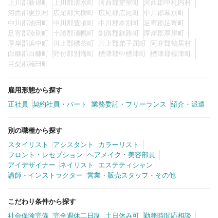
上川郡新得町
上川郡清水町
河西郡芽室町
河西郡中札内村
河西郡更別村
広尾郡大樹町
広尾郡広尾町
中川郡幕別町
中川郡池田町
中川郡豊頃町
中川郡本別町
足寄郡足寄町
足寄郡陸別町
十勝郡浦幌町
釧路郡釧路町
厚岸郡厚岸町
厚岸郡浜中町
川上郡標茶町
川上郡弟子屈町
阿寒郡鶴居村
白糠郡白糠町
野付郡別海町
標津郡中標津町
標津郡標津町
目梨郡羅臼町
雇用形態から探す
正社員
契約社員・パート
業務委託・フリーランス
紹介・派遣
別の職種から探す
スタイリスト
アシスタント
カラーリスト
フロント・レセプション
ヘアメイク・美容部員
アイデザイナー
ネイリスト
エステティシャン
講師・インストラクター
営業・販売スタッフ・その他
こだわり条件から探す
社会保険完備
完全週休二日制
土日休み可
勤務時間応相談