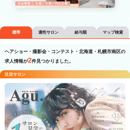
カラーリスト
フロント・レセプション
ヘアメイク・美容部員
アイリスト
標準
適性サロン
給与順
マップ検索
ネイリスト
エステティシャン
講師・インストラクター
営業・販売スタッフ・その他
ヘアショー・撮影会・コンテスト・北海道・札幌市南区の
2
求人情報が
件見つかりました。
雇用形態
注目サロン
正社員
契約社員・パート
業務委託・フリーランス
紹介・派遣
詳細条件
ヘアショー・撮影会・コンテスト
詳細条件を変更