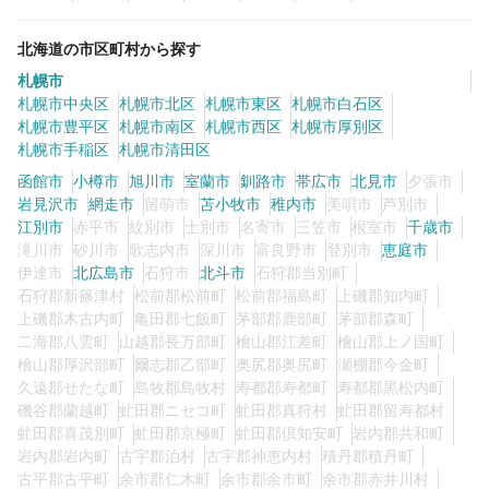
北海道の市区町村から探す
札幌市
札幌市中央区
札幌市北区
札幌市東区
札幌市白石区
札幌市豊平区
札幌市南区
札幌市西区
札幌市厚別区
札幌市手稲区
札幌市清田区
函館市
小樽市
旭川市
室蘭市
釧路市
帯広市
北見市
夕張市
岩見沢市
網走市
留萌市
苫小牧市
稚内市
美唄市
芦別市
江別市
赤平市
紋別市
士別市
名寄市
三笠市
根室市
千歳市
滝川市
砂川市
歌志内市
深川市
富良野市
登別市
恵庭市
伊達市
北広島市
石狩市
北斗市
石狩郡当別町
石狩郡新篠津村
松前郡松前町
松前郡福島町
上磯郡知内町
上磯郡木古内町
亀田郡七飯町
茅部郡鹿部町
茅部郡森町
二海郡八雲町
山越郡長万部町
檜山郡江差町
檜山郡上ノ国町
檜山郡厚沢部町
爾志郡乙部町
奥尻郡奥尻町
瀬棚郡今金町
久遠郡せたな町
島牧郡島牧村
寿都郡寿都町
寿都郡黒松内町
磯谷郡蘭越町
虻田郡ニセコ町
虻田郡真狩村
虻田郡留寿都村
虻田郡喜茂別町
虻田郡京極町
虻田郡倶知安町
岩内郡共和町
岩内郡岩内町
古宇郡泊村
古宇郡神恵内村
積丹郡積丹町
古平郡古平町
余市郡仁木町
余市郡余市町
余市郡赤井川村