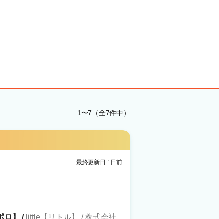
1〜7（全7件中）
最終更新日:1日前
ポロ】 /
little【リトル】 / 株式会社