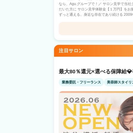
なら、Agu.グループで！／ サロン見学で当
だいた方に サロン見学体験金【１万円】をお
ずっと通える、身近な存在であり続ける 2009
1100店舗以上展開中！ 日数や時間に縛られる働き方ではなく 『あなただけのオリジ
ナルのサロンワーク』をしませんか？ －子育て中のママ－ 好きな曜日に休んで、子ど
もの予定に合わせて早上がり 仕事と家庭のバランスを重視 －休日
好きな日に休んで、好きな時間に帰宅 10連休を取るスタッフ
Agu hair moika 新札幌駅前
ルのプロ選手×Agu. スタイリストとして働きながら、プ
への転職を考えているあなたへ】 Q.顧客がい
新札幌駅 徒歩3分
注目サロン
客は会社の本部が一括対応しているため、顧客
集客満足度94.4%！ Q.業務委託制度がよく分かっていないです… A.確定申告サポート
もあり、簡単・安全の独自システムを導入 何
す Q.病気やトラブルなど何かあった時の収入面って…? A.スタイリストケア制度をご
最大80％還元×選べる保障給
用意 （出産・育児・病気での休業にともなう
件あり ☝だから安心！ 当社は2021年11月19日よりグロース市場へ上場 安心・安全の
業務委託・フリーランス
美容師スタイリ
上場企業サロン ※現時点で美容室経営企業での上場企
日払いで【税込の売上】に対してお支払いなど
『リアル』をぜひ知ってください！ あなたの
す。