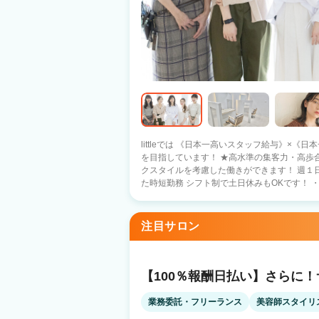
littleでは 《日本一高いスタッフ給与》×《
を目指しています！ ★高水準の集客力・高歩合・シフト制 スタッフ一人ひとりのワー
クスタイルを考慮した働きができます！ 週１日
た時短勤務 シフト制で土日休みもOKです！
ない ・集客がうまくいかない ・希望の日にち
容師になったのにそんな思いをさせたくありません
用しているため、 売上が伸ばしやすい環境で
注目サロン
稼いでくださいね！ ★人間関係の風通しがよくスタッフが成長できる社風 在籍スタッ
フの殆どが中途スタイリストなので 年齢や歴
を盛り上げています！ 〇人気の半個室 〇新規フリー客 月2000名～ 〇高客単価7000～
9000円 〇Jrスタイリスト・30歳以上の方
【100％報酬日払い】さらに
＼＼ 入社１ヵ月スタッフの声 ／／ littleを選んだ美容師さんの 入社１カ月後の声を
集めました♪ 『応募のきっかけ』 ・前職の先輩の紹介（26歳女性） ・自由シフト（31
業務委託・フリーランス
美容師スタイリ
歳女性） ・全国60店舗の安定経営（30歳男性） 『見学・面接のときの印象は？』