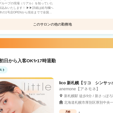
社グループの現場（リアル）を知っていた
振込みいたします！ ▶▶詳細は給与欄へ
年の1号店OPENから現在までで全国
このサロンの他の勤務地
重視・趣味に没頭－
も －二刀流－ フットサ
Agu hair blanca キャポ大谷地
ロとして活躍 【当社グループ
ないので、集客面で不安です… A.新規集
大谷地駅 徒歩4分
0でも問題なく入客できます スタッフ
か困った時には税理士サポートもありま
初日から入客OK✨17時退勤
保障や、結婚の応援金を支給）※一定条
スト
業は『6社』のみ 報酬はすべて
 まずは、サロン見学で当社グループの
“第一歩”を当社グループは応援していま
lico 新札幌【リコ シンサッ
anemone【アネモネ】
新札幌駅 徒歩9分 / 新さっぽろ
北海道札幌市厚別区厚別中央一条
-
月給