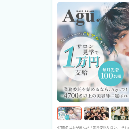
給与や人間関係など、個人の悩みを解消できる
女性） ・見学で一緒に働く人やサロンの雰囲気
数店舗の見学なども実施しております！ まず
4700名以上が選んだ『業務委託サロン』 それがAgu.グル