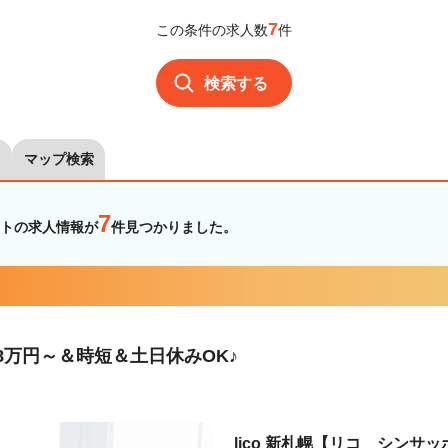
7
この条件の求人数
件
検索する
マップ検索
7
トの求人情報が
件見つかりました。
8万円～＆時短＆土日休みOK♪
lico 新札幌【リコ シンサッ