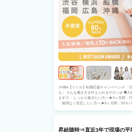
🎉little【リトル】転職応援キャンペーン
も」 そんな働き方を叶えられるサロン🌿 🛡️入社特典🛡️ あなたのペースに合わせて選べ
ます◎ ・しっかり稼ぎたい方へ ▶️3ヶ月間：70％バック保障 （月収目安：約74万円）
・無理なく安定したい方へ ▶️6ヶ月間：50％バック
社特典🛡️ ・５０万円の保障給 （月22日出勤
３０万円の保障給 （短時間・20日出勤） ➡️あなたの働き方に合わせて、最適な条件を
選べる安心サポート✨ 🍀安心の報酬保証🍀 フリー：40％バック 指名 ：50％バック
面貸 ：60％バック 総売上100万（税込）超え
昇給随時⇒直近3年で現場の平
多数在籍！！ 🌷littleの特徴🌷 ・インボイス費用は2%会社が負担 ・売上に応じてしっ