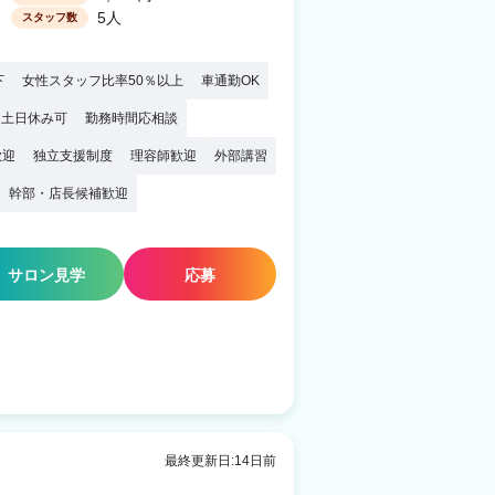
5人
スタッフ数
下
女性スタッフ比率50％以上
車通勤OK
土日休み可
勤務時間応相談
歓迎
独立支援制度
理容師歓迎
外部講習
幹部・店長候補歓迎
サロン見学
応募
最終更新日:14日前