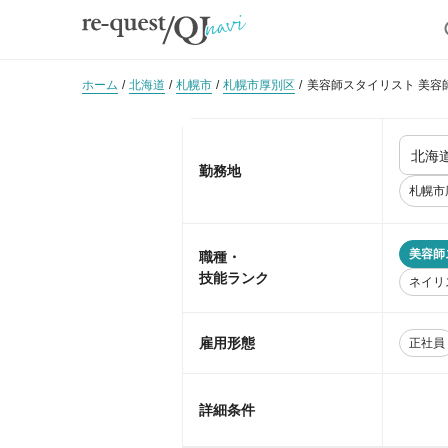
ホーム
北海道
札幌市
札幌市厚別区
美容師スタイリスト 美容
勤務地
札幌市
美容師
職種・
技能ランク
ネイリ
雇用形態
正社員
詳細条件