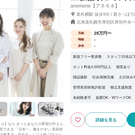
anemone【アネモネ】
新札幌駅 徒歩9分 / 新さっぽろ
北海道札幌市厚別区厚別中央一条
28万円〜
月給
-
時給
-
歩合
新規フリー客多数
スタッフ10名以
カット料金4,000円以上
個室あり
雑誌撮影
社会保険完備
土日休み
管理美容師免許歓迎
独立支援制度
未経験者可
副業OK・WワークOK
詳細を見る