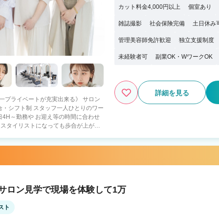
カット料金4,000円以上
個室あり
雑誌撮影
社会保険完備
土日休み
管理美容師免許歓迎
独立支援制度
未経験者可
副業OK・WワークOK
詳細を見る
日本一プライベートが充実出来る》 サロン
4H～勤務や お迎え等の時間に合わせ
 ・スタイリストになっても歩合が上がら
に休みが取れない・少ない せっかく美
！ littleではアシスタントを積極採
す！ プライベートを充実させてしっかり
は関係なくスタッフ全員で協力して お店
も歓迎！ 〇ママパパ美容師も多数活躍中！
！サロン見学で現場を体験して1万
スト
 ・