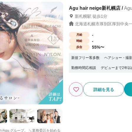
点を解説してくれて優しかった（24歳
を確認できてよかった（25歳女性） 複
Agu hair neige新札幌店 /
Ag
はぜひお気軽にお問合せ下さいね♪
新札幌駅 徒歩1分
北海道札幌市厚別区厚別中央一条6
-
月給
-
時給
55%〜
歩合
新規フリー客多数
ヘアショー・撮
勤務時間応相談
デビューまで2年以
詳細を見る
ープ。 ＼業務委託を始める