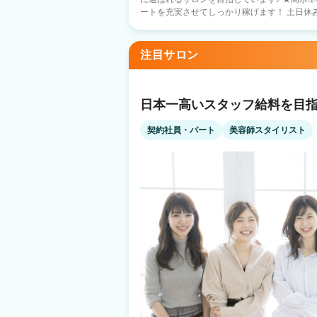
ートを充実させてしっかり稼げます！ 土日休みもOKです！ ★
くスタッフが成長できる社風 在籍スタッフの
は関係なくスタッフ全員で協力して お店を盛り上げています！
備 銀行借入などの資金調達 エリア新規出店 
注目サロン
材料仕入れ 集客・求人 給料計算・事務の援助 
人気の半個室 〇新規フリー客 月2000名～ 〇
〇ママパパ美容師も多数活躍中！ ＼＼ 入社１ヵ月スタッフの声 ／／ littleを選んだ
美容師さんの 入社１カ月後の声を集めました♪ 『応募のきっかけ』 ・前職の先輩の
日本一高いスタッフ給料を目指
介（26歳女性） ・自由シフト（31歳女性） 
性） 『見学・面接のときの印象は？』 ・給与や人間関係など、個人の悩みを解消でき
契約社員・パート
美容師スタイリスト
る点を解説してくれて優しかった（24歳女性
気を確認できてよかった（25歳女性） 複数店舗の見学なども実施しております！ まず
はぜひお気軽にお問合せ下さい♪