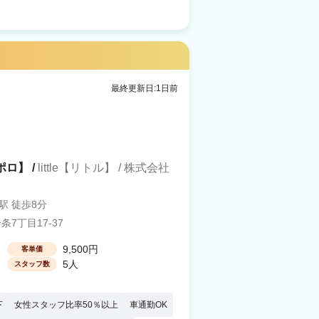
最終更新日:1日前
ポロ】 /
little【リトル】 / 株式会社
駅 徒歩8分
7丁目17-37
9,500円
客単価
5人
スタッフ数
下
女性スタッフ比率50％以上
車通勤OK