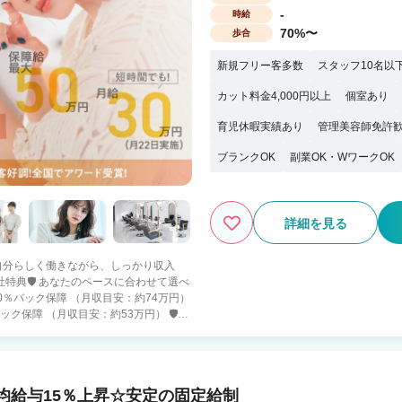
-
時給
70%〜
歩合
新規フリー客多数
スタッフ10名以
カット料金4,000円以上
個室あり
育児休暇実績あり
管理美容師免許
ブランクOK
副業OK・WワークOK
詳細を見る
 「自分らしく働きながら、しっかり収入
保障 （月収目安：約53万円） 🛡️入
） ・４０万円の保障給 （月18日出勤） ・
ると報酬5％UP 100万超えるスタッフ
均給与15％上昇☆安定の固定給制