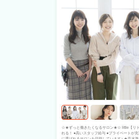
☆★ずっと働きたくなるサロン★☆ little【リトル】なら きっとあなたの希望が叶えら
れる！ ●高いスタッフ給与 ●プライベートが充実できる 「日本一」働きやすい 美容師
に選ばれるサロンを目指しています♪ ★高水準の集客力・高歩合・シフト制 プライベ