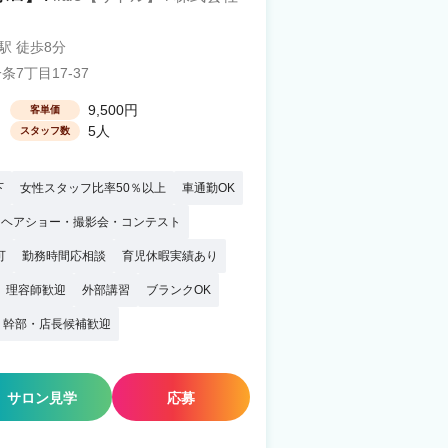
駅 徒歩8分
7丁目17-37
9,500円
客単価
5人
スタッフ数
下
女性スタッフ比率50％以上
車通勤OK
ヘアショー・撮影会・コンテスト
可
勤務時間応相談
育児休暇実績あり
理容師歓迎
外部講習
ブランクOK
幹部・店長候補歓迎
サロン見学
応募