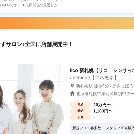
人間関係の風通しがよ
殆どが中途スタイリストなので 年齢や歴
 ★FCオーナー制度完
物件探し、内装外装のサポート 好条件の
スタッフマネジメント 経営サポート 〇
Jrスタイリスト・30歳以上の方も歓迎！
紹
すサロン♪全国に店舗展開中！
・全国90店舗以上の安定経営（30歳男
） ・見学で一緒に働く人やサロンの雰囲
lico 新札幌【リコ シンサッ
anemone【アネモネ】
新札幌駅 徒歩9分 / 新さっぽろ
北海道札幌市厚別区厚別中央一条
20万円〜
月給
1,163円〜
時給
-
歩合
新規フリー客多数
スタッフ10名以