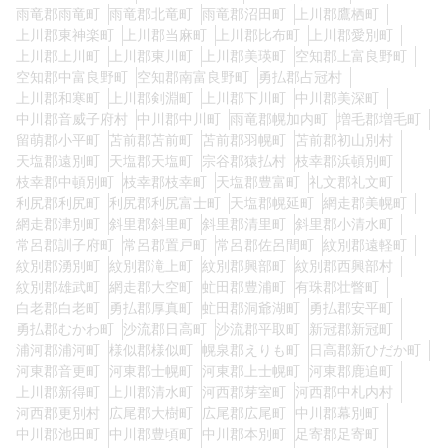
雨竜郡雨竜町
雨竜郡北竜町
雨竜郡沼田町
上川郡鷹栖町
上川郡東神楽町
上川郡当麻町
上川郡比布町
上川郡愛別町
上川郡上川町
上川郡東川町
上川郡美瑛町
空知郡上富良野町
空知郡中富良野町
空知郡南富良野町
勇払郡占冠村
上川郡和寒町
上川郡剣淵町
上川郡下川町
中川郡美深町
中川郡音威子府村
中川郡中川町
雨竜郡幌加内町
増毛郡増毛町
留萌郡小平町
苫前郡苫前町
苫前郡羽幌町
苫前郡初山別村
天塩郡遠別町
天塩郡天塩町
宗谷郡猿払村
枝幸郡浜頓別町
枝幸郡中頓別町
枝幸郡枝幸町
天塩郡豊富町
礼文郡礼文町
利尻郡利尻町
利尻郡利尻富士町
天塩郡幌延町
網走郡美幌町
網走郡津別町
斜里郡斜里町
斜里郡清里町
斜里郡小清水町
常呂郡訓子府町
常呂郡置戸町
常呂郡佐呂間町
紋別郡遠軽町
紋別郡湧別町
紋別郡滝上町
紋別郡興部町
紋別郡西興部村
紋別郡雄武町
網走郡大空町
虻田郡豊浦町
有珠郡壮瞥町
白老郡白老町
勇払郡厚真町
虻田郡洞爺湖町
勇払郡安平町
勇払郡むかわ町
沙流郡日高町
沙流郡平取町
新冠郡新冠町
浦河郡浦河町
様似郡様似町
幌泉郡えりも町
日高郡新ひだか町
河東郡音更町
河東郡士幌町
河東郡上士幌町
河東郡鹿追町
上川郡新得町
上川郡清水町
河西郡芽室町
河西郡中札内村
河西郡更別村
広尾郡大樹町
広尾郡広尾町
中川郡幕別町
中川郡池田町
中川郡豊頃町
中川郡本別町
足寄郡足寄町