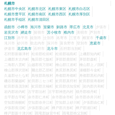
札幌市
札幌市中央区
札幌市北区
札幌市東区
札幌市白石区
札幌市豊平区
札幌市南区
札幌市西区
札幌市厚別区
札幌市手稲区
札幌市清田区
函館市
小樽市
旭川市
室蘭市
釧路市
帯広市
北見市
夕張市
岩見沢市
網走市
留萌市
苫小牧市
稚内市
美唄市
芦別市
江別市
赤平市
紋別市
士別市
名寄市
三笠市
根室市
千歳市
滝川市
砂川市
歌志内市
深川市
富良野市
登別市
恵庭市
伊達市
北広島市
石狩市
北斗市
石狩郡当別町
石狩郡新篠津村
松前郡松前町
松前郡福島町
上磯郡知内町
上磯郡木古内町
亀田郡七飯町
茅部郡鹿部町
茅部郡森町
二海郡八雲町
山越郡長万部町
檜山郡江差町
檜山郡上ノ国町
檜山郡厚沢部町
爾志郡乙部町
奥尻郡奥尻町
瀬棚郡今金町
久遠郡せたな町
島牧郡島牧村
寿都郡寿都町
寿都郡黒松内町
磯谷郡蘭越町
虻田郡ニセコ町
虻田郡真狩村
虻田郡留寿都村
虻田郡喜茂別町
虻田郡京極町
虻田郡倶知安町
岩内郡共和町
岩内郡岩内町
古宇郡泊村
古宇郡神恵内村
積丹郡積丹町
古平郡古平町
余市郡仁木町
余市郡余市町
余市郡赤井川村
空知郡南幌町
空知郡奈井江町
空知郡上砂川町
夕張郡由仁町
夕張郡長沼町
夕張郡栗山町
樺戸郡月形町
樺戸郡浦臼町
樺戸郡新十津川町
雨竜郡妹背牛町
雨竜郡秩父別町