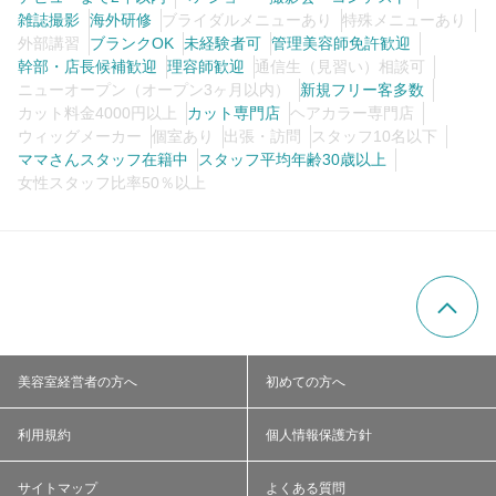
雑誌撮影
海外研修
ブライダルメニューあり
特殊メニューあり
外部講習
ブランクOK
未経験者可
管理美容師免許歓迎
幹部・店長候補歓迎
理容師歓迎
通信生（見習い）相談可
ニューオープン（オープン3ヶ月以内）
新規フリー客多数
カット料金4000円以上
カット専門店
ヘアカラー専門店
ウィッグメーカー
個室あり
出張・訪問
スタッフ10名以下
ママさんスタッフ在籍中
スタッフ平均年齢30歳以上
女性スタッフ比率50％以上
美容室経営者の方へ
初めての方へ
利用規約
個人情報保護方針
サイトマップ
よくある質問