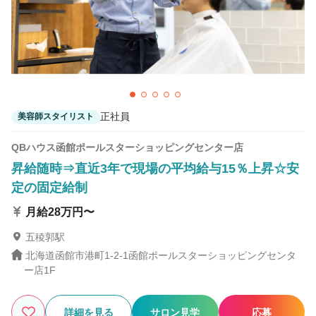
4
この条件の求人数
件
検索する
正社員
美容師スタイリスト
QBハウス函館ポールスターショッピングセンター店
昇給随時⇒直近3年で現場の平均給与15％上昇☆安
定の固定給制
月給28万円〜
五稜郭駅
北海道函館市港町1-2-1函館ポールスターショッピングセンタ
ー店1F
詳細を見る
サロン見学
応募