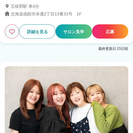
五稜郭駅 車4分
北海道函館市本通2丁目13番33号 1F
詳細を見る
サロン見学
応募
最終更新日:15日前