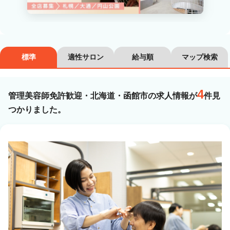
カラーリスト
フロント・レセプション
ヘアメイク・美容部員
アイリスト
標準
適性サロン
給与順
マップ検索
ネイリスト
エステティシャン
講師・インストラクター
営業・販売スタッフ・その他
4
管理美容師免許歓迎・北海道・函館市の求人情報が
件見
つかりました。
雇用形態
正社員
契約社員・パート
業務委託・フリーランス
紹介・派遣
詳細条件
管理美容師免許歓迎
詳細条件を変更