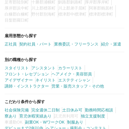
足寄郡陸別町
十勝郡浦幌町
釧路郡釧路町
厚岸郡厚岸町
厚岸郡浜中町
川上郡標茶町
川上郡弟子屈町
阿寒郡鶴居村
白糠郡白糠町
野付郡別海町
標津郡中標津町
標津郡標津町
目梨郡羅臼町
雇用形態から探す
正社員
契約社員・パート
業務委託・フリーランス
紹介・派遣
別の職種から探す
スタイリスト
アシスタント
カラーリスト
フロント・レセプション
ヘアメイク・美容部員
アイデザイナー
ネイリスト
エステティシャン
講師・インストラクター
営業・販売スタッフ・その他
こだわり条件から探す
社会保険完備
完全週休二日制
土日休み可
勤務時間応相談
寮あり
育児休暇実績あり
託児所利用可
独立支援制度
車通勤OK
副業OK・WワークOK
制服あり
デビューまで2年以内
ヘアショー・撮影会・コンテスト