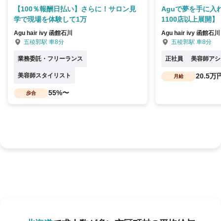
【100％報酬日払い】さらに！サロン見
Aguで夢を手に入
学で現場を体験して1万
1100店以上展開】
Agu hair ivy 函館石川
Agu hair ivy 函館石川
五稜郭駅 車8分
五稜郭駅 車8分
業務委託・フリーランス
正社員
美容師アシ
美容師スタイリスト
20.5万
月給
55%〜
歩合