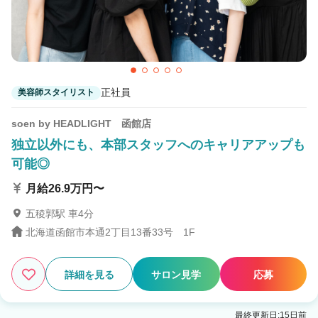
正社員
美容師スタイリスト
soen by HEADLIGHT 函館店
独立以外にも、本部スタッフへのキャリアアップも
可能◎
月給26.9万円〜
五稜郭駅 車4分
北海道函館市本通2丁目13番33号 1F
詳細を見る
サロン見学
応募
最終更新日:15日前