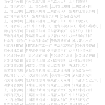
雨竜郡雨竜町
雨竜郡北竜町
雨竜郡沼田町
上川郡鷹栖町
上川郡東神楽町
上川郡当麻町
上川郡比布町
上川郡愛別町
上川郡上川町
上川郡東川町
上川郡美瑛町
空知郡上富良野町
空知郡中富良野町
空知郡南富良野町
勇払郡占冠村
上川郡和寒町
上川郡剣淵町
上川郡下川町
中川郡美深町
中川郡音威子府村
中川郡中川町
雨竜郡幌加内町
増毛郡増毛町
留萌郡小平町
苫前郡苫前町
苫前郡羽幌町
苫前郡初山別村
天塩郡遠別町
天塩郡天塩町
宗谷郡猿払村
枝幸郡浜頓別町
枝幸郡中頓別町
枝幸郡枝幸町
天塩郡豊富町
礼文郡礼文町
利尻郡利尻町
利尻郡利尻富士町
天塩郡幌延町
網走郡美幌町
網走郡津別町
斜里郡斜里町
斜里郡清里町
斜里郡小清水町
常呂郡訓子府町
常呂郡置戸町
常呂郡佐呂間町
紋別郡遠軽町
紋別郡湧別町
紋別郡滝上町
紋別郡興部町
紋別郡西興部村
紋別郡雄武町
網走郡大空町
虻田郡豊浦町
有珠郡壮瞥町
白老郡白老町
勇払郡厚真町
虻田郡洞爺湖町
勇払郡安平町
勇払郡むかわ町
沙流郡日高町
沙流郡平取町
新冠郡新冠町
浦河郡浦河町
様似郡様似町
幌泉郡えりも町
日高郡新ひだか町
河東郡音更町
河東郡士幌町
河東郡上士幌町
河東郡鹿追町
上川郡新得町
上川郡清水町
河西郡芽室町
河西郡中札内村
河西郡更別村
広尾郡大樹町
広尾郡広尾町
中川郡幕別町
中川郡池田町
中川郡豊頃町
中川郡本別町
足寄郡足寄町
足寄郡陸別町
十勝郡浦幌町
釧路郡釧路町
厚岸郡厚岸町