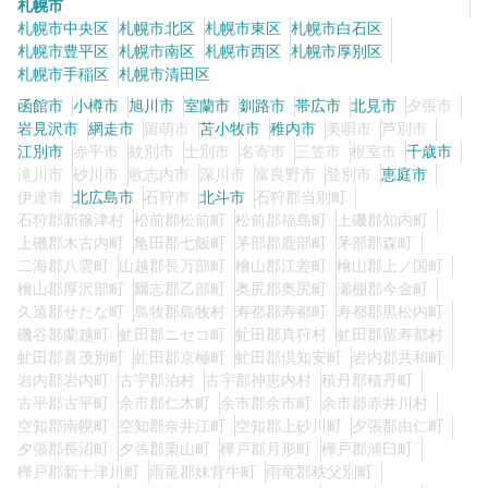
札幌市
札幌市中央区
札幌市北区
札幌市東区
札幌市白石区
札幌市豊平区
札幌市南区
札幌市西区
札幌市厚別区
札幌市手稲区
札幌市清田区
函館市
小樽市
旭川市
室蘭市
釧路市
帯広市
北見市
夕張市
岩見沢市
網走市
留萌市
苫小牧市
稚内市
美唄市
芦別市
江別市
赤平市
紋別市
士別市
名寄市
三笠市
根室市
千歳市
滝川市
砂川市
歌志内市
深川市
富良野市
登別市
恵庭市
伊達市
北広島市
石狩市
北斗市
石狩郡当別町
石狩郡新篠津村
松前郡松前町
松前郡福島町
上磯郡知内町
上磯郡木古内町
亀田郡七飯町
茅部郡鹿部町
茅部郡森町
二海郡八雲町
山越郡長万部町
檜山郡江差町
檜山郡上ノ国町
檜山郡厚沢部町
爾志郡乙部町
奥尻郡奥尻町
瀬棚郡今金町
久遠郡せたな町
島牧郡島牧村
寿都郡寿都町
寿都郡黒松内町
磯谷郡蘭越町
虻田郡ニセコ町
虻田郡真狩村
虻田郡留寿都村
虻田郡喜茂別町
虻田郡京極町
虻田郡倶知安町
岩内郡共和町
岩内郡岩内町
古宇郡泊村
古宇郡神恵内村
積丹郡積丹町
古平郡古平町
余市郡仁木町
余市郡余市町
余市郡赤井川村
空知郡南幌町
空知郡奈井江町
空知郡上砂川町
夕張郡由仁町
夕張郡長沼町
夕張郡栗山町
樺戸郡月形町
樺戸郡浦臼町
樺戸郡新十津川町
雨竜郡妹背牛町
雨竜郡秩父別町