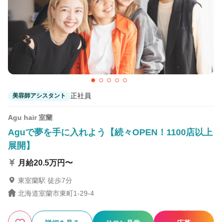
2
この条件の求人数
件
検索する
正社員
美容師アシスタント
Agu hair 室蘭
Aguで夢を手に入れよう【続々OPEN！1100店以上
展開】
月給20.5万円〜
東室蘭駅 徒歩7分
北海道室蘭市東町1-29-4