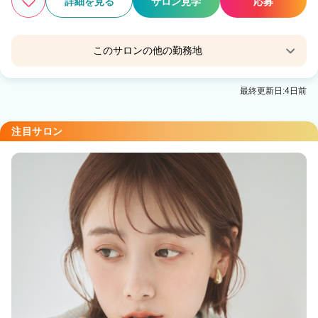
詳細を見る
サロン見学
応募
このサロンの他の勤務地
Agu hair over室蘭
最終更新日:4日前
東室蘭駅 徒歩3分
注目サロン