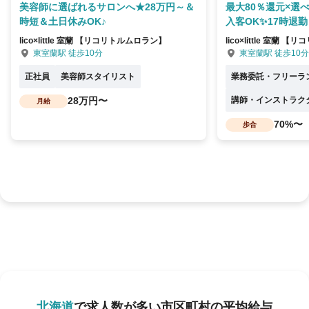
美容師に選ばれるサロンへ★28万円～＆
最大80％還元×選
時短＆土日休みOK♪
入客OK✨17時退勤
lico×little 室蘭 【リコリトルムロラン】
lico×little 室蘭
東室蘭駅 徒歩10分
東室蘭駅 徒歩10分
正社員
美容師スタイリスト
業務委託・フリーラ
28万円〜
講師・インストラク
月給
70%〜
歩合
北海道
で求人数が多い市区町村の平均給与