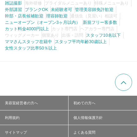
雑誌撮影
海外研修
ブライダルメニューあり
特殊メニューあり
外部講習
ブランクOK
未経験者可
管理美容師免許歓迎
幹部・店長候補歓迎
理容師歓迎
通信生（見習い）相談可
ニューオープン（オープン3ヶ月以内）
新規フリー客多数
カット料金4000円以上
カット専門店
ヘアカラー専門店
ウィッグメーカー
個室あり
出張・訪問
スタッフ10名以下
ママさんスタッフ在籍中
スタッフ平均年齢30歳以上
女性スタッフ比率50％以上
美容室経営者の方へ
初めての方へ
利用規約
個人情報保護方針
サイトマップ
よくある質問