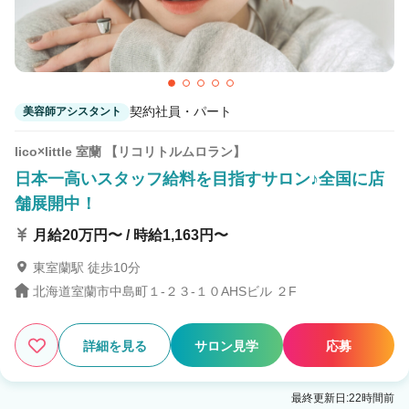
契約社員・パート
美容師アシスタント
lico×little 室蘭 【リコリトルムロラン】
日本一高いスタッフ給料を目指すサロン♪全国に店
舗展開中！
月給20万円〜 / 時給1,163円〜
東室蘭駅 徒歩10分
北海道室蘭市中島町１-２３-１０AHSビル ２F
詳細を見る
サロン見学
応募
最終更新日:22時間前