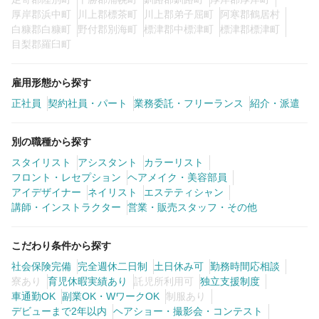
厚岸郡浜中町
川上郡標茶町
川上郡弟子屈町
阿寒郡鶴居村
白糠郡白糠町
野付郡別海町
標津郡中標津町
標津郡標津町
目梨郡羅臼町
雇用形態から探す
正社員
契約社員・パート
業務委託・フリーランス
紹介・派遣
別の職種から探す
スタイリスト
アシスタント
カラーリスト
フロント・レセプション
ヘアメイク・美容部員
アイデザイナー
ネイリスト
エステティシャン
講師・インストラクター
営業・販売スタッフ・その他
こだわり条件から探す
社会保険完備
完全週休二日制
土日休み可
勤務時間応相談
寮あり
育児休暇実績あり
託児所利用可
独立支援制度
車通勤OK
副業OK・WワークOK
制服あり
デビューまで2年以内
ヘアショー・撮影会・コンテスト