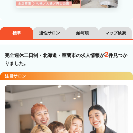
カラーリスト
フロント・レセプション
ヘアメイク・美容部員
アイリスト
標準
適性サロン
給与順
マップ検索
ネイリスト
エステティシャン
講師・インストラクター
営業・販売スタッフ・その他
2
完全週休二日制・北海道・室蘭市の求人情報が
件見つか
りました。
雇用形態
注目サロン
正社員
契約社員・パート
業務委託・フリーランス
紹介・派遣
詳細条件
完全週休二日制
詳細条件を変更