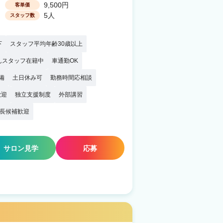
9,500円
客単価
5人
スタッフ数
下
スタッフ平均年齢30歳以上
んスタッフ在籍中
車通勤OK
備
土日休み可
勤務時間応相談
歓迎
独立支援制度
外部講習
長候補歓迎
サロン見学
応募