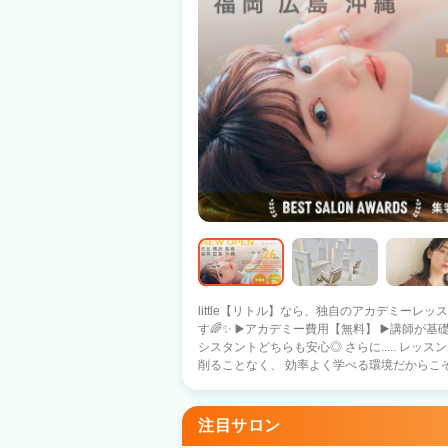
little【リトル】なら、独自のアカデミーレッ
す🌈✨ ▶️アカデミー費用【無料】 ▶️講師が基礎からしっかりサポート ▶️新卒・中途ア
シスタントどちらも安心◎ さらに..... レッスンは勤務時間内に実施！ 自分のお休みを
削ることなく、 効率よく学べる環境だからこそ
～・～・～・～・～・～・～・～・～ ・カット以外できるアシスタント ・カットまで
できるのにデビュー出来ない🌀 ・お店の方針
トとして活躍したい🌀 そんな方には..... 3か月～半年後デビュープランあり！ ✅基本給
注目サロン
26万円スタート👑 ✅デビュースタイリストの平均給与35万円