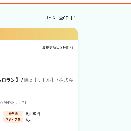
1〜6（全6件中）
最終更新日:7時間前
ルムロラン】 /
little【リトル】 / 株式会
AHSビル ２F
9,500円
客単価
5人
スタッフ数