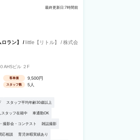
最終更新日:7時間前
ルムロラン】 /
little【リトル】 / 株式会
AHSビル ２F
9,500円
客単価
5人
スタッフ数
下
スタッフ平均年齢30歳以上
んスタッフ在籍中
車通勤OK
・撮影会・コンテスト
雑誌撮影
間応相談
育児休暇実績あり