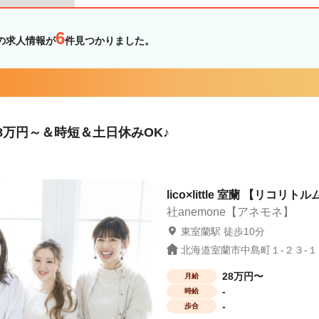
6
市の求人情報が
件見つかりました。
8万円～＆時短＆土日休みOK♪
lico×little 室蘭 【リコリト
社anemone【アネモネ】
東室蘭駅 徒歩10分
北海道室蘭市中島町１-２３-１０
28万円〜
月給
-
時給
-
歩合