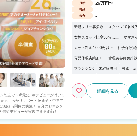
26万円〜
月給
-
時給
-
歩合
新規フリー客多数
スタッフ10名以
女性スタッフ比率50％以上
ママさ
カット料金4,000円以上
社会保険完
育児休暇実績あり
管理美容師免許
ブランクOK
未経験者可
幹部・店
詳細を見る
スン制度で ✨🌈最短1年デビューが叶いま
 最短デビューが実現できます👍！
でなかなか進めない🌀 ・早くスタイリス
💎 即戦力の方をしっかり