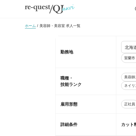
ホーム
美容師・美容室 求人一覧
勤務地
室蘭市
美容師
職種・
技能ランク
ネイリ
雇用形態
正社員
詳細条件
カット料