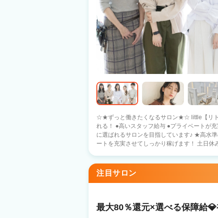
☆★ずっと働きたくなるサロン★☆ little【リトル】なら きっとあなたの希望が叶えら
れる！ ●高いスタッフ給与 ●プライベートが充実できる 「日本一」働きやすい 美容師
に選ばれるサロンを目指しています♪ ★高水準の集客力・高歩合・シフト制 プライベ
ートを充実させてしっかり稼げます！ 土日休みもOKです！ ★
くスタッフが成長できる社風 在籍スタッフの
は関係なくスタッフ全員で協力して お店を盛り上げています！
備 銀行借入などの資金調達 エリア新規出店 
注目サロン
材料仕入れ 集客・求人 給料計算・事務の援助 
人気の半個室 〇新規フリー客 月2000名～ 〇
〇ママパパ美容師も多数活躍中！ ＼＼ 入社１ヵ月スタッフの声 ／／ littleを選んだ
美容師さんの 入社１カ月後の声を集めました♪ 『応募のきっかけ』 ・前職の先輩の
最大80％還元×選べる保障給
介（26歳女性） ・自由シフト（31歳女性） 