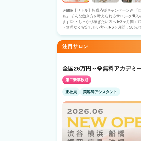
🎉little【リトル】転職応援キャンペーン
も」 そんな働き方を叶えられるサロン🌿 🛡️入社特典🛡️ あなたのペースに合わせて選べ
ます◎ ・しっかり稼ぎたい方へ ▶️3ヶ月間：70％バック保障 （月収目安：約74万円）
・無理なく安定したい方へ ▶️6ヶ月間：50％バック
社特典🛡️ ・５０万円の保障給 （月22日出勤
３０万円の保障給 （短時間・20日出勤） ➡️あなたの働き方に合わせて、最適な条件を
選べる安心サポート✨ 🍀安心の報酬保証🍀 フリー：40％バック 指名 ：50％バック
注目サロン
面貸 ：60％バック 総売上100万（税込）超え
多数在籍！！ 🌷littleの特徴🌷 ・インボイス費用は2%会社が負担 ・売上に応じてしっ
かりスタッフに還元 ・シェアサロンは場所代０
でボーナスまたは社員旅行制度アリ（韓国予定） 💠お休み 【自由出勤】です♪ 
全国26万円～💎無料アカデミ
日 👉 しっかり収入を得たい方 ・月10日 
る方 ・月15日 👉 自分らしいペースで安定
第二新卒歓迎
環境を整えております🤝 🔄️正社員 ⇔ 業務委託 切り替えOK ✔️まずは正社員で安定 ✔️
慣れたら業務委託に挑戦 ➡️ライフステージが変わっても
正社員
美容師アシスタント
でもOK】【履歴書不要】 まずは見学・ご相談
✨ 無理なく、でもちゃんと稼げる。 そんな働き方を探している方へ。 little【リトル】
で新しいスタートを始めてみませんか？✨