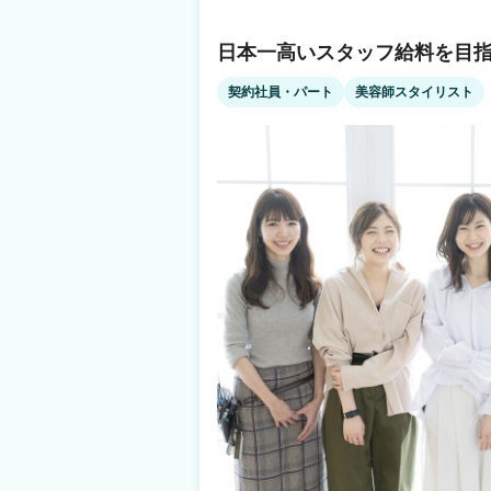
評価します◎ little【リトル】でスタイリストデビューして 自由で楽しい美容師ライフ
をスタートしませんか？ 📩【オンラインでもOK】【履歴書不要】 まずは見学・ご相
談だけでもOK！ お気軽にご応募ください✨
日本一高いスタッフ給料を目指
契約社員・パート
美容師スタイリスト