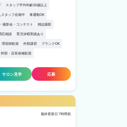
下
スタッフ平均年齢30歳以上
んスタッフ在籍中
車通勤OK
・撮影会・コンテスト
雑誌撮影
間応相談
育児休暇実績あり
理容師歓迎
外部講習
ブランクOK
幹部・店長候補歓迎
サロン見学
応募
最終更新日:7時間前