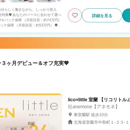
 「自分らしく働きながら、しっかり収入
詳細を見る
保障 （月収目安：約53万円） 🛡️入
） ・４０万円の保障給 （月18日出勤） ・
ると報酬5％UP 100万超えるスタッフ
円＆80％バック ・店舗の目標売上達成
・月６
ー３ヶ月デビュー＆オフ充実💖
 プライベートとのバランスを重視してい
して働きたい方 ➡️人生をより豊かにできる
続けられます 📩【オンライン
だけでもOK！ お気軽にご応募ください
lico×little 室蘭 【リコリト
社anemone【アネモネ】
東室蘭駅 徒歩10分
北海道室蘭市中島町１-２３-１０