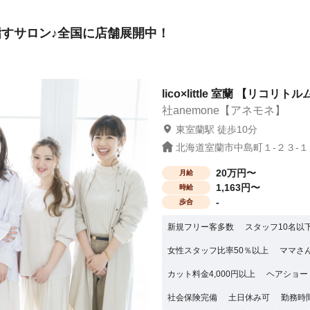
すサロン♪全国に店舗展開中！
lico×little 室蘭 【リコリト
社anemone【アネモネ】
東室蘭駅 徒歩10分
北海道室蘭市中島町１-２３-１０
20万円〜
月給
1,163円〜
時給
-
歩合
新規フリー客多数
スタッフ10名以
女性スタッフ比率50％以上
ママさ
カット料金4,000円以上
ヘアショー
社会保険完備
土日休み可
勤務時