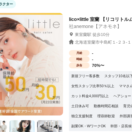
ラクター
） ・見学で一緒に働く人やサロンの雰囲
lico×little 室蘭 【リコリト
社anemone【アネモネ】
東室蘭駅 徒歩10分
北海道室蘭市中島町１-２３-１０
-
月給
-
時給
70%〜
歩合
新規フリー客多数
スタッフ10名以
女性スタッフ比率50％以上
ママさ
カット料金4,000円以上
ヘアショー
土日休み可
勤務時間応相談
育児
独立支援制度
理容師歓迎
外部講
副業OK・WワークOK
幹部・店長候