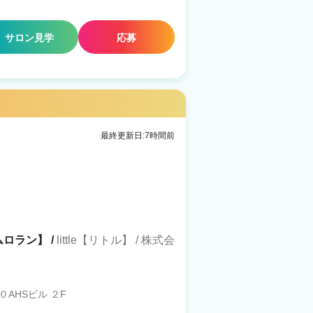
サロン見学
応募
最終更新日:7時間前
ルムロラン】 /
little【リトル】 / 株式会
AHSビル ２F