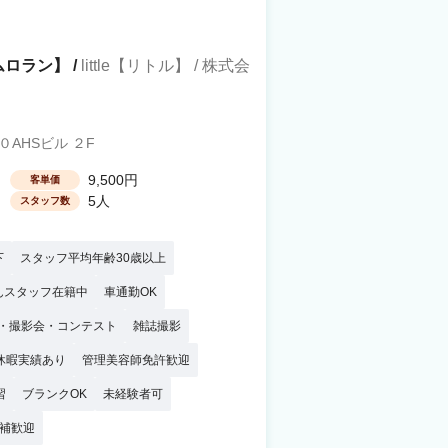
ルムロラン】 /
little【リトル】 / 株式会
AHSビル ２F
9,500円
客単価
5人
スタッフ数
下
スタッフ平均年齢30歳以上
んスタッフ在籍中
車通勤OK
・撮影会・コンテスト
雑誌撮影
休暇実績あり
管理美容師免許歓迎
習
ブランクOK
未経験者可
補歓迎