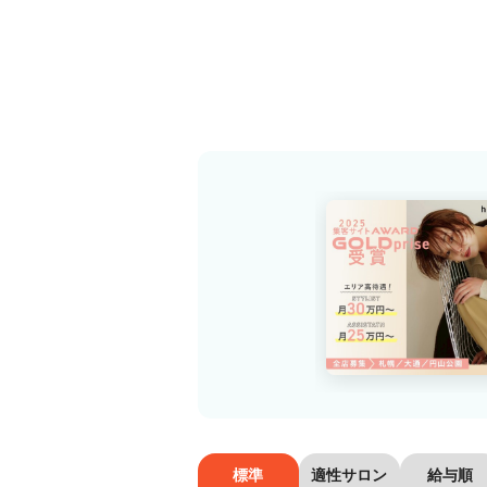
標準
適性サロン
給与順