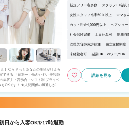
新規フリー客多数
スタッフ10名以
女性スタッフ比率50％以上
ママさ
カット料金4,000円以上
ヘアショー
社会保険完備
土日休み可
勤務時
管理美容師免許歓迎
独立支援制度
未経験者可
副業OK・WワークOK
詳細を見る
人間関係の風通しがよ
殆どが中途スタイリストなので 年齢や歴
 ★FCオーナー制度完
物件探し、内装外装のサポート 好条件の
スタッフマネジメント 経営サポート 〇
Jrスタイリスト・30歳以上の方も歓迎！
紹
初日から入客OK✨17時退勤
・全国90店舗以上の安定経営（30歳男