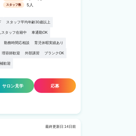
5人
スタッフ数
下
スタッフ平均年齢30歳以上
んスタッフ在籍中
車通勤OK
勤務時間応相談
育児休暇実績あり
理容師歓迎
外部講習
ブランクOK
補歓迎
サロン見学
応募
最終更新日:14日前