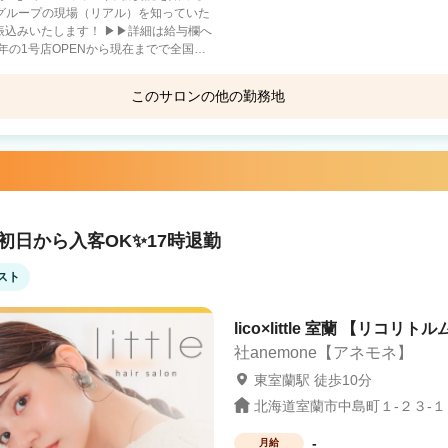
社グループの現場（リアル）を知っていた
振込みいたします！ ▶▶詳細は給与欄へ
年の1号店OPENから現在までで全国
このサロンの他の勤務地
重視・趣味に没頭－
も －二刀流－ フットサ
ロとして活躍 【当社グループ
ないので、集客面で不安です… A.新規集
0でも問題なく入客できます スタッフ
か困った時には税理士サポートもありま
初日から入客OK✨17時退勤
保障や、結婚の応援金を支給）※一定条
スト
業は『6社』のみ 報酬はすべて
 まずは、サロン見学で当社グループの
“第一歩”を当社グループは応援していま
lico×little 室蘭 【リコリト
社anemone【アネモネ】
東室蘭駅 徒歩10分
北海道室蘭市中島町１-２３-１０
-
月給