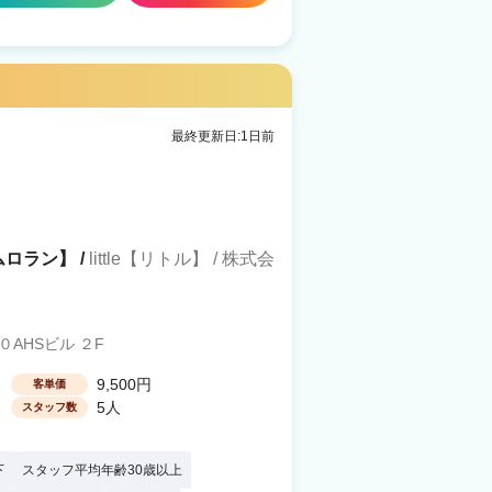
最終更新日:1日前
ルムロラン】 /
little【リトル】 / 株式会
AHSビル ２F
9,500円
客単価
5人
スタッフ数
下
スタッフ平均年齢30歳以上