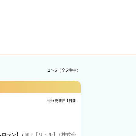
1〜5（全5件中）
最終更新日:1日前
ルムロラン】 /
little【リトル】 / 株式会