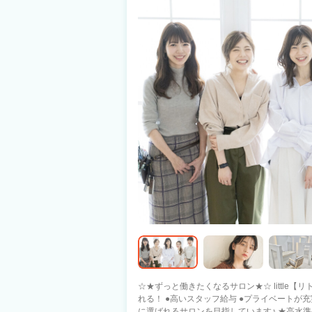
☆★ずっと働きたくなるサロン★☆ little【リトル】なら きっとあなたの希望が叶えら
れる！ ●高いスタッフ給与 ●プライベートが充実できる 「日本一」働きやすい 美容師
に選ばれるサロンを目指しています♪ ★高水準の集客力・高歩合・シフト制 プライベ