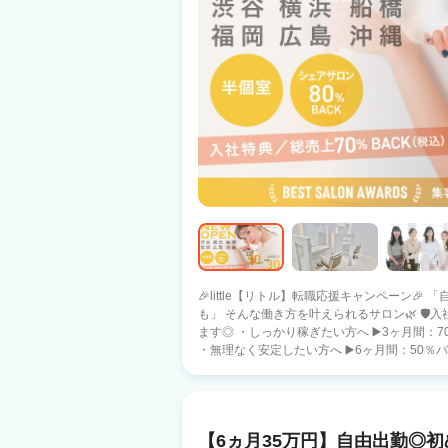
🎉little【リトル】転職応援キャンペーン
も」 そんな働き方を叶えられるサロン🌿 🛡️入社特典🛡️ あなたのペースに合わせて選べ
ます◎ ・しっかり稼ぎたい方へ ▶️3ヶ月間：70％バック保障 （月収目安：約74万円）
・無理なく安定したい方へ ▶️6ヶ月間：50％バック
社特典🛡️ ・５０万円の保障給 （月22日出勤
３０万円の保障給 （短時間・20日出勤） ➡️あなたの働き方に合わせて、最適な条件を
選べる安心サポート✨ 🍀安心の報酬保証🍀 フリー：40％バック 指名 ：50％バック
面貸 ：60％バック 総売上100万（税込）超え
【6ヵ月35万円】自由出勤◎
多数在籍！！ 🌷littleの特徴🌷 ・インボイス費用は2%会社が負担 ・売上に応じてしっ