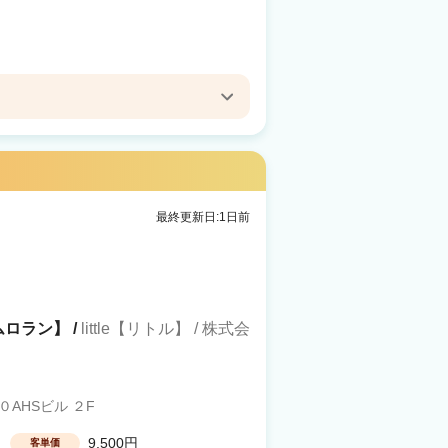
最終更新日:1日前
ルムロラン】 /
little【リトル】 / 株式会
AHSビル ２F
9,500円
客単価