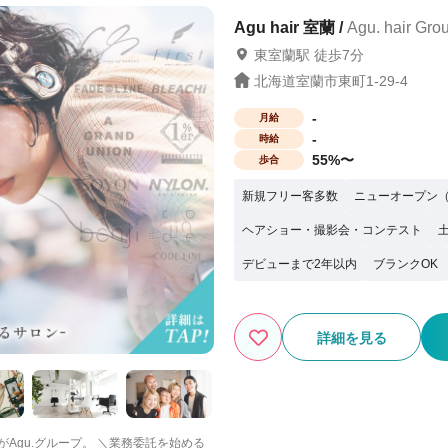
点を解説してくれて優しかった（24歳
を確認できてよかった（25歳女性） 複
Agu hair 室蘭 /
Agu. hair 
はぜひお気軽にお問合せ下さいね♪
東室蘭駅 徒歩7分
北海道室蘭市東町1-29-4
-
月給
-
時給
55%〜
歩合
新規フリー客多数
ニューオープン（
ヘアショー・撮影会・コンテスト
デビューまで2年以内
ブランクOK
詳細を見る
ープ。 ＼業務委託を始める