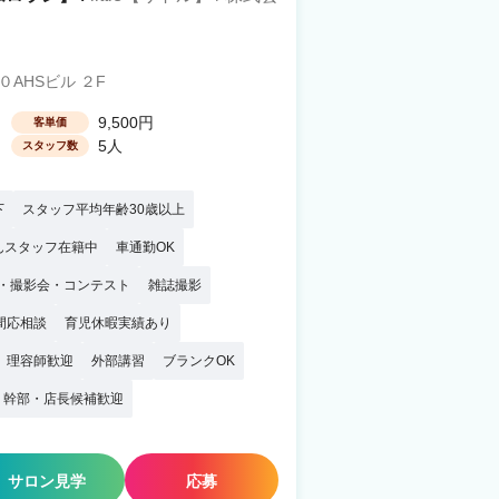
AHSビル ２F
9,500円
客単価
5人
スタッフ数
下
スタッフ平均年齢30歳以上
んスタッフ在籍中
車通勤OK
・撮影会・コンテスト
雑誌撮影
間応相談
育児休暇実績あり
理容師歓迎
外部講習
ブランクOK
幹部・店長候補歓迎
サロン見学
応募