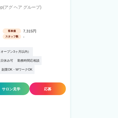
Group(アグ ヘア グループ)
7,315円
客単価
-
スタッフ数
オープン3ヶ月以内）
土日休み可
勤務時間応相談
副業OK・WワークOK
サロン見学
応募