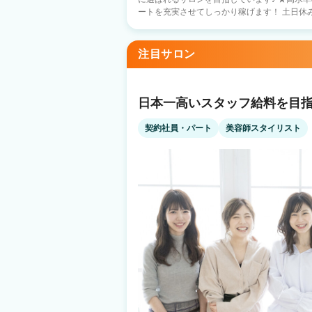
ートを充実させてしっかり稼げます！ 土日休みもOKです！ ★
くスタッフが成長できる社風 在籍スタッフの
は関係なくスタッフ全員で協力して お店を盛り上げています！
備 銀行借入などの資金調達 エリア新規出店 
注目サロン
材料仕入れ 集客・求人 給料計算・事務の援助 
人気の半個室 〇新規フリー客 月2000名～ 〇
〇ママパパ美容師も多数活躍中！ ＼＼ 入社１ヵ月スタッフの声 ／／ littleを選んだ
美容師さんの 入社１カ月後の声を集めました♪ 『応募のきっかけ』 ・前職の先輩の
日本一高いスタッフ給料を目指
介（26歳女性） ・自由シフト（31歳女性） 
性） 『見学・面接のときの印象は？』 ・給与や人間関係など、個人の悩みを解消でき
契約社員・パート
美容師スタイリスト
る点を解説してくれて優しかった（24歳女性
気を確認できてよかった（25歳女性） 複数店舗の見学なども実施しております！ まず
はぜひお気軽にお問合せ下さい♪