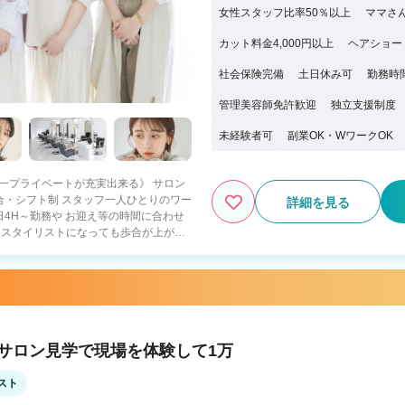
女性スタッフ比率50％以上
ママさ
カット料金4,000円以上
ヘアショー
社会保険完備
土日休み可
勤務時
管理美容師免許歓迎
独立支援制度
未経験者可
副業OK・WワークOK
日本一プライベートが充実出来る》 サロン
詳細を見る
4H～勤務や お迎え等の時間に合わせ
 ・スタイリストになっても歩合が上がら
に休みが取れない・少ない せっかく美
！ littleではアシスタントを積極採
す！ プライベートを充実させてしっかり
は関係なくスタッフ全員で協力して お店
も歓迎！ 〇ママパパ美容師も多数活躍中！
！サロン見学で現場を体験して1万
スト
 ・