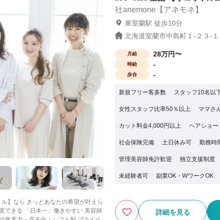
社anemone【アネモネ】
東室蘭駅 徒歩10分
北海道室蘭市中島町１-２３-１０
28万円〜
月給
-
時給
-
歩合
新規フリー客多数
スタッフ10名以
女性スタッフ比率50％以上
ママさ
カット料金4,000円以上
ヘアショー
社会保険完備
土日休み可
勤務時
管理美容師免許歓迎
独立支援制度
未経験者可
副業OK・WワークOK
詳細を見る