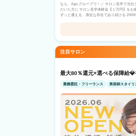
なら、Agu.グループで！／ サロン見学で当
だいた方に サロン見学体験金【１万円】をお
ずっと通える、身近な存在であり続ける 2009
1100店舗以上展開中！ 日数や時間に縛られる働き方ではなく 『あなただけのオリジ
ナルのサロンワーク』をしませんか？ －子育て中のママ－ 好きな曜日に休んで、子ど
もの予定に合わせて早上がり 仕事と家庭のバランスを重視 －休日
好きな日に休んで、好きな時間に帰宅 10連休を取るスタッフ
Agu hair over室蘭
ルのプロ選手×Agu. スタイリストとして働きながら、プ
への転職を考えているあなたへ】 Q.顧客がい
東室蘭駅 徒歩3分
注目サロン
客は会社の本部が一括対応しているため、顧客
集客満足度94.4%！ Q.業務委託制度がよく分かっていないです… A.確定申告サポート
もあり、簡単・安全の独自システムを導入 何
す Q.病気やトラブルなど何かあった時の収入面って…? A.スタイリストケア制度をご
最大80％還元×選べる保障給
用意 （出産・育児・病気での休業にともなう
件あり ☝だから安心！ 当社は2021年11月19日よりグロース市場へ上場 安心・安全の
業務委託・フリーランス
美容師スタイリ
上場企業サロン ※現時点で美容室経営企業での上場企
日払いで【税込の売上】に対してお支払いなど
『リアル』をぜひ知ってください！ あなたの
す。