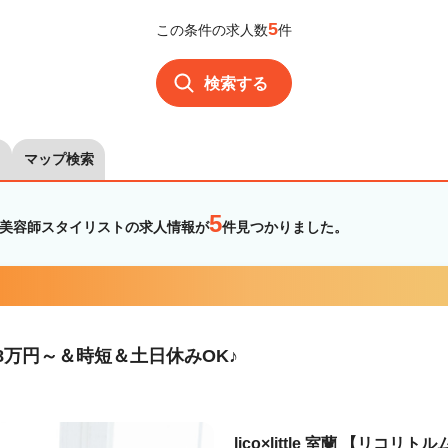
5
この条件の求人数
件
検索する
マップ検索
5
・美容師スタイリストの求人情報が
件見つかりました。
8万円～＆時短＆土日休みOK♪
lico×little 室蘭 【リコリト