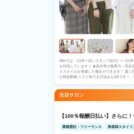
littleでは 《日本一高いスタッフ給与》×《
を目指しています！ ★高水準の集客力・高歩合・シフト制 スタッフ一人ひとりのワー
クスタイルを考慮した働きができます！ 週１日
た時短勤務 シフト制で土日休みもOKです！
ない ・集客がうまくいかない ・希望の日にち
容師になったのにそんな思いをさせたくありません
用しているため、 売上が伸ばしやすい環境で
注目サロン
稼いでくださいね！ ★人間関係の風通しがよくスタッフが成長できる社風 在籍スタッ
フの殆どが中途スタイリストなので 年齢や歴
を盛り上げています！ 〇人気の半個室 〇新規フリー客 月2000名～ 〇高客単価7000～
9000円 〇Jrスタイリスト・30歳以上の方
【100％報酬日払い】さらに
＼＼ 入社１ヵ月スタッフの声 ／／ littleを選んだ美容師さんの 入社１カ月後の声を
集めました♪ 『応募のきっかけ』 ・前職の先輩の紹介（26歳女性） ・自由シフト（31
業務委託・フリーランス
美容師スタイリ
歳女性） ・全国60店舗の安定経営（30歳男性） 『見学・面接のときの印象は？』