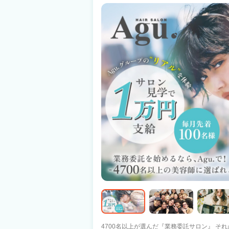
給与や人間関係など、個人の悩みを解消できる
女性） ・見学で一緒に働く人やサロンの雰囲気
数店舗の見学なども実施しております！ まず
4700名以上が選んだ『業務委託サロン』 それがAgu.グル