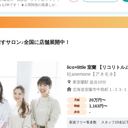
人間関係の風通しがよ
殆どが中途スタイリストなので 年齢や歴
 ★FCオーナー制度完
物件探し、内装外装のサポート 好条件の
スタッフマネジメント 経営サポート 〇
Jrスタイリスト・30歳以上の方も歓迎！
紹
すサロン♪全国に店舗展開中！
・全国90店舗以上の安定経営（30歳男
） ・見学で一緒に働く人やサロンの雰囲
lico×little 室蘭 【リコリト
社anemone【アネモネ】
東室蘭駅 徒歩10分
北海道室蘭市中島町１-２３-１０
20万円〜
月給
1,163円〜
時給
-
歩合
新規フリー客多数
スタッフ10名以