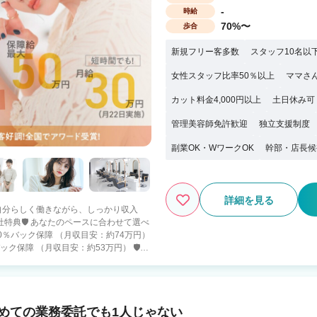
-
時給
70%〜
歩合
新規フリー客多数
スタッフ10名以
女性スタッフ比率50％以上
ママさ
カット料金4,000円以上
土日休み可
管理美容師免許歓迎
独立支援制度
副業OK・WワークOK
幹部・店長候
詳細を見る
 「自分らしく働きながら、しっかり収入
保障 （月収目安：約53万円） 🛡️入
） ・４０万円の保障給 （月18日出勤） ・
ると報酬5％UP 100万超えるスタッフ
初めての業務委託でも1人じゃない