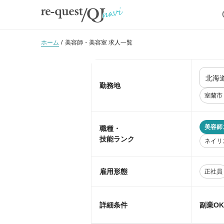
ホーム
美容師・美容室 求人一覧
勤務地
室蘭市
美容師
職種・
技能ランク
ネイリ
雇用形態
正社員
詳細条件
副業O