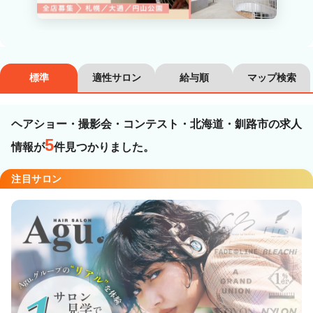
カラーリスト
フロント・レセプション
ヘアメイク・美容部員
アイリスト
標準
適性サロン
給与順
マップ検索
ネイリスト
エステティシャン
講師・インストラクター
営業・販売スタッフ・その他
ヘアショー・撮影会・コンテスト・北海道・釧路市の求人
5
情報が
件見つかりました。
雇用形態
注目サロン
正社員
契約社員・パート
業務委託・フリーランス
紹介・派遣
詳細条件
ヘアショー・撮影会・コンテスト
詳細条件を変更