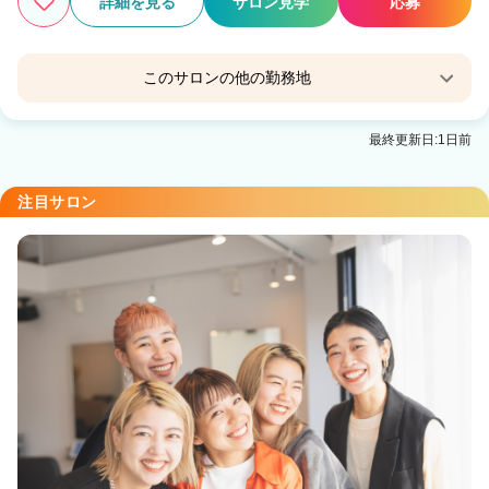
詳細を見る
サロン見学
応募
このサロンの他の勤務地
Agu hair leet釧路愛国
最終更新日:1日前
釧路駅 徒歩20分
注目サロン