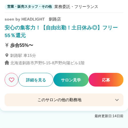
業務委託・フリーランス
営業・販売スタッフ・その他
soen by HEADLIGHT 釧路店
安心の集客力！【自由出勤！土日休み◎】フリー
55％還元
歩合55%〜
釧路駅 車15分
北海道釧路市芦野5-15-8芦野向陽ビル1階
詳細を見る
サロン見学
応募
このサロンの他の勤務地
soen by HEADLIGHT 釧路若松町店
最終更新日:14日前
釧路駅 徒歩13分