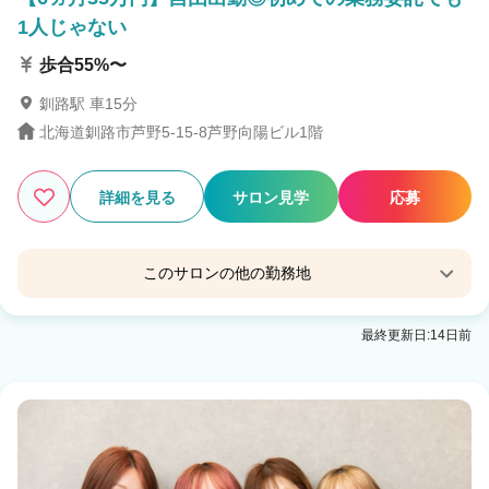
1人じゃない
歩合55%〜
釧路駅 車15分
北海道釧路市芦野5-15-8芦野向陽ビル1階
詳細を見る
サロン見学
応募
このサロンの他の勤務地
soen by HEADLIGHT 釧路若松町店
最終更新日:14日前
釧路駅 徒歩13分