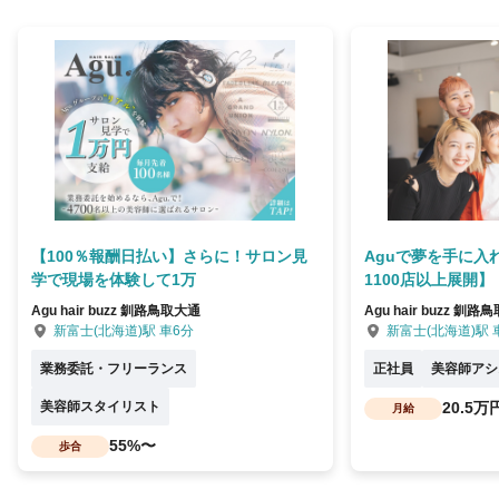
【100％報酬日払い】さらに！サロン見
Aguで夢を手に入
学で現場を体験して1万
1100店以上展開】
Agu hair buzz 釧路鳥取大通
Agu hair buzz 釧
新富士(北海道)駅 車6分
新富士(北海道)駅 
業務委託・フリーランス
正社員
美容師アシ
美容師スタイリスト
20.5万
月給
55%〜
歩合