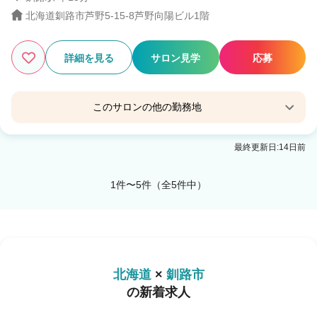
北海道釧路市芦野5-15-8芦野向陽ビル1階
詳細を見る
サロン見学
応募
このサロンの他の勤務地
soen by HEADLIGHT 釧路若松町店
最終更新日:14日前
釧路駅 徒歩13分
1件〜5件（全5件中）
北海道
×
釧路市
の新着求人