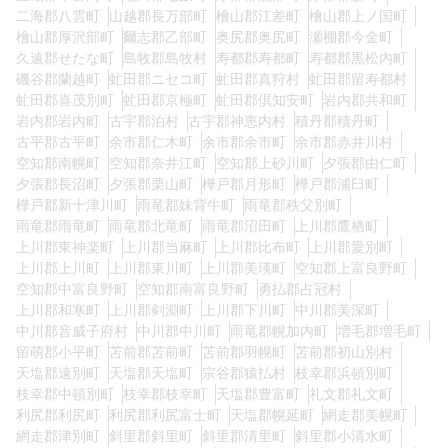
二海郡八雲町
山越郡長万部町
檜山郡江差町
檜山郡上ノ国町
檜山郡厚沢部町
爾志郡乙部町
奥尻郡奥尻町
瀬棚郡今金町
久遠郡せたな町
島牧郡島牧村
寿都郡寿都町
寿都郡黒松内町
磯谷郡蘭越町
虻田郡ニセコ町
虻田郡真狩村
虻田郡留寿都村
虻田郡喜茂別町
虻田郡京極町
虻田郡倶知安町
岩内郡共和町
岩内郡岩内町
古宇郡泊村
古宇郡神恵内村
積丹郡積丹町
古平郡古平町
余市郡仁木町
余市郡余市町
余市郡赤井川村
空知郡南幌町
空知郡奈井江町
空知郡上砂川町
夕張郡由仁町
夕張郡長沼町
夕張郡栗山町
樺戸郡月形町
樺戸郡浦臼町
樺戸郡新十津川町
雨竜郡妹背牛町
雨竜郡秩父別町
雨竜郡雨竜町
雨竜郡北竜町
雨竜郡沼田町
上川郡鷹栖町
上川郡東神楽町
上川郡当麻町
上川郡比布町
上川郡愛別町
上川郡上川町
上川郡東川町
上川郡美瑛町
空知郡上富良野町
空知郡中富良野町
空知郡南富良野町
勇払郡占冠村
上川郡和寒町
上川郡剣淵町
上川郡下川町
中川郡美深町
中川郡音威子府村
中川郡中川町
雨竜郡幌加内町
増毛郡増毛町
留萌郡小平町
苫前郡苫前町
苫前郡羽幌町
苫前郡初山別村
天塩郡遠別町
天塩郡天塩町
宗谷郡猿払村
枝幸郡浜頓別町
枝幸郡中頓別町
枝幸郡枝幸町
天塩郡豊富町
礼文郡礼文町
利尻郡利尻町
利尻郡利尻富士町
天塩郡幌延町
網走郡美幌町
網走郡津別町
斜里郡斜里町
斜里郡清里町
斜里郡小清水町