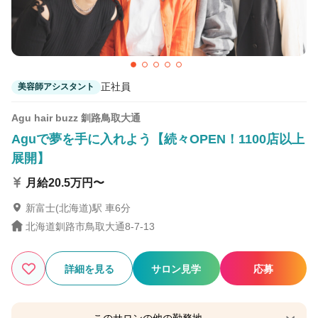
正社員
美容師アシスタント
Agu hair buzz 釧路鳥取大通
Aguで夢を手に入れよう【続々OPEN！1100店以上
展開】
月給20.5万円〜
新富士(北海道)駅 車6分
北海道釧路市鳥取大通8-7-13
詳細を見る
サロン見学
応募