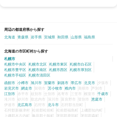
周辺の都道府県から探す
北海道
青森県
岩手県
宮城県
秋田県
山形県
福島県
北海道の市区町村から探す
札幌市
札幌市中央区
札幌市北区
札幌市東区
札幌市白石区
札幌市豊平区
札幌市南区
札幌市西区
札幌市厚別区
札幌市手稲区
札幌市清田区
函館市
小樽市
旭川市
室蘭市
釧路市
帯広市
北見市
夕張市
岩見沢市
網走市
留萌市
苫小牧市
稚内市
美唄市
芦別市
江別市
赤平市
紋別市
士別市
名寄市
三笠市
根室市
千歳市
滝川市
砂川市
歌志内市
深川市
富良野市
登別市
恵庭市
伊達市
北広島市
石狩市
北斗市
石狩郡当別町
石狩郡新篠津村
松前郡松前町
松前郡福島町
上磯郡知内町
上磯郡木古内町
亀田郡七飯町
茅部郡鹿部町
茅部郡森町