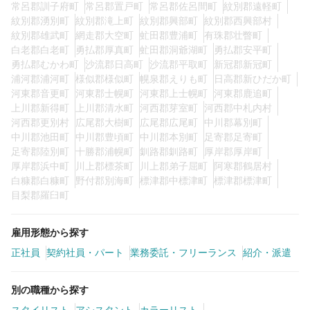
常呂郡訓子府町
常呂郡置戸町
常呂郡佐呂間町
紋別郡遠軽町
紋別郡湧別町
紋別郡滝上町
紋別郡興部町
紋別郡西興部村
紋別郡雄武町
網走郡大空町
虻田郡豊浦町
有珠郡壮瞥町
白老郡白老町
勇払郡厚真町
虻田郡洞爺湖町
勇払郡安平町
勇払郡むかわ町
沙流郡日高町
沙流郡平取町
新冠郡新冠町
浦河郡浦河町
様似郡様似町
幌泉郡えりも町
日高郡新ひだか町
河東郡音更町
河東郡士幌町
河東郡上士幌町
河東郡鹿追町
上川郡新得町
上川郡清水町
河西郡芽室町
河西郡中札内村
河西郡更別村
広尾郡大樹町
広尾郡広尾町
中川郡幕別町
中川郡池田町
中川郡豊頃町
中川郡本別町
足寄郡足寄町
足寄郡陸別町
十勝郡浦幌町
釧路郡釧路町
厚岸郡厚岸町
厚岸郡浜中町
川上郡標茶町
川上郡弟子屈町
阿寒郡鶴居村
白糠郡白糠町
野付郡別海町
標津郡中標津町
標津郡標津町
目梨郡羅臼町
雇用形態から探す
正社員
契約社員・パート
業務委託・フリーランス
紹介・派遣
別の職種から探す