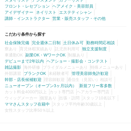
スタイリスト
アシスタント
カラーリスト
フロント・レセプション
ヘアメイク・美容部員
アイデザイナー
ネイリスト
エステティシャン
講師・インストラクター
営業・販売スタッフ・その他
こだわり条件から探す
社会保険完備
完全週休二日制
土日休み可
勤務時間応相談
寮あり
育児休暇実績あり
託児所利用可
独立支援制度
車通勤OK
副業OK・WワークOK
制服あり
デビューまで2年以内
ヘアショー・撮影会・コンテスト
雑誌撮影
海外研修
ブライダルメニューあり
特殊メニューあり
外部講習
ブランクOK
未経験者可
管理美容師免許歓迎
幹部・店長候補歓迎
理容師歓迎
通信生（見習い）相談可
ニューオープン（オープン3ヶ月以内）
新規フリー客多数
カット料金4000円以上
カット専門店
ヘアカラー専門店
ウィッグメーカー
個室あり
出張・訪問
スタッフ10名以下
ママさんスタッフ在籍中
スタッフ平均年齢30歳以上
女性スタッフ比率50％以上