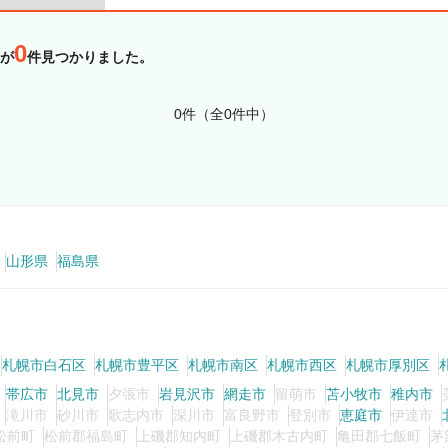
0
が
件見つかりました。
0件（全0件中）
山形県
福島県
札幌市白石区
札幌市豊平区
札幌市南区
札幌市西区
札幌市厚別区
帯広市
北見市
夕張市
岩見沢市
網走市
留萌市
苫小牧市
稚内市
滝川市
砂川市
歌志内市
深川市
富良野市
登別市
恵庭市
伊達市
松前町
松前郡福島町
上磯郡知内町
上磯郡木古内町
亀田郡七飯町
茅