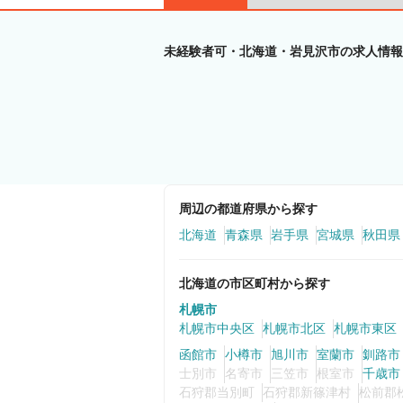
未経験者可・北海道・岩見沢市の求人情報
周辺の都道府県から探す
北海道
青森県
岩手県
宮城県
秋田県
北海道の市区町村から探す
札幌市
札幌市中央区
札幌市北区
札幌市東区
函館市
小樽市
旭川市
室蘭市
釧路市
士別市
名寄市
三笠市
根室市
千歳市
石狩郡当別町
石狩郡新篠津村
松前郡