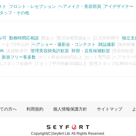
スト
フロント・レセプション
ヘアメイク・美容部員
アイデザイナー
タッフ・その他
み可
勤務時間応相談
寮あり
育児休暇実績あり
託児所利用可
独立支
ューまで2年以内
ヘアショー・撮影会・コンテスト
雑誌撮影
海外研修
OK
未経験者可
管理美容師免許歓迎
幹部・店長候補歓迎
理容師歓迎
新規フリー客多数
カット料金4000円以上
カット専門店
ヘアカラー
んスタッフ在籍中
スタッフ平均年齢30歳以上
女性スタッフ比率50％
ての方へ
利用規約
個人情報保護方針
サイトマップ
Copyright(C)Seyfert Ltd. All Rights Reserved.