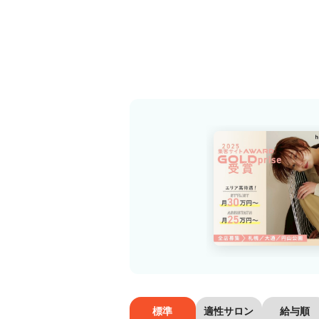
標準
適性サロン
給与順