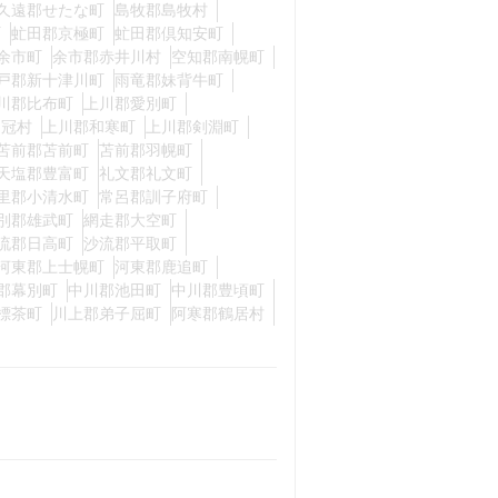
久遠郡せたな町
島牧郡島牧村
町
虻田郡京極町
虻田郡倶知安町
余市町
余市郡赤井川村
空知郡南幌町
戸郡新十津川町
雨竜郡妹背牛町
川郡比布町
上川郡愛別町
占冠村
上川郡和寒町
上川郡剣淵町
苫前郡苫前町
苫前郡羽幌町
天塩郡豊富町
礼文郡礼文町
里郡小清水町
常呂郡訓子府町
別郡雄武町
網走郡大空町
流郡日高町
沙流郡平取町
河東郡上士幌町
河東郡鹿追町
郡幕別町
中川郡池田町
中川郡豊頃町
標茶町
川上郡弟子屈町
阿寒郡鶴居村