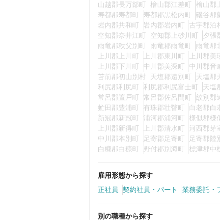
山越郡長万部町
檜山郡江差町
檜山郡
寿都郡寿都町
寿都郡黒松内町
磯谷郡
岩内郡共和町
岩内郡岩内町
古宇郡泊
空知郡奈井江町
空知郡上砂川町
夕張
雨竜郡秩父別町
雨竜郡雨竜町
雨竜郡
上川郡上川町
上川郡東川町
上川郡美
上川郡下川町
中川郡美深町
中川郡音
苫前郡初山別村
天塩郡遠別町
天塩郡
利尻郡利尻町
利尻郡利尻富士町
天塩
常呂郡置戸町
常呂郡佐呂間町
紋別郡
虻田郡豊浦町
有珠郡壮瞥町
白老郡白
新冠郡新冠町
浦河郡浦河町
様似郡様
上川郡新得町
上川郡清水町
河西郡芽
中川郡本別町
足寄郡足寄町
足寄郡陸
白糠郡白糠町
野付郡別海町
標津郡中
雇用形態から探す
正社員
契約社員・パート
業務委託・
別の職種から探す