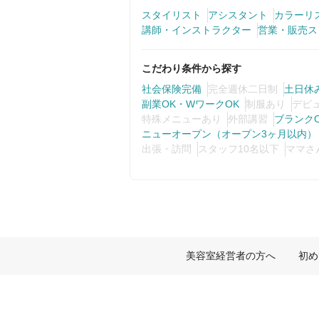
スタイリスト
アシスタント
カラーリ
講師・インストラクター
営業・販売ス
こだわり条件から探す
社会保険完備
完全週休二日制
土日休
副業OK・WワークOK
制服あり
デビ
特殊メニューあり
外部講習
ブランク
ニューオープン（オープン3ヶ月以内）
出張・訪問
スタッフ10名以下
ママさ
美容室経営者の方へ
初め