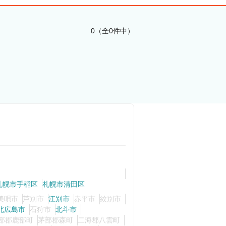
0（全0件中）
札幌市手稲区
札幌市清田区
美唄市
芦別市
江別市
赤平市
紋別市
北広島市
石狩市
北斗市
部郡鹿部町
茅部郡森町
二海郡八雲町