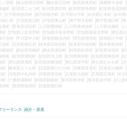
上ノ国町
檜山郡厚沢部町
爾志郡乙部町
奥尻郡奥尻町
瀬棚郡今金町
蘭越町
虻田郡ニセコ町
虻田郡真狩村
虻田郡留寿都村
虻田郡喜茂別
村
古宇郡神恵内村
積丹郡積丹町
古平郡古平町
余市郡仁木町
余市郡
郡由仁町
夕張郡長沼町
夕張郡栗山町
樺戸郡月形町
樺戸郡浦臼町
樺
北竜町
雨竜郡沼田町
上川郡鷹栖町
上川郡東神楽町
上川郡当麻町
上
瑛町
空知郡上富良野町
空知郡中富良野町
空知郡南富良野町
勇払郡
威子府村
中川郡中川町
雨竜郡幌加内町
増毛郡増毛町
留萌郡小平町
天塩町
宗谷郡猿払村
枝幸郡浜頓別町
枝幸郡中頓別町
枝幸郡枝幸町
郡幌延町
網走郡美幌町
網走郡津別町
斜里郡斜里町
斜里郡清里町
斜
遠軽町
紋別郡湧別町
紋別郡滝上町
紋別郡興部町
紋別郡西興部村
紋
老町
勇払郡厚真町
虻田郡洞爺湖町
勇払郡安平町
勇払郡むかわ町
沙
似町
幌泉郡えりも町
日高郡新ひだか町
河東郡音更町
河東郡士幌町
室町
河西郡中札内村
河西郡更別村
広尾郡大樹町
広尾郡広尾町
中川
別町
十勝郡浦幌町
釧路郡釧路町
厚岸郡厚岸町
厚岸郡浜中町
川上郡
標津町
標津郡標津町
目梨郡羅臼町
フリーランス
紹介・派遣