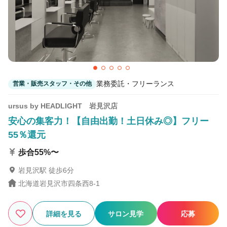
3
この条件の求人数
件
検索する
業務委託・フリーランス
営業・販売スタッフ・その他
ursus by HEADLIGHT 岩見沢店
安心の集客力！【自由出勤！土日休み◎】フリー
55％還元
歩合55%〜
岩見沢駅 徒歩6分
北海道岩見沢市四条西8-1
詳細を見る
サロン見学
応募