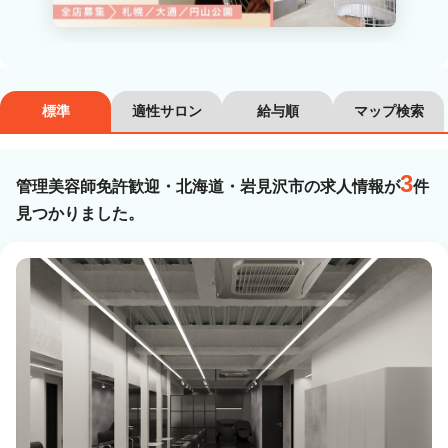
カラーリスト
フロント・レセプション
ヘアメイク・美容部員
アイリスト
標準
適性サロン
給与順
マップ検索
ネイリスト
エステティシャン
講師・インストラクター
営業・販売スタッフ・その他
3
管理美容師免許歓迎・北海道・岩見沢市の求人情報が
件
見つかりました。
雇用形態
正社員
契約社員・パート
業務委託・フリーランス
紹介・派遣
詳細条件
管理美容師免許歓迎
詳細条件を変更