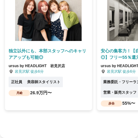
独立以外にも、本部スタッフへのキャリ
安心の集客力！【
アアップも可能◎
◎】フリー55％還
ursus by HEADLIGHT 岩見沢店
ursus by HEADLI
岩見沢駅 徒歩6分
岩見沢駅 徒歩6分
正社員
美容師スタイリスト
業務委託・フリーラ
26.9万円〜
営業・販売スタッフ
月給
55%〜
歩合