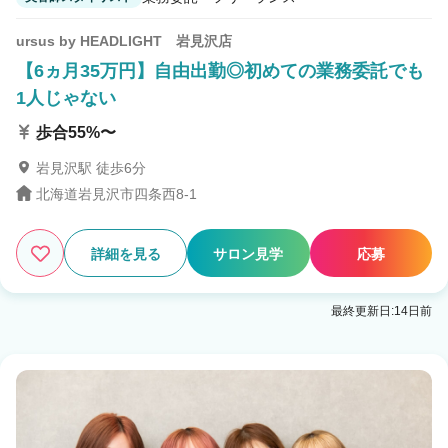
ursus by HEADLIGHT 岩見沢店
【6ヵ月35万円】自由出勤◎初めての業務委託でも
1人じゃない
歩合55%〜
岩見沢駅 徒歩6分
北海道岩見沢市四条西8-1
詳細を見る
サロン見学
応募
最終更新日:14日前