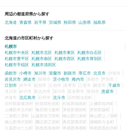
周辺の都道府県から探す
北海道
青森県
岩手県
宮城県
秋田県
山形県
福島県
北海道の市区町村から探す
札幌市
札幌市中央区
札幌市北区
札幌市東区
札幌市白石区
札幌市豊平区
札幌市南区
札幌市西区
札幌市厚別区
札幌市手稲区
札幌市清田区
函館市
小樽市
旭川市
室蘭市
釧路市
帯広市
北見市
夕張市
岩見沢市
網走市
留萌市
苫小牧市
稚内市
美唄市
芦別市
江別市
赤平市
紋別市
士別市
名寄市
三笠市
根室市
千歳市
滝川市
砂川市
歌志内市
深川市
富良野市
登別市
恵庭市
伊達市
北広島市
石狩市
北斗市
石狩郡当別町
石狩郡新篠津村
松前郡松前町
松前郡福島町
上磯郡知内町
上磯郡木古内町
亀田郡七飯町
茅部郡鹿部町
茅部郡森町
二海郡八雲町
山越郡長万部町
檜山郡江差町
檜山郡上ノ国町
檜山郡厚沢部町
爾志郡乙部町
奥尻郡奥尻町
瀬棚郡今金町
久遠郡せたな町
島牧郡島牧村
寿都郡寿都町
寿都郡黒松内町