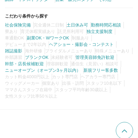
こだわり条件から探す
社会保険完備
完全週休二日制
土日休み可
勤務時間応相談
寮あり
育児休暇実績あり
託児所利用可
独立支援制度
車通勤OK
副業OK・WワークOK
制服あり
デビューまで2年以内
ヘアショー・撮影会・コンテスト
雑誌撮影
海外研修
ブライダルメニューあり
特殊メニューあり
外部講習
ブランクOK
未経験者可
管理美容師免許歓迎
幹部・店長候補歓迎
理容師歓迎
通信生（見習い）相談可
ニューオープン（オープン3ヶ月以内）
新規フリー客多数
カット料金4000円以上
カット専門店
ヘアカラー専門店
ウィッグメーカー
個室あり
出張・訪問
スタッフ10名以下
ママさんスタッフ在籍中
スタッフ平均年齢30歳以上
女性スタッフ比率50％以上