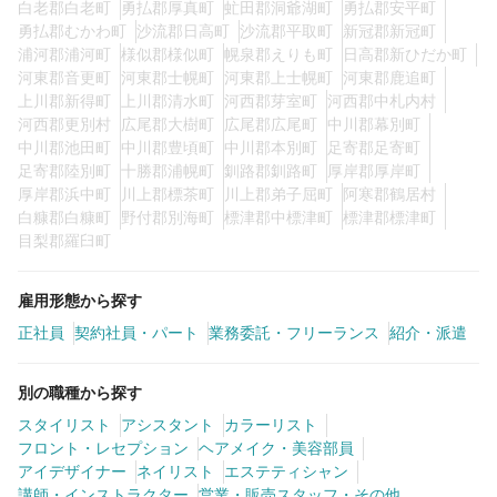
白老郡白老町
勇払郡厚真町
虻田郡洞爺湖町
勇払郡安平町
勇払郡むかわ町
沙流郡日高町
沙流郡平取町
新冠郡新冠町
浦河郡浦河町
様似郡様似町
幌泉郡えりも町
日高郡新ひだか町
河東郡音更町
河東郡士幌町
河東郡上士幌町
河東郡鹿追町
上川郡新得町
上川郡清水町
河西郡芽室町
河西郡中札内村
河西郡更別村
広尾郡大樹町
広尾郡広尾町
中川郡幕別町
中川郡池田町
中川郡豊頃町
中川郡本別町
足寄郡足寄町
足寄郡陸別町
十勝郡浦幌町
釧路郡釧路町
厚岸郡厚岸町
厚岸郡浜中町
川上郡標茶町
川上郡弟子屈町
阿寒郡鶴居村
白糠郡白糠町
野付郡別海町
標津郡中標津町
標津郡標津町
目梨郡羅臼町
雇用形態から探す
正社員
契約社員・パート
業務委託・フリーランス
紹介・派遣
別の職種から探す
スタイリスト
アシスタント
カラーリスト
フロント・レセプション
ヘアメイク・美容部員
アイデザイナー
ネイリスト
エステティシャン
講師・インストラクター
営業・販売スタッフ・その他