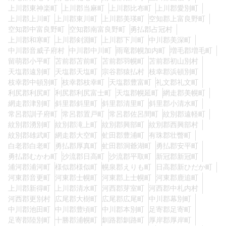
上川郡東神楽町
上川郡当麻町
上川郡比布町
上川郡愛別町
上川郡上川町
上川郡東川町
上川郡美瑛町
空知郡上富良野町
空知郡中富良野町
空知郡南富良野町
勇払郡占冠村
上川郡和寒町
上川郡剣淵町
上川郡下川町
中川郡美深町
中川郡音威子府村
中川郡中川町
雨竜郡幌加内町
増毛郡増毛町
留萌郡小平町
苫前郡苫前町
苫前郡羽幌町
苫前郡初山別村
天塩郡遠別町
天塩郡天塩町
宗谷郡猿払村
枝幸郡浜頓別町
枝幸郡中頓別町
枝幸郡枝幸町
天塩郡豊富町
礼文郡礼文町
利尻郡利尻町
利尻郡利尻富士町
天塩郡幌延町
網走郡美幌町
網走郡津別町
斜里郡斜里町
斜里郡清里町
斜里郡小清水町
常呂郡訓子府町
常呂郡置戸町
常呂郡佐呂間町
紋別郡遠軽町
紋別郡湧別町
紋別郡滝上町
紋別郡興部町
紋別郡西興部村
紋別郡雄武町
網走郡大空町
虻田郡豊浦町
有珠郡壮瞥町
白老郡白老町
勇払郡厚真町
虻田郡洞爺湖町
勇払郡安平町
勇払郡むかわ町
沙流郡日高町
沙流郡平取町
新冠郡新冠町
浦河郡浦河町
様似郡様似町
幌泉郡えりも町
日高郡新ひだか町
河東郡音更町
河東郡士幌町
河東郡上士幌町
河東郡鹿追町
上川郡新得町
上川郡清水町
河西郡芽室町
河西郡中札内村
河西郡更別村
広尾郡大樹町
広尾郡広尾町
中川郡幕別町
中川郡池田町
中川郡豊頃町
中川郡本別町
足寄郡足寄町
足寄郡陸別町
十勝郡浦幌町
釧路郡釧路町
厚岸郡厚岸町