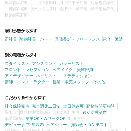
厚岸郡浜中町
川上郡標茶町
川上郡弟子屈町
阿寒郡鶴居村
白糠郡白糠町
野付郡別海町
標津郡中標津町
標津郡標津町
目梨郡羅臼町
雇用形態から探す
正社員
契約社員・パート
業務委託・フリーランス
紹介・派遣
別の職種から探す
スタイリスト
アシスタント
カラーリスト
フロント・レセプション
ヘアメイク・美容部員
アイデザイナー
ネイリスト
エステティシャン
講師・インストラクター
営業・販売スタッフ・その他
こだわり条件から探す
社会保険完備
完全週休二日制
土日休み可
勤務時間応相談
寮あり
育児休暇実績あり
託児所利用可
独立支援制度
車通勤OK
副業OK・WワークOK
制服あり
デビューまで2年以内
ヘアショー・撮影会・コンテスト
雑誌撮影
海外研修
ブライダルメニューあり
特殊メニューあり