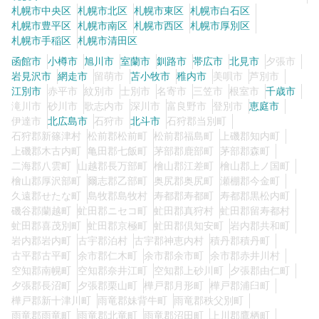
札幌市中央区
札幌市北区
札幌市東区
札幌市白石区
札幌市豊平区
札幌市南区
札幌市西区
札幌市厚別区
札幌市手稲区
札幌市清田区
0
この条件の求人数
件
函館市
小樽市
旭川市
室蘭市
釧路市
帯広市
北見市
夕張市
岩見沢市
網走市
留萌市
苫小牧市
稚内市
美唄市
芦別市
検索する
江別市
赤平市
紋別市
士別市
名寄市
三笠市
根室市
千歳市
滝川市
砂川市
歌志内市
深川市
富良野市
登別市
恵庭市
伊達市
北広島市
石狩市
北斗市
石狩郡当別町
石狩郡新篠津村
松前郡松前町
松前郡福島町
上磯郡知内町
上磯郡木古内町
亀田郡七飯町
茅部郡鹿部町
茅部郡森町
二海郡八雲町
山越郡長万部町
檜山郡江差町
檜山郡上ノ国町
檜山郡厚沢部町
爾志郡乙部町
奥尻郡奥尻町
瀬棚郡今金町
久遠郡せたな町
島牧郡島牧村
寿都郡寿都町
寿都郡黒松内町
磯谷郡蘭越町
虻田郡ニセコ町
虻田郡真狩村
虻田郡留寿都村
虻田郡喜茂別町
虻田郡京極町
虻田郡倶知安町
岩内郡共和町
岩内郡岩内町
古宇郡泊村
古宇郡神恵内村
積丹郡積丹町
古平郡古平町
余市郡仁木町
余市郡余市町
余市郡赤井川村
空知郡南幌町
空知郡奈井江町
空知郡上砂川町
夕張郡由仁町
夕張郡長沼町
夕張郡栗山町
樺戸郡月形町
樺戸郡浦臼町
樺戸郡新十津川町
雨竜郡妹背牛町
雨竜郡秩父別町
雨竜郡雨竜町
雨竜郡北竜町
雨竜郡沼田町
上川郡鷹栖町