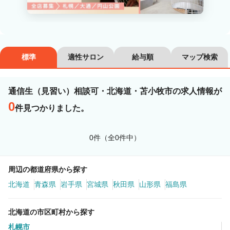
カラーリスト
フロント・レセプション
ヘアメイク・美容部員
アイリスト
標準
適性サロン
給与順
マップ検索
ネイリスト
エステティシャン
講師・インストラクター
営業・販売スタッフ・その他
通信生（見習い）相談可・北海道・苫小牧市の求人情報が
0
件見つかりました。
雇用形態
0件（全0件中）
正社員
契約社員・パート
業務委託・フリーランス
紹介・派遣
周辺の都道府県から探す
北海道
青森県
岩手県
宮城県
秋田県
山形県
福島県
詳細条件
北海道の市区町村から探す
通信生（見習い）相談可
札幌市
詳細条件を変更