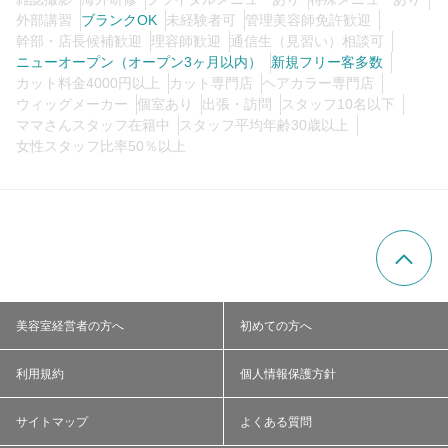
外部講習
ブランクOK
未経験者可
管理美容師免許歓迎
幹部・店長候補歓迎
理容師歓迎
通信生（見習い）相談可
ニューオープン（オープン3ヶ月以内）
新規フリー客多数
カット料金4000円以上
カット専門店
ヘアカラー専門店
ウィッグメーカー
個室あり
出張・訪問
スタッフ10名以下
ママさんスタッフ在籍中
スタッフ平均年齢30歳以上
女性スタッフ比率50％以上
美容室経営者の方へ
初めての方へ
利用規約
個人情報保護方針
サイトマップ
よくある質問