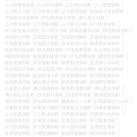
上川郡東神楽町
上川郡当麻町
上川郡比布町
上川郡愛別町
上川郡上川町
上川郡東川町
上川郡美瑛町
空知郡上富良野町
空知郡中富良野町
空知郡南富良野町
勇払郡占冠村
上川郡和寒町
上川郡剣淵町
上川郡下川町
中川郡美深町
中川郡音威子府村
中川郡中川町
雨竜郡幌加内町
増毛郡増毛町
留萌郡小平町
苫前郡苫前町
苫前郡羽幌町
苫前郡初山別村
天塩郡遠別町
天塩郡天塩町
宗谷郡猿払村
枝幸郡浜頓別町
枝幸郡中頓別町
枝幸郡枝幸町
天塩郡豊富町
礼文郡礼文町
利尻郡利尻町
利尻郡利尻富士町
天塩郡幌延町
網走郡美幌町
網走郡津別町
斜里郡斜里町
斜里郡清里町
斜里郡小清水町
常呂郡訓子府町
常呂郡置戸町
常呂郡佐呂間町
紋別郡遠軽町
紋別郡湧別町
紋別郡滝上町
紋別郡興部町
紋別郡西興部村
紋別郡雄武町
網走郡大空町
虻田郡豊浦町
有珠郡壮瞥町
白老郡白老町
勇払郡厚真町
虻田郡洞爺湖町
勇払郡安平町
勇払郡むかわ町
沙流郡日高町
沙流郡平取町
新冠郡新冠町
浦河郡浦河町
様似郡様似町
幌泉郡えりも町
日高郡新ひだか町
河東郡音更町
河東郡士幌町
河東郡上士幌町
河東郡鹿追町
上川郡新得町
上川郡清水町
河西郡芽室町
河西郡中札内村
河西郡更別村
広尾郡大樹町
広尾郡広尾町
中川郡幕別町
中川郡池田町
中川郡豊頃町
中川郡本別町
足寄郡足寄町
足寄郡陸別町
十勝郡浦幌町
釧路郡釧路町
厚岸郡厚岸町