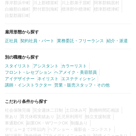
厚岸郡浜中町
川上郡標茶町
川上郡弟子屈町
阿寒郡鶴居村
白糠郡白糠町
野付郡別海町
標津郡中標津町
標津郡標津町
目梨郡羅臼町
雇用形態から探す
正社員
契約社員・パート
業務委託・フリーランス
紹介・派遣
別の職種から探す
スタイリスト
アシスタント
カラーリスト
フロント・レセプション
ヘアメイク・美容部員
アイデザイナー
ネイリスト
エステティシャン
講師・インストラクター
営業・販売スタッフ・その他
こだわり条件から探す
社会保険完備
完全週休二日制
土日休み可
勤務時間応相談
寮あり
育児休暇実績あり
託児所利用可
独立支援制度
車通勤OK
副業OK・WワークOK
制服あり
デビューまで2年以内
ヘアショー・撮影会・コンテスト
雑誌撮影
海外研修
ブライダルメニューあり
特殊メニューあり