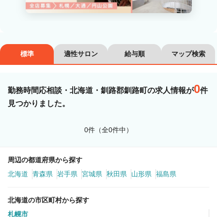
カラーリスト
フロント・レセプション
ヘアメイク・美容部員
アイリスト
標準
適性サロン
給与順
マップ検索
ネイリスト
エステティシャン
講師・インストラクター
営業・販売スタッフ・その他
0
勤務時間応相談・北海道・釧路郡釧路町の求人情報が
件
見つかりました。
雇用形態
0件（全0件中）
正社員
契約社員・パート
業務委託・フリーランス
紹介・派遣
周辺の都道府県から探す
北海道
青森県
岩手県
宮城県
秋田県
山形県
福島県
詳細条件
北海道の市区町村から探す
勤務時間応相談
札幌市
詳細条件を変更