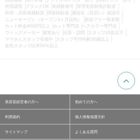
外部講習
ブランクOK
未経験者可
管理美容師免許歓迎
幹部・店長候補歓迎
理容師歓迎
通信生（見習い）相談可
ニューオープン（オープン3ヶ月以内）
新規フリー客多数
カット料金4000円以上
カット専門店
ヘアカラー専門店
ウィッグメーカー
個室あり
出張・訪問
スタッフ10名以下
ママさんスタッフ在籍中
スタッフ平均年齢30歳以上
女性スタッフ比率50％以上
美容室経営者の方へ
初めての方へ
利用規約
個人情報保護方針
サイトマップ
よくある質問