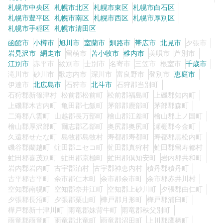
札幌市中央区
札幌市北区
札幌市東区
札幌市白石区
札幌市豊平区
札幌市南区
札幌市西区
札幌市厚別区
札幌市手稲区
札幌市清田区
0
この条件の求人数
件
函館市
小樽市
旭川市
室蘭市
釧路市
帯広市
北見市
夕張市
岩見沢市
網走市
留萌市
苫小牧市
稚内市
美唄市
芦別市
検索する
江別市
赤平市
紋別市
士別市
名寄市
三笠市
根室市
千歳市
滝川市
砂川市
歌志内市
深川市
富良野市
登別市
恵庭市
伊達市
北広島市
石狩市
北斗市
石狩郡当別町
石狩郡新篠津村
松前郡松前町
松前郡福島町
上磯郡知内町
上磯郡木古内町
亀田郡七飯町
茅部郡鹿部町
茅部郡森町
二海郡八雲町
山越郡長万部町
檜山郡江差町
檜山郡上ノ国町
檜山郡厚沢部町
爾志郡乙部町
奥尻郡奥尻町
瀬棚郡今金町
久遠郡せたな町
島牧郡島牧村
寿都郡寿都町
寿都郡黒松内町
磯谷郡蘭越町
虻田郡ニセコ町
虻田郡真狩村
虻田郡留寿都村
虻田郡喜茂別町
虻田郡京極町
虻田郡倶知安町
岩内郡共和町
岩内郡岩内町
古宇郡泊村
古宇郡神恵内村
積丹郡積丹町
古平郡古平町
余市郡仁木町
余市郡余市町
余市郡赤井川村
空知郡南幌町
空知郡奈井江町
空知郡上砂川町
夕張郡由仁町
夕張郡長沼町
夕張郡栗山町
樺戸郡月形町
樺戸郡浦臼町
樺戸郡新十津川町
雨竜郡妹背牛町
雨竜郡秩父別町
雨竜郡雨竜町
雨竜郡北竜町
雨竜郡沼田町
上川郡鷹栖町