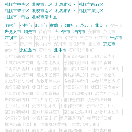
札幌市中央区
札幌市北区
札幌市東区
札幌市白石区
札幌市豊平区
札幌市南区
札幌市西区
札幌市厚別区
札幌市手稲区
札幌市清田区
0
この条件の求人数
件
函館市
小樽市
旭川市
室蘭市
釧路市
帯広市
北見市
夕張市
岩見沢市
網走市
留萌市
苫小牧市
稚内市
美唄市
芦別市
検索する
江別市
赤平市
紋別市
士別市
名寄市
三笠市
根室市
千歳市
滝川市
砂川市
歌志内市
深川市
富良野市
登別市
恵庭市
伊達市
北広島市
石狩市
北斗市
石狩郡当別町
石狩郡新篠津村
松前郡松前町
松前郡福島町
上磯郡知内町
上磯郡木古内町
亀田郡七飯町
茅部郡鹿部町
茅部郡森町
二海郡八雲町
山越郡長万部町
檜山郡江差町
檜山郡上ノ国町
檜山郡厚沢部町
爾志郡乙部町
奥尻郡奥尻町
瀬棚郡今金町
久遠郡せたな町
島牧郡島牧村
寿都郡寿都町
寿都郡黒松内町
磯谷郡蘭越町
虻田郡ニセコ町
虻田郡真狩村
虻田郡留寿都村
虻田郡喜茂別町
虻田郡京極町
虻田郡倶知安町
岩内郡共和町
岩内郡岩内町
古宇郡泊村
古宇郡神恵内村
積丹郡積丹町
古平郡古平町
余市郡仁木町
余市郡余市町
余市郡赤井川村
空知郡南幌町
空知郡奈井江町
空知郡上砂川町
夕張郡由仁町
夕張郡長沼町
夕張郡栗山町
樺戸郡月形町
樺戸郡浦臼町
樺戸郡新十津川町
雨竜郡妹背牛町
雨竜郡秩父別町
雨竜郡雨竜町
雨竜郡北竜町
雨竜郡沼田町
上川郡鷹栖町