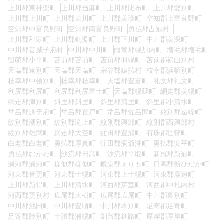
上川郡東神楽町
上川郡当麻町
上川郡比布町
上川郡愛別町
上川郡上川町
上川郡東川町
上川郡美瑛町
空知郡上富良野町
空知郡中富良野町
空知郡南富良野町
勇払郡占冠村
上川郡和寒町
上川郡剣淵町
上川郡下川町
中川郡美深町
中川郡音威子府村
中川郡中川町
雨竜郡幌加内町
増毛郡増毛町
留萌郡小平町
苫前郡苫前町
苫前郡羽幌町
苫前郡初山別村
天塩郡遠別町
天塩郡天塩町
宗谷郡猿払村
枝幸郡浜頓別町
枝幸郡中頓別町
枝幸郡枝幸町
天塩郡豊富町
礼文郡礼文町
利尻郡利尻町
利尻郡利尻富士町
天塩郡幌延町
網走郡美幌町
網走郡津別町
斜里郡斜里町
斜里郡清里町
斜里郡小清水町
常呂郡訓子府町
常呂郡置戸町
常呂郡佐呂間町
紋別郡遠軽町
紋別郡湧別町
紋別郡滝上町
紋別郡興部町
紋別郡西興部村
紋別郡雄武町
網走郡大空町
虻田郡豊浦町
有珠郡壮瞥町
白老郡白老町
勇払郡厚真町
虻田郡洞爺湖町
勇払郡安平町
勇払郡むかわ町
沙流郡日高町
沙流郡平取町
新冠郡新冠町
浦河郡浦河町
様似郡様似町
幌泉郡えりも町
日高郡新ひだか町
河東郡音更町
河東郡士幌町
河東郡上士幌町
河東郡鹿追町
上川郡新得町
上川郡清水町
河西郡芽室町
河西郡中札内村
河西郡更別村
広尾郡大樹町
広尾郡広尾町
中川郡幕別町
中川郡池田町
中川郡豊頃町
中川郡本別町
足寄郡足寄町
足寄郡陸別町
十勝郡浦幌町
釧路郡釧路町
厚岸郡厚岸町