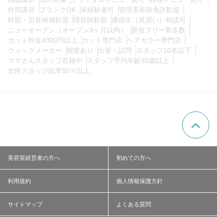
外部講習
ブランクOK
未経験者可
管理美容師免許歓迎
幹部・店長候補歓迎
理容師歓迎
通信生（見習い）相談可
ニューオープン（オープン3ヶ月以内）
新規フリー客多数
カット料金4000円以上
カット専門店
ヘアカラー専門店
ウィッグメーカー
個室あり
出張・訪問
スタッフ10名以下
ママさんスタッフ在籍中
スタッフ平均年齢30歳以上
女性スタッフ比率50％以上
美容室経営者の方へ
初めての方へ
利用規約
個人情報保護方針
サイトマップ
よくある質問