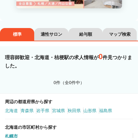
カラーリスト
フロント・レセプション
ヘアメイク・美容部員
アイリスト
標準
適性サロン
給与順
マップ検索
ネイリスト
エステティシャン
講師・インストラクター
営業・販売スタッフ・その他
0
理容師歓迎・北海道・桔梗駅の求人情報が
件見つかりま
した。
雇用形態
0件（全0件中）
正社員
契約社員・パート
業務委託・フリーランス
紹介・派遣
周辺の都道府県から探す
北海道
青森県
岩手県
宮城県
秋田県
山形県
福島県
詳細条件
北海道の市区町村から探す
理容師歓迎
札幌市
詳細条件を変更