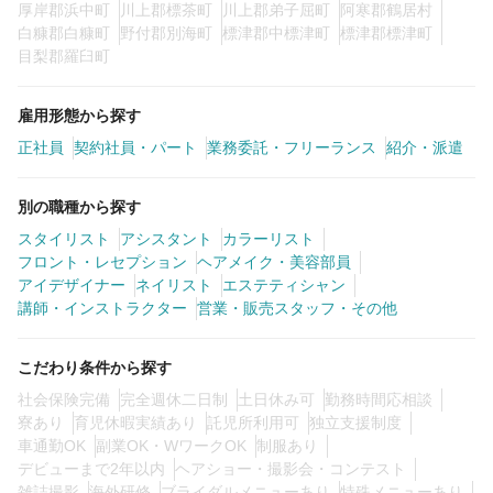
厚岸郡浜中町
川上郡標茶町
川上郡弟子屈町
阿寒郡鶴居村
白糠郡白糠町
野付郡別海町
標津郡中標津町
標津郡標津町
目梨郡羅臼町
雇用形態から探す
正社員
契約社員・パート
業務委託・フリーランス
紹介・派遣
別の職種から探す
スタイリスト
アシスタント
カラーリスト
フロント・レセプション
ヘアメイク・美容部員
アイデザイナー
ネイリスト
エステティシャン
講師・インストラクター
営業・販売スタッフ・その他
こだわり条件から探す
社会保険完備
完全週休二日制
土日休み可
勤務時間応相談
寮あり
育児休暇実績あり
託児所利用可
独立支援制度
車通勤OK
副業OK・WワークOK
制服あり
デビューまで2年以内
ヘアショー・撮影会・コンテスト
雑誌撮影
海外研修
ブライダルメニューあり
特殊メニューあり