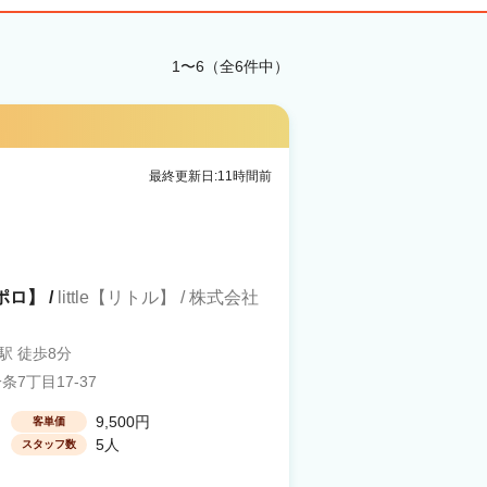
1〜6（全6件中）
最終更新日:11時間前
ポロ】 /
little【リトル】 / 株式会社
駅 徒歩8分
7丁目17-37
9,500円
客単価
5人
スタッフ数