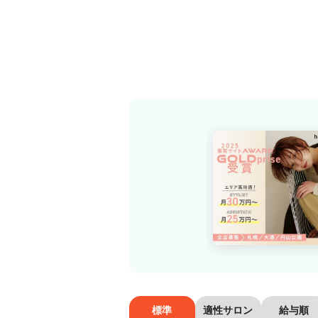
標準
適性サロン
給与順