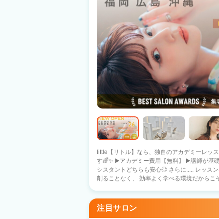
little【リトル】なら、独自のアカデミーレッ
す🌈✨ ▶️アカデミー費用【無料】 ▶️講師が基礎からしっかりサポート ▶️新卒・中途ア
シスタントどちらも安心◎ さらに..... レッスンは勤務時間内に実施！ 自分のお休みを
削ることなく、 効率よく学べる環境だからこそ
～・～・～・～・～・～・～・～・～ ・カット以外できるアシスタント ・カットまで
できるのにデビュー出来ない🌀 ・お店の方針
トとして活躍したい🌀 そんな方には..... 3か月～半年後デビュープランあり！ ✅基本給
注目サロン
26万円スタート👑 ✅デビュースタイリストの平均給与35万円