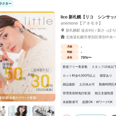
ラクター
） ・見学で一緒に働く人やサロンの雰囲
lico 新札幌【リコ シンサッ
anemone【アネモネ】
新札幌駅 徒歩9分 / 新さっぽろ
北海道札幌市厚別区厚別中央一条
-
月給
-
時給
70%〜
歩合
新規フリー客多数
スタッフ10名以
カット料金4,000円以上
個室あり
雑誌撮影
土日休み可
勤務時間応
管理美容師免許歓迎
独立支援制度
未経験者可
副業OK・WワークOK