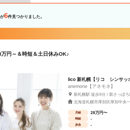
6
が
件見つかりました。
8万円～＆時短＆土日休みOK♪
lico 新札幌【リコ シンサッ
anemone【アネモネ】
新札幌駅 徒歩9分 / 新さっぽろ
北海道札幌市厚別区厚別中央一条
28万円〜
月給
-
時給
-
歩合