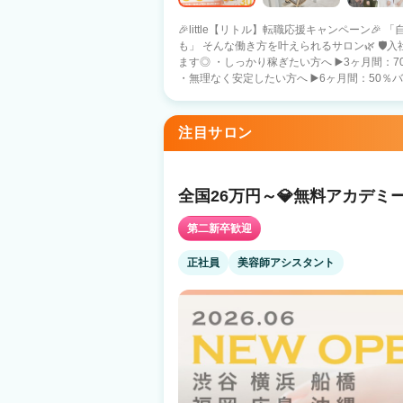
🎉little【リトル】転職応援キャンペーン
も」 そんな働き方を叶えられるサロン🌿 🛡️入社特典🛡️ あなたのペースに合わせて選べ
ます◎ ・しっかり稼ぎたい方へ ▶️3ヶ月間：70％バック保障 （月収目安：約74万円）
・無理なく安定したい方へ ▶️6ヶ月間：50％バック
社特典🛡️ ・５０万円の保障給 （月22日出勤
３０万円の保障給 （短時間・20日出勤） ➡️あなたの働き方に合わせて、最適な条件を
選べる安心サポート✨ 🍀安心の報酬保証🍀 フリー：40％バック 指名 ：50％バック
注目サロン
面貸 ：60％バック 総売上100万（税込）超え
多数在籍！！ 🌷littleの特徴🌷 ・インボイス費用は2%会社が負担 ・売上に応じてしっ
かりスタッフに還元 ・シェアサロンは場所代０
でボーナスまたは社員旅行制度アリ（韓国予定） 💠お休み 【自由出勤】です♪ 
全国26万円～💎無料アカデミ
日 👉 しっかり収入を得たい方 ・月10日 
る方 ・月15日 👉 自分らしいペースで安定
第二新卒歓迎
環境を整えております🤝 🔄️正社員 ⇔ 業務委託 切り替えOK ✔️まずは正社員で安定 ✔️
慣れたら業務委託に挑戦 ➡️ライフステージが変わっても
正社員
美容師アシスタント
でもOK】【履歴書不要】 まずは見学・ご相談
✨ 無理なく、でもちゃんと稼げる。 そんな働き方を探している方へ。 little【リトル】
で新しいスタートを始めてみませんか？✨