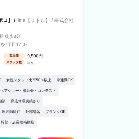
ポロ】 /
little【リトル】 / 株式会社
駅 徒歩8分
7丁目17-37
9,500円
客単価
5人
スタッフ数
下
女性スタッフ比率50％以上
車通勤OK
ヘアショー・撮影会・コンテスト
相談
育児休暇実績あり
理容師歓迎
外部講習
ブランクOK
幹部・店長候補歓迎