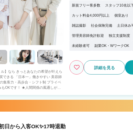
新規フリー客多数
スタッフ10名以
カット料金4,000円以上
個室あり
雑誌撮影
社会保険完備
土日休み
管理美容師免許歓迎
独立支援制度
未経験者可
副業OK・WワークOK
詳細を見る
人間関係の風通しがよ
殆どが中途スタイリストなので 年齢や歴
 ★FCオーナー制度完
物件探し、内装外装のサポート 好条件の
スタッフマネジメント 経営サポート 〇
Jrスタイリスト・30歳以上の方も歓迎！
紹
初日から入客OK✨17時退勤
・全国90店舗以上の安定経営（30歳男