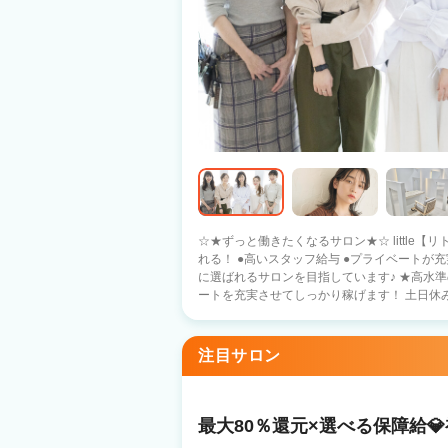
☆★ずっと働きたくなるサロン★☆ little【リトル】なら きっとあなたの希望が叶えら
れる！ ●高いスタッフ給与 ●プライベートが充実できる 「日本一」働きやすい 美容師
に選ばれるサロンを目指しています♪ ★高水準の集客力・高歩合・シフト制 プライベ
ートを充実させてしっかり稼げます！ 土日休みもOKです！ ★
くスタッフが成長できる社風 在籍スタッフの
は関係なくスタッフ全員で協力して お店を盛り上げています！
備 銀行借入などの資金調達 エリア新規出店 
注目サロン
材料仕入れ 集客・求人 給料計算・事務の援助 
人気の半個室 〇新規フリー客 月2000名～ 〇
〇ママパパ美容師も多数活躍中！ ＼＼ 入社１ヵ月スタッフの声 ／／ littleを選んだ
美容師さんの 入社１カ月後の声を集めました♪ 『応募のきっかけ』 ・前職の先輩の
最大80％還元×選べる保障給
介（26歳女性） ・自由シフト（31歳女性） 