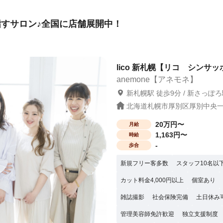
すサロン♪全国に店舗展開中！
lico 新札幌【リコ シンサッ
anemone【アネモネ】
新札幌駅 徒歩9分 / 新さっぽろ
北海道札幌市厚別区厚別中央一条
20万円〜
月給
1,163円〜
時給
-
歩合
新規フリー客多数
スタッフ10名以
カット料金4,000円以上
個室あり
雑誌撮影
社会保険完備
土日休み
管理美容師免許歓迎
独立支援制度