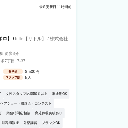
最終更新日:11時間前
ポロ】 /
little【リトル】 / 株式会社
駅 徒歩8分
7丁目17-37
9,500円
客単価
5人
スタッフ数
下
女性スタッフ比率50％以上
車通勤OK
ヘアショー・撮影会・コンテスト
可
勤務時間応相談
育児休暇実績あり
理容師歓迎
外部講習
ブランクOK