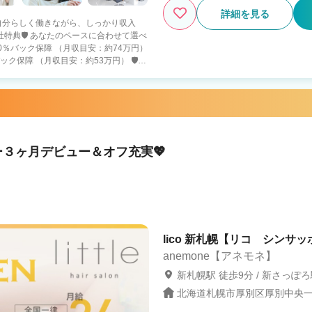
詳細を見る
 「自分らしく働きながら、しっかり収入
保障 （月収目安：約53万円） 🛡️入
） ・４０万円の保障給 （月18日出勤） ・
ると報酬5％UP 100万超えるスタッフ
円＆80％バック ・店舗の目標売上達成
・月６
ー３ヶ月デビュー＆オフ充実💖
 プライベートとのバランスを重視してい
して働きたい方 ➡️人生をより豊かにできる
続けられます 📩【オンライン
だけでもOK！ お気軽にご応募ください
lico 新札幌【リコ シンサッ
anemone【アネモネ】
新札幌駅 徒歩9分 / 新さっぽろ
北海道札幌市厚別区厚別中央一条