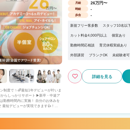
26万円〜
月給
-
時給
-
歩合
新規フリー客多数
スタッフ10名以
カット料金4,000円以上
個室あり
勤務時間応相談
育児休暇実績あり
外部講習
ブランクOK
未経験者可
詳細を見る
スン制度で ✨🌈最短1年デビューが叶いま
 最短デビューが実現できます👍！
でなかなか進めない🌀 ・早くスタイリス
💎 即戦力の方をしっかり