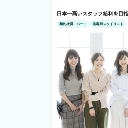
評価します◎ little【リトル】でスタイリストデビューして 自由で楽しい美容師ライフ
をスタートしませんか？ 📩【オンラインでもOK】【履歴書不要】 まずは見学・ご相
談だけでもOK！ お気軽にご応募ください✨
日本一高いスタッフ給料を目指
契約社員・パート
美容師スタイリスト