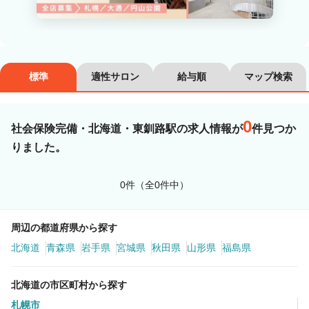
カラーリスト
フロント・レセプション
ヘアメイク・美容部員
アイリスト
標準
適性サロン
給与順
マップ検索
ネイリスト
エステティシャン
講師・インストラクター
営業・販売スタッフ・その他
0
社会保険完備・北海道・東釧路駅の求人情報が
件見つか
りました。
雇用形態
0件（全0件中）
正社員
契約社員・パート
業務委託・フリーランス
紹介・派遣
周辺の都道府県から探す
北海道
青森県
岩手県
宮城県
秋田県
山形県
福島県
詳細条件
北海道の市区町村から探す
社会保険完備
札幌市
詳細条件を変更