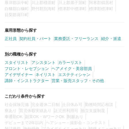
厚岸郡浜中町
川上郡標茶町
川上郡弟子屈町
阿寒郡鶴居村
白糠郡白糠町
野付郡別海町
標津郡中標津町
標津郡標津町
目梨郡羅臼町
雇用形態から探す
正社員
契約社員・パート
業務委託・フリーランス
紹介・派遣
別の職種から探す
スタイリスト
アシスタント
カラーリスト
フロント・レセプション
ヘアメイク・美容部員
アイデザイナー
ネイリスト
エステティシャン
講師・インストラクター
営業・販売スタッフ・その他
こだわり条件から探す
社会保険完備
完全週休二日制
土日休み可
勤務時間応相談
寮あり
育児休暇実績あり
託児所利用可
独立支援制度
車通勤OK
副業OK・WワークOK
制服あり
デビューまで2年以内
ヘアショー・撮影会・コンテスト
雑誌撮影
海外研修
ブライダルメニューあり
特殊メニューあり