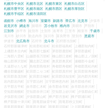
札幌市中央区
札幌市北区
札幌市東区
札幌市白石区
札幌市豊平区
札幌市南区
札幌市西区
札幌市厚別区
札幌市手稲区
札幌市清田区
0
この条件の求人数
件
函館市
小樽市
旭川市
室蘭市
釧路市
帯広市
北見市
夕張市
岩見沢市
網走市
留萌市
苫小牧市
稚内市
美唄市
芦別市
検索する
江別市
赤平市
紋別市
士別市
名寄市
三笠市
根室市
千歳市
滝川市
砂川市
歌志内市
深川市
富良野市
登別市
恵庭市
伊達市
北広島市
石狩市
北斗市
石狩郡当別町
石狩郡新篠津村
松前郡松前町
松前郡福島町
上磯郡知内町
上磯郡木古内町
亀田郡七飯町
茅部郡鹿部町
茅部郡森町
二海郡八雲町
山越郡長万部町
檜山郡江差町
檜山郡上ノ国町
檜山郡厚沢部町
爾志郡乙部町
奥尻郡奥尻町
瀬棚郡今金町
久遠郡せたな町
島牧郡島牧村
寿都郡寿都町
寿都郡黒松内町
磯谷郡蘭越町
虻田郡ニセコ町
虻田郡真狩村
虻田郡留寿都村
虻田郡喜茂別町
虻田郡京極町
虻田郡倶知安町
岩内郡共和町
岩内郡岩内町
古宇郡泊村
古宇郡神恵内村
積丹郡積丹町
古平郡古平町
余市郡仁木町
余市郡余市町
余市郡赤井川村
空知郡南幌町
空知郡奈井江町
空知郡上砂川町
夕張郡由仁町
夕張郡長沼町
夕張郡栗山町
樺戸郡月形町
樺戸郡浦臼町
樺戸郡新十津川町
雨竜郡妹背牛町
雨竜郡秩父別町
雨竜郡雨竜町
雨竜郡北竜町
雨竜郡沼田町
上川郡鷹栖町