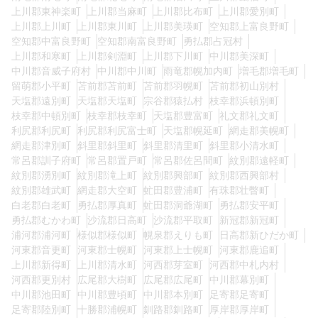
上川郡東神楽町
上川郡当麻町
上川郡比布町
上川郡愛別町
上川郡上川町
上川郡東川町
上川郡美瑛町
空知郡上富良野町
空知郡中富良野町
空知郡南富良野町
勇払郡占冠村
上川郡和寒町
上川郡剣淵町
上川郡下川町
中川郡美深町
中川郡音威子府村
中川郡中川町
雨竜郡幌加内町
増毛郡増毛町
留萌郡小平町
苫前郡苫前町
苫前郡羽幌町
苫前郡初山別村
天塩郡遠別町
天塩郡天塩町
宗谷郡猿払村
枝幸郡浜頓別町
枝幸郡中頓別町
枝幸郡枝幸町
天塩郡豊富町
礼文郡礼文町
利尻郡利尻町
利尻郡利尻富士町
天塩郡幌延町
網走郡美幌町
網走郡津別町
斜里郡斜里町
斜里郡清里町
斜里郡小清水町
常呂郡訓子府町
常呂郡置戸町
常呂郡佐呂間町
紋別郡遠軽町
紋別郡湧別町
紋別郡滝上町
紋別郡興部町
紋別郡西興部村
紋別郡雄武町
網走郡大空町
虻田郡豊浦町
有珠郡壮瞥町
白老郡白老町
勇払郡厚真町
虻田郡洞爺湖町
勇払郡安平町
勇払郡むかわ町
沙流郡日高町
沙流郡平取町
新冠郡新冠町
浦河郡浦河町
様似郡様似町
幌泉郡えりも町
日高郡新ひだか町
河東郡音更町
河東郡士幌町
河東郡上士幌町
河東郡鹿追町
上川郡新得町
上川郡清水町
河西郡芽室町
河西郡中札内村
河西郡更別村
広尾郡大樹町
広尾郡広尾町
中川郡幕別町
中川郡池田町
中川郡豊頃町
中川郡本別町
足寄郡足寄町
足寄郡陸別町
十勝郡浦幌町
釧路郡釧路町
厚岸郡厚岸町