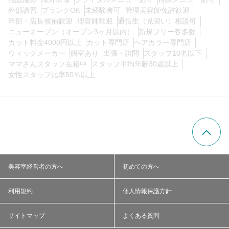
外部講習
ブランクOK
未経験者可
管理美容師免許歓迎
幹部・店長候補歓迎
理容師歓迎
通信生（見習い）相談可
ニューオープン（オープン3ヶ月以内）
新規フリー客多数
カット料金4000円以上
カット専門店
ヘアカラー専門店
ウィッグメーカー
個室あり
出張・訪問
スタッフ10名以下
ママさんスタッフ在籍中
スタッフ平均年齢30歳以上
女性スタッフ比率50％以上
美容室経営者の方へ
初めての方へ
利用規約
個人情報保護方針
サイトマップ
よくある質問