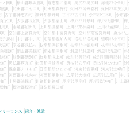
上ノ国町
檜山郡厚沢部町
爾志郡乙部町
奥尻郡奥尻町
瀬棚郡今金町
蘭越町
虻田郡ニセコ町
虻田郡真狩村
虻田郡留寿都村
虻田郡喜茂別
村
古宇郡神恵内村
積丹郡積丹町
古平郡古平町
余市郡仁木町
余市郡
郡由仁町
夕張郡長沼町
夕張郡栗山町
樺戸郡月形町
樺戸郡浦臼町
樺
北竜町
雨竜郡沼田町
上川郡鷹栖町
上川郡東神楽町
上川郡当麻町
上
瑛町
空知郡上富良野町
空知郡中富良野町
空知郡南富良野町
勇払郡
威子府村
中川郡中川町
雨竜郡幌加内町
増毛郡増毛町
留萌郡小平町
天塩町
宗谷郡猿払村
枝幸郡浜頓別町
枝幸郡中頓別町
枝幸郡枝幸町
郡幌延町
網走郡美幌町
網走郡津別町
斜里郡斜里町
斜里郡清里町
斜
遠軽町
紋別郡湧別町
紋別郡滝上町
紋別郡興部町
紋別郡西興部村
紋
老町
勇払郡厚真町
虻田郡洞爺湖町
勇払郡安平町
勇払郡むかわ町
沙
似町
幌泉郡えりも町
日高郡新ひだか町
河東郡音更町
河東郡士幌町
室町
河西郡中札内村
河西郡更別村
広尾郡大樹町
広尾郡広尾町
中川
別町
十勝郡浦幌町
釧路郡釧路町
厚岸郡厚岸町
厚岸郡浜中町
川上郡
標津町
標津郡標津町
目梨郡羅臼町
フリーランス
紹介・派遣