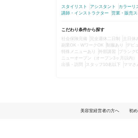
スタイリスト
アシスタント
カラーリ
講師・インストラクター
営業・販売ス
こだわり条件から探す
社会保険完備
完全週休二日制
土日休
副業OK・WワークOK
制服あり
デビ
特殊メニューあり
外部講習
ブランク
ニューオープン（オープン3ヶ月以内）
出張・訪問
スタッフ10名以下
ママさ
美容室経営者の方へ
初め