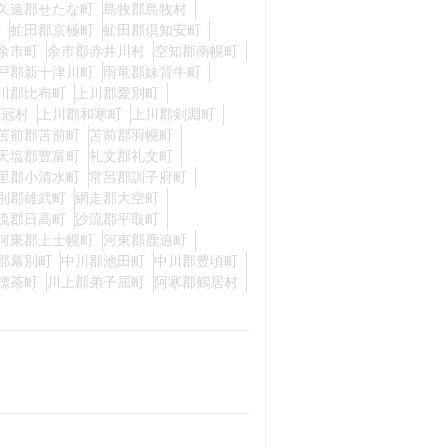
久遠郡せたな町
島牧郡島牧村
町
虻田郡京極町
虻田郡倶知安町
余市町
余市郡赤井川村
空知郡南幌町
戸郡新十津川町
雨竜郡妹背牛町
川郡比布町
上川郡愛別町
占冠村
上川郡和寒町
上川郡剣淵町
苫前郡苫前町
苫前郡羽幌町
天塩郡豊富町
礼文郡礼文町
里郡小清水町
常呂郡訓子府町
別郡雄武町
網走郡大空町
流郡日高町
沙流郡平取町
河東郡上士幌町
河東郡鹿追町
郡幕別町
中川郡池田町
中川郡豊頃町
標茶町
川上郡弟子屈町
阿寒郡鶴居村