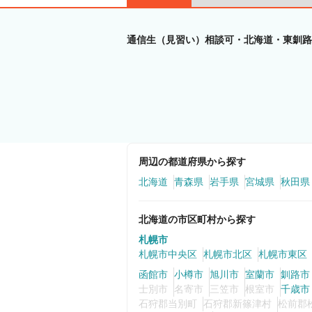
通信生（見習い）相談可・北海道・東釧路
周辺の都道府県から探す
北海道
青森県
岩手県
宮城県
秋田県
北海道の市区町村から探す
札幌市
札幌市中央区
札幌市北区
札幌市東区
函館市
小樽市
旭川市
室蘭市
釧路市
士別市
名寄市
三笠市
根室市
千歳市
石狩郡当別町
石狩郡新篠津村
松前郡