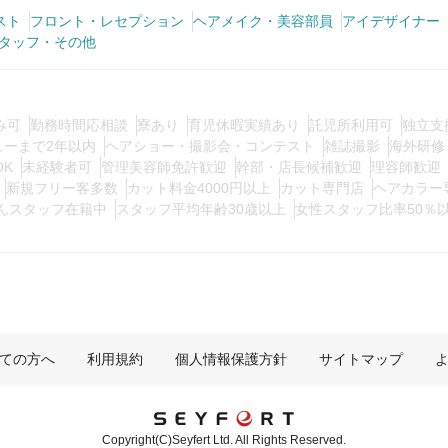
スト
フロント・レセプション
ヘアメイク・美容部員
アイデザイナー
タッフ・その他
み可
勤務時間応相談
寮あり
育児休暇実績あり
託児所利用可
独立支
ューまで2年以内
ヘアショー・撮影会・コンテスト
雑誌撮影
海外研修
OK
未経験者可
管理美容師免許歓迎
幹部・店長候補歓迎
理容師歓迎
新規フリー客多数
カット料金4000円以上
カット専門店
ヘアカラー
んスタッフ在籍中
スタッフ平均年齢30歳以上
女性スタッフ比率50％
ての方へ
利用規約
個人情報保護方針
サイトマップ
Copyright(C)Seyfert Ltd. All Rights Reserved.