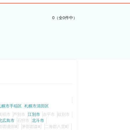
0（全0件中）
札幌市手稲区
札幌市清田区
美唄市
芦別市
江別市
赤平市
紋別市
北広島市
石狩市
北斗市
部郡鹿部町
茅部郡森町
二海郡八雲町