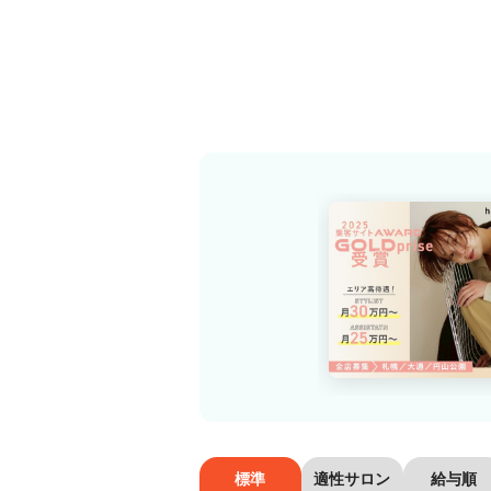
標準
適性サロン
給与順