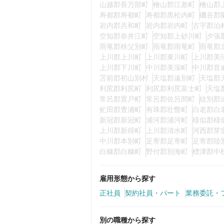
山越郡長万部町
檜山郡江差町
檜山郡
寿都郡寿都町
寿都郡黒松内町
磯谷郡
岩内郡共和町
岩内郡岩内町
古宇郡泊
空知郡奈井江町
空知郡上砂川町
夕張
雨竜郡秩父別町
雨竜郡雨竜町
雨竜郡
上川郡上川町
上川郡東川町
上川郡美
上川郡下川町
中川郡美深町
中川郡音
苫前郡初山別村
天塩郡遠別町
天塩郡
利尻郡利尻町
利尻郡利尻富士町
天塩
常呂郡置戸町
常呂郡佐呂間町
紋別郡
虻田郡豊浦町
有珠郡壮瞥町
白老郡白
新冠郡新冠町
浦河郡浦河町
様似郡様
上川郡新得町
上川郡清水町
河西郡芽
中川郡本別町
足寄郡足寄町
足寄郡陸
白糠郡白糠町
野付郡別海町
標津郡中
雇用形態から探す
正社員
契約社員・パート
業務委託・
別の職種から探す