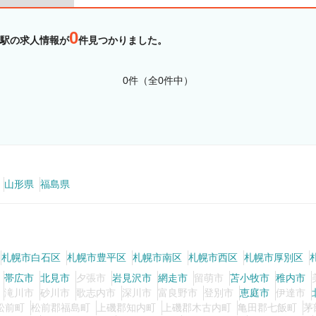
0
駅の求人情報が
件見つかりました。
0件（全0件中）
山形県
福島県
札幌市白石区
札幌市豊平区
札幌市南区
札幌市西区
札幌市厚別区
帯広市
北見市
夕張市
岩見沢市
網走市
留萌市
苫小牧市
稚内市
滝川市
砂川市
歌志内市
深川市
富良野市
登別市
恵庭市
伊達市
松前町
松前郡福島町
上磯郡知内町
上磯郡木古内町
亀田郡七飯町
茅