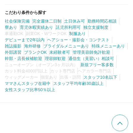
こだわり条件から探す
社会保険完備
完全週休二日制
土日休み可
勤務時間応相談
寮あり
育児休暇実績あり
託児所利用可
独立支援制度
車通勤OK
副業OK・WワークOK
制服あり
デビューまで2年以内
ヘアショー・撮影会・コンテスト
雑誌撮影
海外研修
ブライダルメニューあり
特殊メニューあり
外部講習
ブランクOK
未経験者可
管理美容師免許歓迎
幹部・店長候補歓迎
理容師歓迎
通信生（見習い）相談可
ニューオープン（オープン3ヶ月以内）
新規フリー客多数
カット料金4000円以上
カット専門店
ヘアカラー専門店
ウィッグメーカー
個室あり
出張・訪問
スタッフ10名以下
ママさんスタッフ在籍中
スタッフ平均年齢30歳以上
女性スタッフ比率50％以上