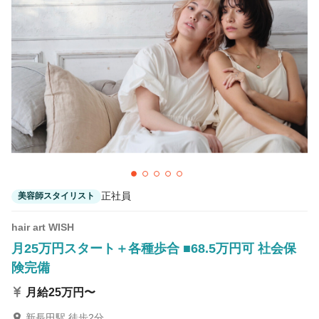
カラーリスト
フロント・レセプション
ヘアメイク・美容部員
アイリスト
ネイリスト
エステティシャン
講師・インストラクター
営業・販売スタッフ・その他
雇用形態
正社員
美容師スタイリスト
正社員
契約社員・パート
hair art WISH
業務委託・フリーランス
紹介・派遣
月25万円スタート＋各種歩合 ■68.5万円可 社会保
険完備
詳細条件
月給25万円〜
ヘアショー・撮影会・コンテスト
詳細条件を変更
新長田駅 徒歩2分