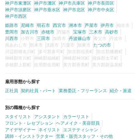
神戸市東灘区
神戸市灘区
神戸市兵庫区
神戸市長田区
神戸市須磨区
神戸市垂水区
神戸市北区
神戸市中央区
神戸市西区
姫路市
尼崎市
明石市
西宮市
洲本市
芦屋市
伊丹市
相生市
豊岡市
加古川市
赤穂市
西脇市
宝塚市
三木市
高砂市
川西市
小野市
三田市
加西市
丹波篠山市
養父市
丹波市
南あわじ市
朝来市
淡路市
宍粟市
加東市
たつの市
川辺郡猪名川町
多可郡多可町
加古郡稲美町
加古郡播磨町
神崎郡市川町
神崎郡福崎町
神崎郡神河町
揖保郡太子町
赤穂郡上郡町
佐用郡佐用町
美方郡香美町
美方郡新温泉町
雇用形態から探す
正社員
契約社員・パート
業務委託・フリーランス
紹介・派遣
別の職種から探す
スタイリスト
アシスタント
カラーリスト
フロント・レセプション
ヘアメイク・美容部員
アイデザイナー
ネイリスト
エステティシャン
講師・インストラクター
営業・販売スタッフ・その他