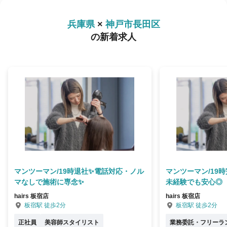
兵庫県
×
神戸市長田区
の新着求人
マンツーマン/19時退社✨電話対応・ノル
マンツーマン/19
マなしで施術に専念✨
未経験でも安心◎
hairs 板宿店
hairs 板宿店
板宿駅 徒歩2分
板宿駅 徒歩2分
正社員
美容師スタイリスト
業務委託・フリーラ