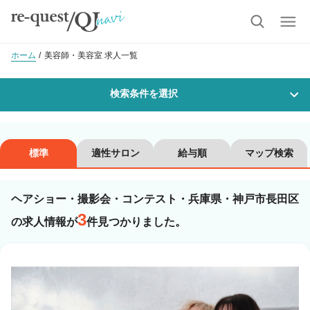
ホーム
美容師・美容室 求人一覧
検索条件を選択
勤務地
標準
適性サロン
給与順
マップ検索
ヘアショー・撮影会・コンテスト・兵庫県・神戸市長田区
沿線・駅を選択
市区町村を選択
3
の求人情報が
件見つかりました。
神戸市長田区
職種・
技能ランク
美容師スタイリスト
美容師アシスタント