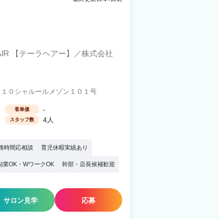
 HAIR 【テーラヘアー】／株式会社
１０シャルールメゾン１０１号
-
客単価
4人
スタッフ数
務時間応相談
育児休暇実績あり
副業OK・WワークOK
幹部・店長候補歓迎
サロン見学
応募