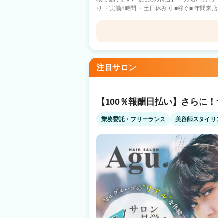
り ・実働8時間 ・土日休み可 ■稼ぐ■ 年間来店人数540万人の集客力！ 入社してから
集客に困ることは一切ございません！ 指名0
■Agu.で働くポイント■ ①業務委託にも転身
フも多数！ ②【指名0でも安心】スタッフ集客満足度94.4％ ③【多様な働き方】4700
名以上が在籍 ママさん美容師も多数在籍 ④FCオーナー多数輩出 将来独立したい方も
Loel
歓迎♪現在FCオーナー37名以上！ ⑤ブランク・復帰したい方歓迎 もう一度美容師を続
けられる環境があります♪ ■様々なブランド展開■ Agu.hairの他にも話題のサロンがた
注目サロン
くさん♪ ☆有名美容師プロデュースサロン☆ ・みやちのりよし氏 CS made by
SHACHU ・中村トメ吉氏 Men’s hair sa
ャンス！ ☆トレンドサロン☆ ・benji ベンジー ・NYLON. ナイロン 流行スタイル
発信サロンで集客好調♪ ☆メンズサロン☆ ・BLEACHi ブリーチ ・FADE&LINE フ
【100％報酬日払い】さらに
ェードアンドライン メンズサロンも展開！今後も続々出店
ンがきっと見つかります！ 
業務委託・フリーランス
美容師スタイリ