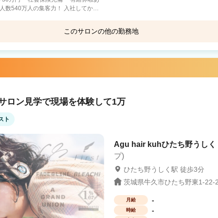
の方でも安心して稼ぐことが可能です！
可能 正社員から業務委託になったスタッ
このサロンの他の勤務地
lon FIRST コラボブランドサロンで働けるチ
！サロン見学で現場を体験して1万
計画中！ あなたに合うサロ
将来のことも考えて働き方を選択しましょう。
スト
Agu hair kuhひたち野うしく 
プ)
ひたち野うしく駅 徒歩3分
茨城県牛久市ひたち野東1-22-
-
月給
-
時給