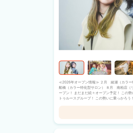
≪2026年オープン情報≫ ２月 綾瀬（カラ
船橋（カラー特化型サロン） ８月 南柏店（リ
ープン！ まだまだ続々オープン予定！ この勢いに乗っかろう！ 毎年オープンが続く
トゥルースグループ！ この勢いに乗っかろう！ ◇『保証給制度』をスタート‼‼ 
な転職者のサポートしたい。 そんな想いから
た。 保証給は最大30万円/月、期間は１年間
増やしていってください。 ◇『稼ぐ』チャンスも、もちろん用意しています。 毎年、
月収100万円を超えるスタイリストが誕生してい
re-born ひたち野うしく店
タイリストの個人売上は月間400万をオーバ
みを、 サロンではアシスタントのサポート体