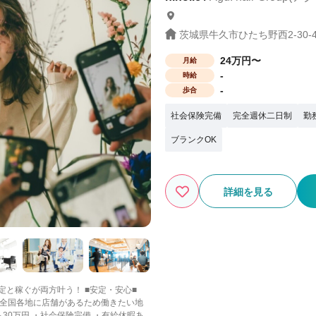
茨城県牛久市ひたち野西2-30-
24万円〜
月給
-
時給
-
歩合
社会保険完備
完全週休二日制
勤
ブランクOK
詳細を見る
が両方叶う！ ■安定・安心■
達！ 全国各地に店舗があるため働きたい地