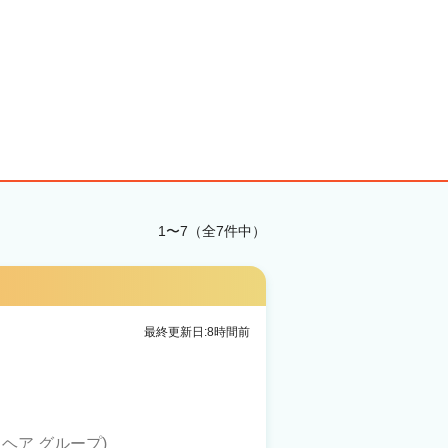
1〜7（全7件中）
最終更新日:8時間前
(アグ ヘア グループ)