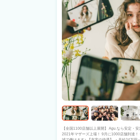
【全国1100店舗以上展開】 Agu.なら安定・安定と稼ぐ
2021年マザーズ上場！ 9月に1000店舗到
域で働けます♪ 【充実の待遇】 ・月給24万円～30万円 ・社会保険完備 ・有給休暇あ