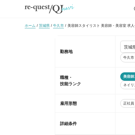
ホーム
茨城県
牛久市
美容師スタイリスト 美容師・美容室 求人
勤務地
牛久市
美容師
職種・
技能ランク
ネイリ
雇用形態
正社員
詳細条件