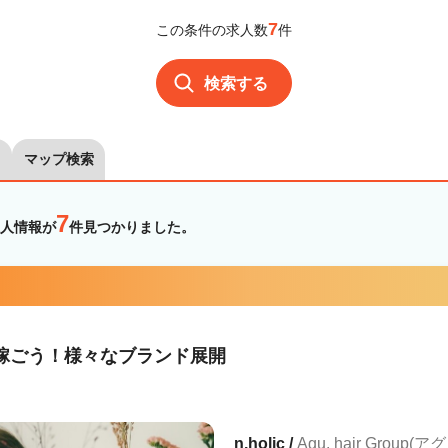
7
この条件の求人数
件
検索する
マップ検索
7
人情報が
件見つかりました。
して稼ごう！様々なブランド展開
n.holic /
Agu. hair Group