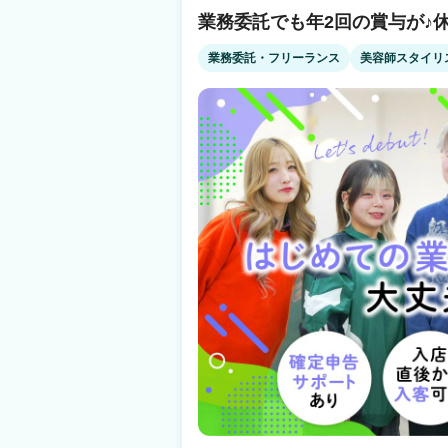
集客満足度94.4%！ Q.業務委託制度がよく分かっていないです… A.確定申告サポート
業務委託でも年2回の賞与が♪
もあり、簡単・安全の独自システムを導入 何
す Q.病気やトラブルなど何かあった時の収入面って…? A.スタイリストケア制度をご
業務委託・フリーランス
美容師スタイリ
用意 （出産・育児・病気での休業にともなう
件あり ☝だから安心！ 当社は2021年11月19日よりグロース市場へ上場 安心・安全の
上場企業サロン ※現時点で美容室経営企業での上場企
日払いで【税込の売上】に対してお支払いなど
『リアル』をぜひ知ってください！ あなたの
す。