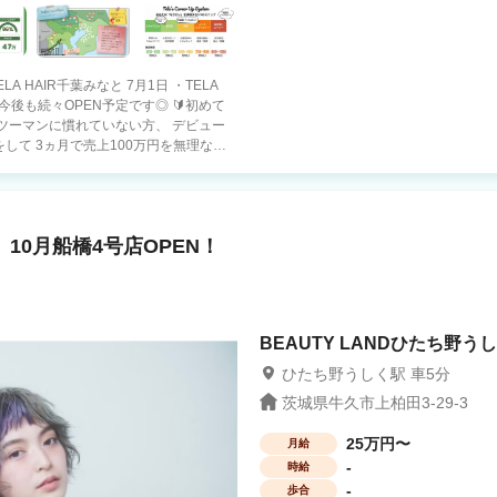
TELA HAIR千葉みなと 7月1日 ・TELA
ツーマンに慣れていない方、 デビュー
して 3ヵ月で売上100万円を無理なく
150名 ＊トップスタイリスト 報酬95万
名 ★通常契約 フリー
 10月船橋4号店OPEN！
ー42％、指名50％ ★3年契約（人気
でも大盛況。 スタイリストの方は、特出
力が なくても大丈夫！ どなたでも入客
BEAUTY LANDひたち野うし
方×稼ぎ方×プライベ
員or業務委託」 「たくさん稼ぎたいor
ひたち野うしく駅 車5分
境です。
茨城県牛久市上柏田3-29-3
25万円〜
月給
-
時給
-
歩合