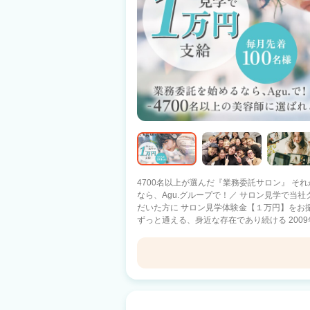
4700名以上が選んだ『業務委託サロン』 それがAgu.グル
なら、Agu.グループで！／ サロン見学で当
だいた方に サロン見学体験金【１万円】をお
ずっと通える、身近な存在であり続ける 2009
1100店舗以上展開中！ 日数や時間に縛られる働き方ではなく 『あなただけのオリジ
ナルのサロンワーク』をしませんか？ －子育て中のママ－ 好きな曜日に休んで、子ど
もの予定に合わせて早上がり 仕事と家庭のバランスを重視 －休日
好きな日に休んで、好きな時間に帰宅 10連休を取るスタッフ
Agu hair rintひたち野うしく
ルのプロ選手×Agu. スタイリストとして働きながら、プ
への転職を考えているあなたへ】 Q.顧客がい
ひたち野うしく駅 徒歩4分
客は会社の本部が一括対応しているため、顧客