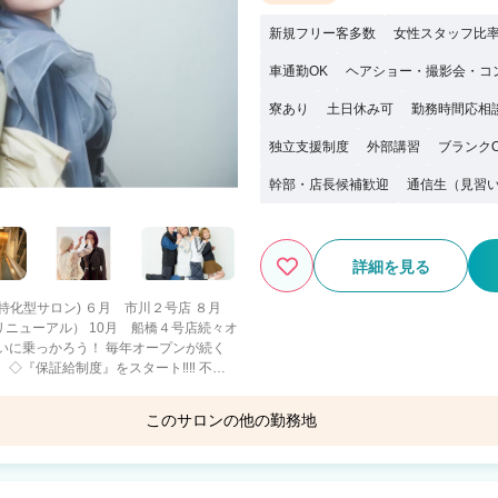
新規フリー客多数
女性スタッフ比率
車通勤OK
ヘアショー・撮影会・コ
寮あり
土日休み可
勤務時間応相
独立支援制度
外部講習
ブランク
幹部・店長候補歓迎
通信生（見習
詳細を見る
ー特化型サロン) ６月 市川２号店 ８月
ニューアル） 10月 船橋４号店続々オ
不安
、保証給制度を設けることになりまし
。 安心して環境に慣れ、 自分のお客様を
このサロンの他の勤務地
ます！ 2023年最高月収は240万円 ス
ー。 会社では集客や高歩合率還元の仕組
制が。 頑張るスタイリストがしっかり報