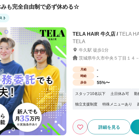
休みも完全自由制で必ず休める☆
か困った時には税理士サポートもありま
スト
保障や、結婚の応援金を支給）※一定条
業は『6社』のみ 報酬はすべて
TELA HAIR 牛久店 /
TELA
 まずは、サロン見学で当社グループの
TELA
“第一歩”を当社グループは応援していま
牛久駅 徒歩1分
茨城県牛久市中央５丁目１４－
-
月給
-
時給
55%〜
歩合
スタッフ10名以下
土日休み可
勤
独立支援制度
特殊メニューあり
詳細を見る