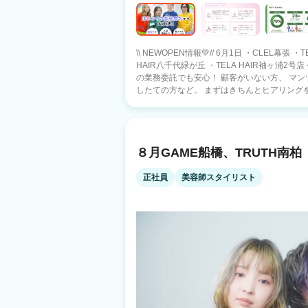
\\ NEWOPEN情報💚// 6月1日 ・CLEL幕張 ・
HAIR八千代緑が丘 ・TELA HAIR袖ヶ浦2号店 今後も続々OPEN予定です◎ 🔰初めて
の業務委託でも安心！ 顧客がいない方、 マン
したての方など。 まずはきちんとヒアリングを
目指していきましょう！ ●業務委託の方も全員に賞与！ 総売上×3％支給！（7月・12
月） ●スタッフ定着率96％！ 📖報酬実績 ＊9～16時×週4出勤 報酬25万円／入客70名
＊1日8h勤務×完全週休2日 報酬45万円／入客
円／入客220名 ＊新人スタイリスト 報酬35万円／入客150
８月GAME船橋、TRUTH南柏
40％、指名50％ ★2年契約（月80h～） フリ
No.1！月80h～） フリー43％、指名50％ 🤝“通いやすい”×“入客しやすい” お客さまが
無理なく通いやすいサロン。 だから全店いつ
正社員
美容師スタイリスト
した技術や 過剰なサービス、SNSによる発信
しやすい環境です！ 毎月新店OPEN💚 急成長サロンだからチャンスもたくさん！ スタ
ッフの活躍の場を広げるために これからも拡大し続けます！ 働き
ート… 選択肢が豊富だから理想が叶う！ 「正社
プライベート派」など バランスよく働ける環