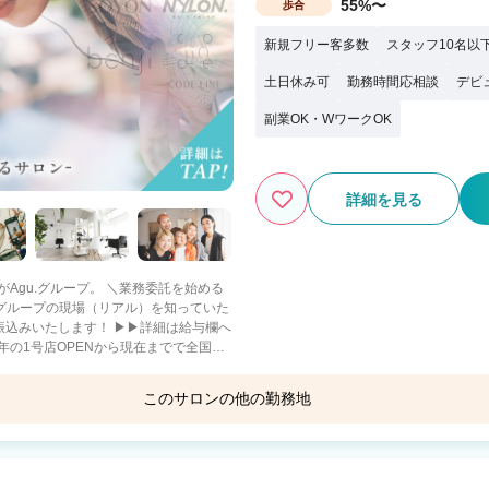
55%〜
歩合
新規フリー客多数
スタッフ10名以
土日休み可
勤務時間応相談
デビ
副業OK・WワークOK
詳細を見る
ープ。 ＼業務委託を始める
社グループの現場（リアル）を知っていた
振込みいたします！ ▶▶詳細は給与欄へ
年の1号店OPENから現在までで全国
このサロンの他の勤務地
重視・趣味に没頭－
も －二刀流－ フットサ
n.holic
Loel
ロとして活躍 【当社グループ
ないので、集客面で不安です… A.新規集
0でも問題なく入客できます スタッフ