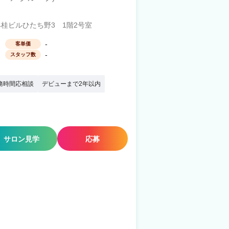
4桂ビルひたち野3 1階2号室
-
客単価
-
スタッフ数
務時間応相談
デビューまで2年以内
サロン見学
応募