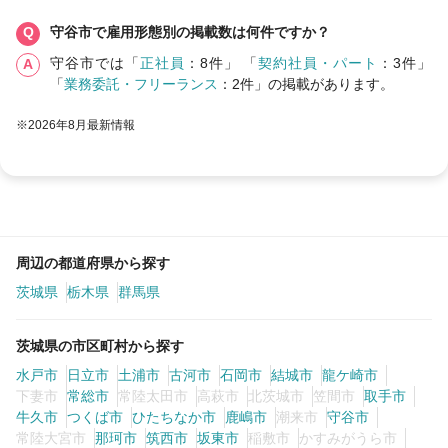
守谷市で雇用形態別の掲載数は何件ですか？
守谷市では「
正社員
：8件」 「
契約社員・パート
：3件」
「
業務委託・フリーランス
：2件」の掲載があります。
※2026年8月最新情報
周辺の都道府県から探す
茨城県
栃木県
群馬県
茨城県の市区町村から探す
水戸市
日立市
土浦市
古河市
石岡市
結城市
龍ケ崎市
下妻市
常総市
常陸太田市
高萩市
北茨城市
笠間市
取手市
牛久市
つくば市
ひたちなか市
鹿嶋市
潮来市
守谷市
常陸大宮市
那珂市
筑西市
坂東市
稲敷市
かすみがうら市