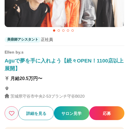
正社員
美容師アシスタント
Ellen by.s
Aguで夢を手に入れよう【続々OPEN！1100店以上
展開】
月給20.5万円〜
茨城県守谷市中央2-53ブランチ守谷B020
詳細を見る
サロン見学
応募