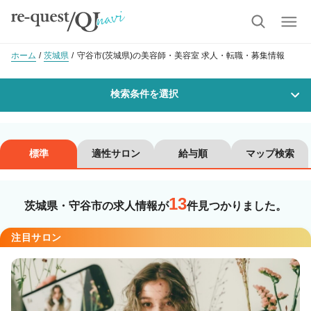
ホーム
茨城県
守谷市(茨城県)の美容師・美容室 求人・転職・募集情報
検索条件を選択
勤務地
標準
適性サロン
給与順
マップ検索
13
沿線・駅を選択
市区町村を選択
茨城県・守谷市の求人情報が
件見つかりました。
守谷市
注目サロン
職種・
技能ランク
美容師スタイリスト
美容師アシスタント