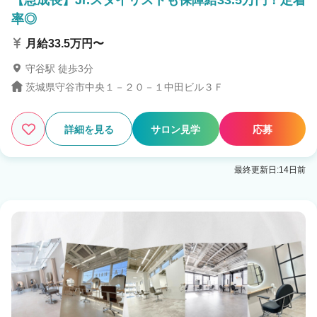
【急成長】Jr.スタイリストも保障給33.5万円！定着
率◎
月給33.5万円〜
守谷駅 徒歩3分
茨城県守谷市中央１－２０－１中田ビル３Ｆ
詳細を見る
サロン見学
応募
最終更新日:14日前