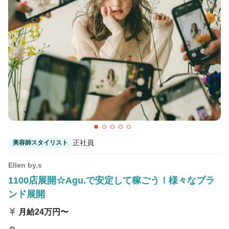
カラーリスト
フロント・レセプション
ヘアメイク・美容部員
アイリスト
ネイリスト
エステティシャン
講師・インストラクター
営業・販売スタッフ・その他
雇用形態
正社員
美容師スタイリスト
正社員
契約社員・パート
業務委託・フリーランス
紹介・派遣
Ellen by.s
1100店展開☆Agu.で安定して稼ごう！様々なブラ
ンド展開
詳細条件
月給24万円〜
詳細条件を変更