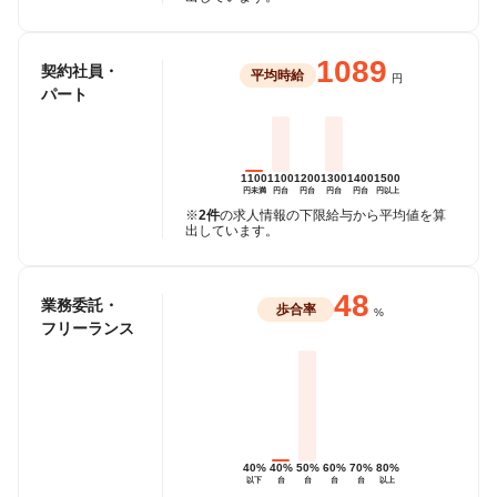
1089
契約社員・
平均時給
円
パート
1100
1100
1200
1300
1400
1500
円未満
円台
円台
円台
円台
円以上
※
2件
の求人情報の下限給与から平均値を算
出しています。
48
業務委託・
歩合率
%
フリーランス
40%
40%
50%
60%
70%
80%
以下
台
台
台
台
以上