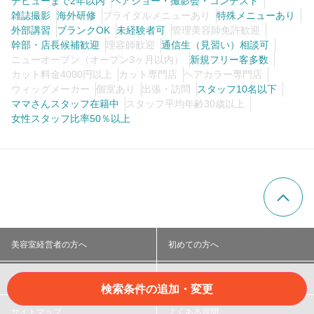
デビューまで2年以内
ヘアショー・撮影会・コンテスト
雑誌撮影
海外研修
ブライダルメニューあり
特殊メニューあり
外部講習
ブランクOK
未経験者可
管理美容師免許歓迎
幹部・店長候補歓迎
理容師歓迎
通信生（見習い）相談可
ニューオープン（オープン3ヶ月以内）
新規フリー客多数
カット料金4000円以上
カット専門店
ヘアカラー専門店
ウィッグメーカー
個室あり
出張・訪問
スタッフ10名以下
ママさんスタッフ在籍中
スタッフ平均年齢30歳以上
女性スタッフ比率50％以上
美容室経営者の方へ
初めての方へ
利用規約
個人情報保護方針
検索条件の追加・変更
サイトマップ
よくある質問