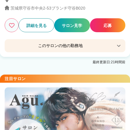
茨城県守谷市中央2-53ブランチ守谷B020
13
この条件の求人数
件
詳細を見る
サロン見学
応募
検索する
このサロンの他の勤務地
髪質改善salon Laily
最終更新日:21時間前
注目サロン