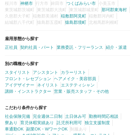
桜川市
神栖市
行方市
鉾田市
つくばみらい市
小美玉市
東茨城郡茨城町
東茨城郡大洗町
東茨城郡城里町
那珂郡東海村
久慈郡大子町
稲敷郡美浦村
稲敷郡阿見町
稲敷郡河内町
結城郡八千代町
猿島郡五霞町
猿島郡境町
北相馬郡利根町
雇用形態から探す
正社員
契約社員・パート
業務委託・フリーランス
紹介・派遣
別の職種から探す
スタイリスト
アシスタント
カラーリスト
フロント・レセプション
ヘアメイク・美容部員
アイデザイナー
ネイリスト
エステティシャン
講師・インストラクター
営業・販売スタッフ・その他
こだわり条件から探す
社会保険完備
完全週休二日制
土日休み可
勤務時間応相談
寮あり
育児休暇実績あり
託児所利用可
独立支援制度
車通勤OK
副業OK・WワークOK
制服あり