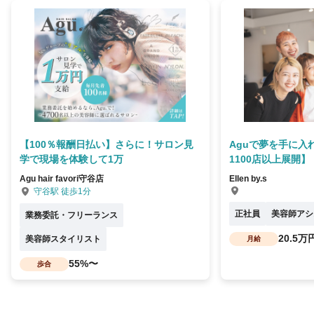
【100％報酬日払い】さらに！サロン見
Aguで夢を手に入
学で現場を体験して1万
1100店以上展開】
Agu hair favori守谷店
Ellen by.s
守谷駅 徒歩1分
正社員
美容師アシ
業務委託・フリーランス
20.5万
美容師スタイリスト
月給
55%〜
歩合