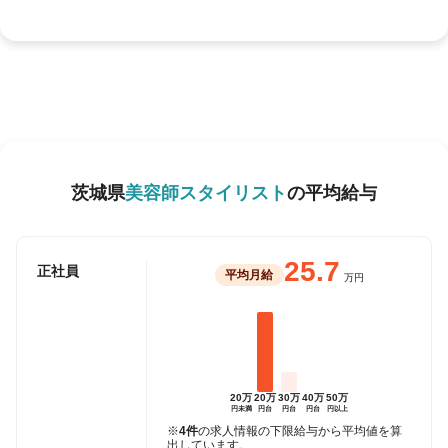
茨城県
美容師スタイリスト
の平均給与
25.7
正社員
平均月給
万円
20万
20万
30万
40万
50万
円未満
円台
円台
円台
円以上
※
4件
の求人情報の下限給与から平均値を算
出しています。