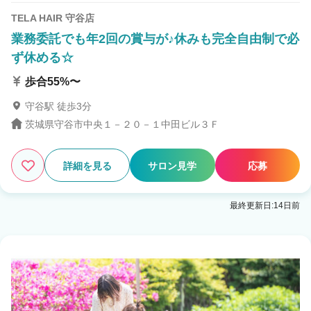
TELA HAIR 守谷店
業務委託でも年2回の賞与が♪休みも完全自由制で必
ず休める☆
歩合55%〜
守谷駅 徒歩3分
茨城県守谷市中央１－２０－１中田ビル３Ｆ
詳細を見る
サロン見学
応募
最終更新日:14日前