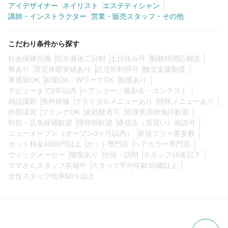
アイデザイナー
ネイリスト
エステティシャン
講師・インストラクター
営業・販売スタッフ・その他
0
この条件の求人数
件
こだわり条件から探す
検索する
社会保険完備
完全週休二日制
土日休み可
勤務時間応相談
寮あり
育児休暇実績あり
託児所利用可
独立支援制度
車通勤OK
副業OK・WワークOK
制服あり
デビューまで2年以内
ヘアショー・撮影会・コンテスト
雑誌撮影
海外研修
ブライダルメニューあり
特殊メニューあり
外部講習
ブランクOK
未経験者可
管理美容師免許歓迎
幹部・店長候補歓迎
理容師歓迎
通信生（見習い）相談可
ニューオープン（オープン3ヶ月以内）
新規フリー客多数
カット料金4000円以上
カット専門店
ヘアカラー専門店
ウィッグメーカー
個室あり
出張・訪問
スタッフ10名以下
ママさんスタッフ在籍中
スタッフ平均年齢30歳以上
女性スタッフ比率50％以上