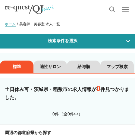
ホーム
美容師・美容室 求人一覧
検索条件を選択
勤務地
標準
適性サロン
給与順
マップ検索
0
沿線・駅を選択
市区町村を選択
土日休み可・茨城県・稲敷市の求人情報が
件見つかりま
した。
稲敷市
0件（全0件中）
職種・
技能ランク
周辺の都道府県から探す
美容師スタイリスト
美容師アシスタント