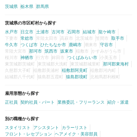
茨城県
栃木県
群馬県
カラーリスト
フロント・レセプション
茨城県の市区町村から探す
ヘアメイク・美容部員
アイリスト
水戸市
日立市
土浦市
古河市
石岡市
結城市
龍ケ崎市
ネイリスト
エステティシャン
下妻市
常総市
常陸太田市
高萩市
北茨城市
笠間市
取手市
牛久市
つくば市
ひたちなか市
鹿嶋市
潮来市
守谷市
講師・インストラクター
営業・販売スタッフ・その他
常陸大宮市
那珂市
筑西市
坂東市
稲敷市
かすみがうら市
桜川市
神栖市
行方市
鉾田市
つくばみらい市
小美玉市
東茨城郡茨城町
東茨城郡大洗町
東茨城郡城里町
那珂郡東海村
雇用形態
久慈郡大子町
稲敷郡美浦村
稲敷郡阿見町
稲敷郡河内町
結城郡八千代町
猿島郡五霞町
猿島郡境町
北相馬郡利根町
正社員
契約社員・パート
雇用形態から探す
業務委託・フリーランス
紹介・派遣
正社員
契約社員・パート
業務委託・フリーランス
紹介・派遣
詳細条件
別の職種から探す
スタイリスト
アシスタント
カラーリスト
フロント・レセプション
ヘアメイク・美容部員
土日休み可
詳細条件を変更