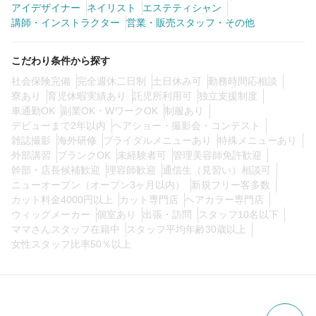
アイデザイナー
ネイリスト
エステティシャン
講師・インストラクター
営業・販売スタッフ・その他
0
この条件の求人数
件
こだわり条件から探す
検索する
社会保険完備
完全週休二日制
土日休み可
勤務時間応相談
寮あり
育児休暇実績あり
託児所利用可
独立支援制度
車通勤OK
副業OK・WワークOK
制服あり
デビューまで2年以内
ヘアショー・撮影会・コンテスト
雑誌撮影
海外研修
ブライダルメニューあり
特殊メニューあり
外部講習
ブランクOK
未経験者可
管理美容師免許歓迎
幹部・店長候補歓迎
理容師歓迎
通信生（見習い）相談可
ニューオープン（オープン3ヶ月以内）
新規フリー客多数
カット料金4000円以上
カット専門店
ヘアカラー専門店
ウィッグメーカー
個室あり
出張・訪問
スタッフ10名以下
ママさんスタッフ在籍中
スタッフ平均年齢30歳以上
女性スタッフ比率50％以上