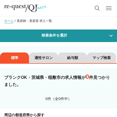
ホーム
美容師・美容室 求人一覧
検索条件を選択
勤務地
標準
適性サロン
給与順
マップ検索
0
沿線・駅を選択
市区町村を選択
ブランクOK・茨城県・稲敷市の求人情報が
件見つかり
ました。
稲敷市
0件（全0件中）
職種・
技能ランク
周辺の都道府県から探す
美容師スタイリスト
美容師アシスタント