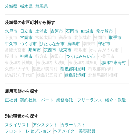
茨城県
栃木県
群馬県
カラーリスト
フロント・レセプション
茨城県の市区町村から探す
ヘアメイク・美容部員
アイリスト
水戸市
日立市
土浦市
古河市
石岡市
結城市
龍ケ崎市
ネイリスト
エステティシャン
下妻市
常総市
常陸太田市
高萩市
北茨城市
笠間市
取手市
牛久市
つくば市
ひたちなか市
鹿嶋市
潮来市
守谷市
講師・インストラクター
営業・販売スタッフ・その他
常陸大宮市
那珂市
筑西市
坂東市
稲敷市
かすみがうら市
桜川市
神栖市
行方市
鉾田市
つくばみらい市
小美玉市
東茨城郡茨城町
東茨城郡大洗町
東茨城郡城里町
那珂郡東海村
雇用形態
久慈郡大子町
稲敷郡美浦村
稲敷郡阿見町
稲敷郡河内町
結城郡八千代町
猿島郡五霞町
猿島郡境町
北相馬郡利根町
正社員
契約社員・パート
雇用形態から探す
業務委託・フリーランス
紹介・派遣
正社員
契約社員・パート
業務委託・フリーランス
紹介・派遣
詳細条件
別の職種から探す
スタイリスト
アシスタント
カラーリスト
フロント・レセプション
ヘアメイク・美容部員
ブランクOK
詳細条件を変更