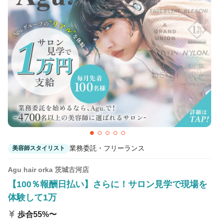
カラーリスト
フロント・レセプション
ヘアメイク・美容部員
アイリスト
ネイリスト
エステティシャン
講師・インストラクター
営業・販売スタッフ・その他
雇用形態
正社員
契約社員・パート
業務委託・フリーランス
美容師スタイリスト
業務委託・フリーランス
紹介・派遣
Agu hair orka 茨城古河店
【100％報酬日払い】さらに！サロン見学で現場を
詳細条件
体験して1万
歩合55%〜
土日休み可
詳細条件を変更