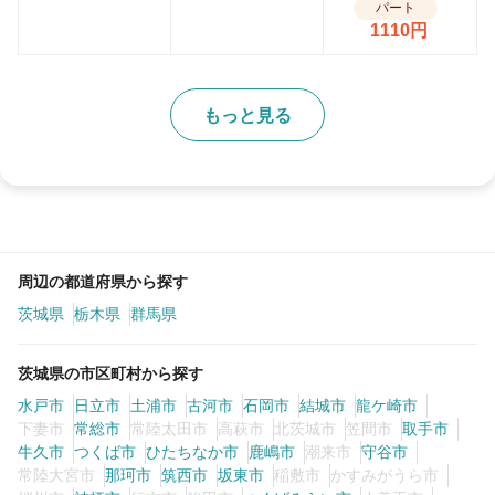
パート
1110円
もっと見る
周辺の都道府県から探す
茨城県
栃木県
群馬県
茨城県の市区町村から探す
水戸市
日立市
土浦市
古河市
石岡市
結城市
龍ケ崎市
下妻市
常総市
常陸太田市
高萩市
北茨城市
笠間市
取手市
牛久市
つくば市
ひたちなか市
鹿嶋市
潮来市
守谷市
常陸大宮市
那珂市
筑西市
坂東市
稲敷市
かすみがうら市