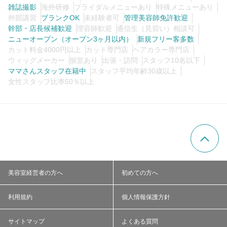
雑誌撮影
海外研修
ブライダルメニューあり
特殊メニューあり
外部講習
ブランクOK
未経験者可
管理美容師免許歓迎
幹部・店長候補歓迎
理容師歓迎
通信生（見習い）相談可
ニューオープン（オープン3ヶ月以内）
新規フリー客多数
カット料金4000円以上
カット専門店
ヘアカラー専門店
ウィッグメーカー
個室あり
出張・訪問
スタッフ10名以下
ママさんスタッフ在籍中
スタッフ平均年齢30歳以上
女性スタッフ比率50％以上
美容室経営者の方へ
初めての方へ
利用規約
個人情報保護方針
サイトマップ
よくある質問