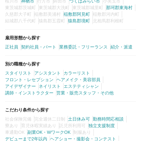
桜川市
神栖市
行方市
鉾田市
つくばみらい市
小美玉市
東茨城郡茨城町
東茨城郡大洗町
東茨城郡城里町
那珂郡東海村
久慈郡大子町
稲敷郡美浦村
稲敷郡阿見町
稲敷郡河内町
結城郡八千代町
猿島郡五霞町
猿島郡境町
北相馬郡利根町
雇用形態から探す
正社員
契約社員・パート
業務委託・フリーランス
紹介・派遣
別の職種から探す
スタイリスト
アシスタント
カラーリスト
フロント・レセプション
ヘアメイク・美容部員
アイデザイナー
ネイリスト
エステティシャン
講師・インストラクター
営業・販売スタッフ・その他
こだわり条件から探す
社会保険完備
完全週休二日制
土日休み可
勤務時間応相談
寮あり
育児休暇実績あり
託児所利用可
独立支援制度
車通勤OK
副業OK・WワークOK
制服あり
デビューまで2年以内
ヘアショー・撮影会・コンテスト