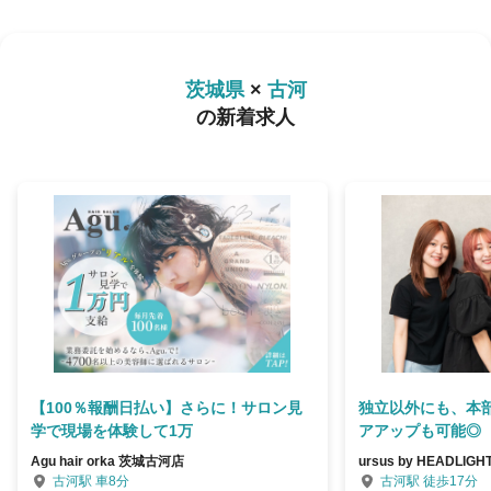
茨城県
×
古河
の新着求人
【100％報酬日払い】さらに！サロン見
独立以外にも、本
学で現場を体験して1万
アアップも可能◎
Agu hair orka 茨城古河店
ursus by HEADLIG
古河駅 車8分
古河駅 徒歩17分