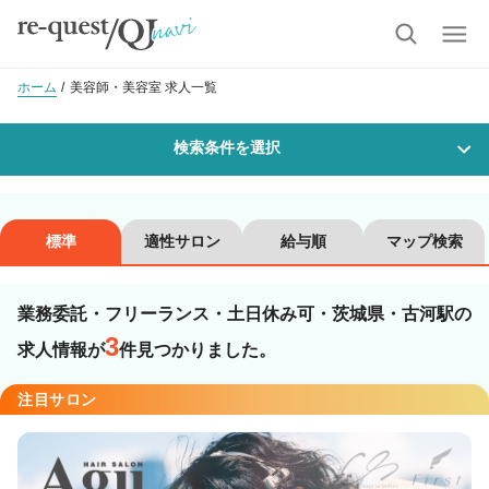
ホーム
美容師・美容室 求人一覧
検索条件を選択
勤務地
標準
適性サロン
給与順
マップ検索
業務委託・フリーランス・土日休み可・茨城県・古河駅の
沿線・駅を選択
市区町村を選択
3
求人情報が
件見つかりました。
古河
注目サロン
職種・
技能ランク
美容師スタイリスト
美容師アシスタント