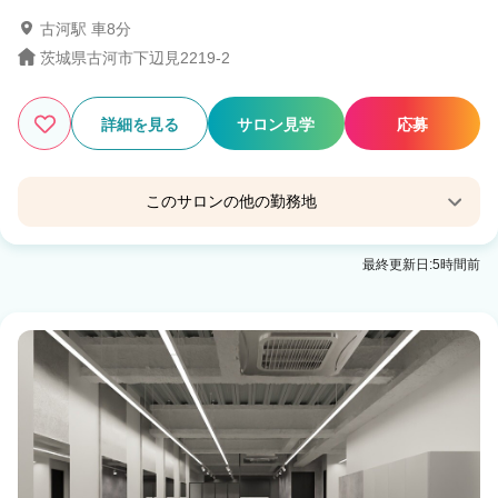
古河駅 車8分
茨城県古河市下辺見2219-2
3
この条件の求人数
件
詳細を見る
サロン見学
応募
検索する
このサロンの他の勤務地
Agu hair Alskar 古河旭町
最終更新日:5時間前
古河駅 徒歩16分
Agu hair Poika 古河旭町
古河駅 徒歩16分